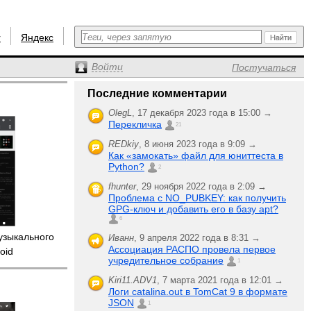
r
Яндекс
Войти
Постучаться
Последние комментарии
OlegL
,
17 декабря 2023 года в 15:00 →
Перекличка
21
REDkiy
,
8 июня 2023 года в 9:09 →
Как «замокать» файл для юниттеста в
Python?
2
fhunter
,
29 ноября 2022 года в 2:09 →
Проблема с NO_PUBKEY: как получить
GPG-ключ и добавить его в базу apt?
6
узыкального
Иванн
,
9 апреля 2022 года в 8:31 →
Ассоциация РАСПО провела первое
oid
учредительное собрание
1
Kiri11.ADV1
,
7 марта 2021 года в 12:01 →
Логи catalina.out в TomCat 9 в формате
JSON
1