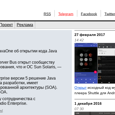
RSS
Telegram
Facebook
Twitte
Проект
Реклама
27 февраля 2017
14:42
vaOne об открытии кода Java
 Server Bus открыт сообществу
ования, что и ОС Sun Solaris, —
prise версии 5 решение Java
са разработки, имеет
рованной архитектуры (SOA).
Открыт
исходный код м
SOA.
плеера Shuttle для Andr
 сотрудничества с
dio Enterprise.
1 декабря 2016
07:30
ml
.