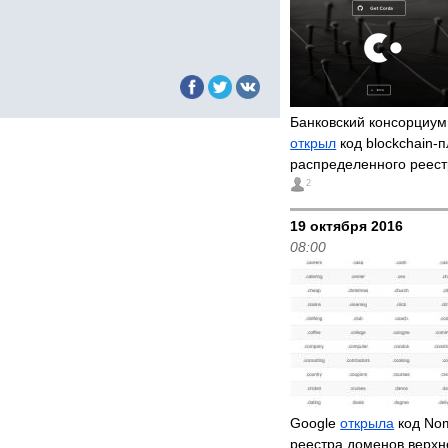
Банковский консорциу
открыл
код blockchain
распределенного реес
2
19 октября 2016
08:00
Google
открыла
код No
реестра доменов верхн