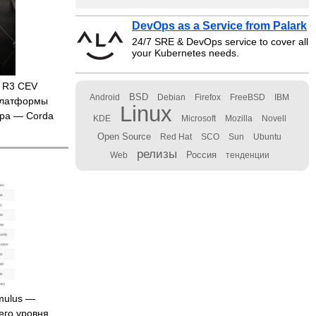
DevOps as a Service from Palark
24/7 SRE & DevOps service to cover all
your Kubernetes needs.
м R3 CEV
BSD
Android
Debian
Firefox
FreeBSD
IBM
-платформы
Linux
тра — Corda
KDE
Microsoft
Mozilla
Novell
Open Source
Red Hat
SCO
Sun
Ubuntu
релизы
Россия
Web
тенденции
mulus —
его уровня