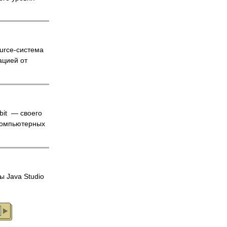
rce-система
ацией от
bit — своего
компьютерных
ы Java Studio