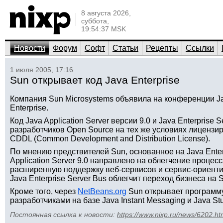
8 августа 2026,
суббота,
19:54:37 MSK
Новости
Форум
Софт
Статьи
Рецепты
Ссылки
1 июля 2005, 17:16
Sun открывает код Java Enterprise
Компания Sun Microsystems объявила на конференции Ja
Enterprise.
Код Java Application Server версии 9.0 и Java Enterprise
разработчиков Open Source на тех же условиях лицензир
CDDL (Common Development and Distribution License).
По мнению предствителей Sun, основанное на Java Enter
Application Server 9.0 направлено на облегчение процес
расширенную поддержку веб-сервисов и сервис-ориенти
Java Enterprise Server Bus облегчит переход бизнеса на 
Кроме того, через
NetBeans.org
Sun открывает программу
разработчиками на базе Java Instant Messaging и Java Stu
Постоянная ссылка к новости:
https://www.nixp.ru/news/6202.ht