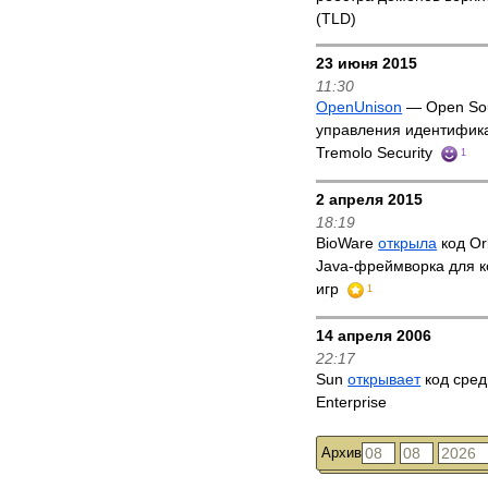
(TLD)
23 июня 2015
11:30
OpenUnison
— Open Sou
управления идентифик
Tremolo Security
1
2 апреля 2015
18:19
BioWare
открыла
код Or
Java-фреймворка для 
игр
1
14 апреля 2006
22:17
Sun
открывает
код сред
Enterprise
Архив