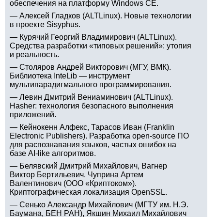
обеспечения на платформу Windows CE.
— Алексей Гладков (ALTLinux). Новые технологии
в проекте Sisyphus.
— Курячий Георгий Владимирович (ALTLinux).
Средства разработки «типовых решений»: утопия
и реальность.
— Столяров Андрей Викторович (МГУ, ВМК).
Библиотека InteLib — инструмент
мультипарадигмального программирования.
— Левин Дмитрий Вениаминович (ALTLinux).
Hasher: технология безопасного выполнения
приложений.
— Кейнокенн Алфекс, Тарасов Иван (Franklin
Electronic Publishers). Разработка open-source ПО
для распознавания языков, частых ошибок на
базе AI-like алгоритмов.
— Белявский Дмитрий Михайлович, Вагнер
Виктор Бертильевич, Чуприна Артем
Валентинович (ООО «Криптоком»).
Криптографическая локализация OpenSSL.
— Сенько Александр Михайлович (МГТУ им. Н.Э.
Баумана, БЕН РАН), Якшин Михаил Михайлович