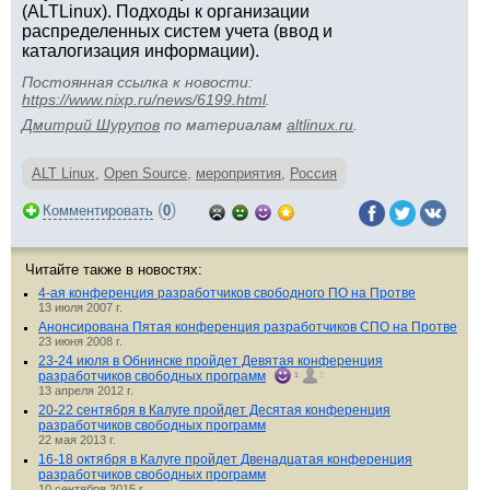
(ALTLinux). Подходы к организации
распределенных систем учета (ввод и
каталогизация информации).
Постоянная ссылка к новости:
https://www.nixp.ru/news/6199.html
.
Дмитрий Шурупов
по материалам
altlinux.ru
.
ALT Linux
,
Open Source
,
мероприятия
,
Россия
(
)
Комментировать
0
Читайте также в новостях:
4-ая конференция разработчиков свободного ПО на Протве
13 июля 2007 г.
Анонсирована Пятая конференция разработчиков СПО на Протве
23 июня 2008 г.
23-24 июля в Обнинске пройдет Девятая конференция
разработчиков свободных программ
1
2
13 апреля 2012 г.
20-22 сентября в Калуге пройдет Десятая конференция
разработчиков свободных программ
22 мая 2013 г.
16-18 октября в Калуге пройдет Двенадцатая конференция
разработчиков свободных программ
10 сентября 2015 г.