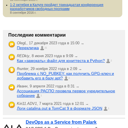
1-2 октября в Калуге пройдет тринадцатая конференция
разработчиков свободных программ
8 сентября 2016 г.
Последние комментарии
OlegL
,
17 декабря 2023 года в 15:00 →
Перекличка
21
REDkiy
,
8 июня 2023 года в 9:09 →
Как «замокать» файл для юниттеста в Python?
2
fhunter
,
29 ноября 2022 года в 2:09 →
Проблема с NO_PUBKEY: как получить GPG-ключ и
добавить его в базу apt?
6
Иванн
,
9 апреля 2022 года в 8:31 →
Ассоциация РАСПО провела первое учредительное
собрание
1
Kiri11.ADV1
,
7 марта 2021 года в 12:01 →
Логи catalina.out в TomCat 9 в формате JSON
1
DevOps as a Service from Palark