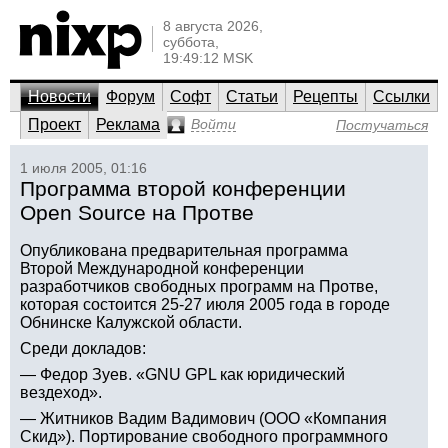
8 августа 2026,
суббота,
19:49:12 MSK
Новости
Форум
Софт
Статьи
Рецепты
Ссылки
Проект
Реклама
Войти
Постучаться
1 июля 2005, 01:16
Программа второй конференции
Open Source на Протве
Опубликована предварительная программа
Второй Международной конференции
разработчиков свободных программ на Протве,
которая состоится 25-27 июля 2005 года в городе
Обнинске Калужской области.
Среди докладов:
— Федор Зуев. «GNU GPL как юридический
вездеход».
— Житников Вадим Вадимович (ООО «Компания
Скид»). Портирование свободного программного