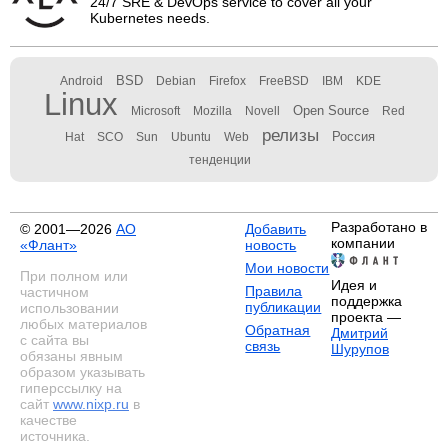
24/7 SRE & DevOps service to cover all your
Kubernetes needs.
BSD
Android
Debian
Firefox
FreeBSD
IBM
KDE
Linux
Open Source
Microsoft
Mozilla
Novell
Red
релизы
Россия
Hat
SCO
Sun
Ubuntu
Web
тенденции
Разработано в
© 2001—2026
АО
Добавить
компании
«Флант»
новость
Мои новости
При полном или
Идея и
Правила
частичном
поддержка
публикации
использовании
проекта —
любых материалов
Обратная
Дмитрий
с сайта вы
связь
Шурупов
обязаны явным
образом указывать
гиперссылку на
сайт
www.nixp.ru
в
качестве
источника.