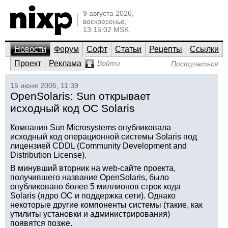
9 августа 2026,
воскресенье,
13:15:02 MSK
Новости
Форум
Софт
Статьи
Рецепты
Ссылки
Проект
Реклама
Войти
Постучаться
15 июня 2005, 11:39
OpenSolaris: Sun открывает
исходный код ОС Solaris
Компания Sun Microsystems опубликовала
исходный код операционной системы Solaris под
лицензией CDDL (Community Development and
Distribution License).
В минувший вторник на web-сайте проекта,
получившего название OpenSolaris, было
опубликовано более 5 миллионов строк кода
Solaris (ядро ОС и поддержка сети). Однако
некоторые другие компоненты системы (такие, как
утилиты установки и администрирования)
появятся позже.