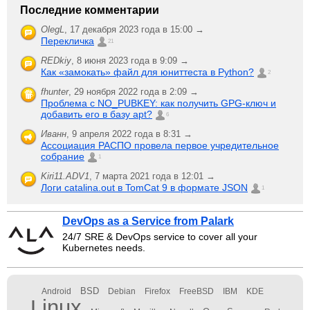
Последние комментарии
OlegL
,
17 декабря 2023 года в 15:00 →
Перекличка
21
REDkiy
,
8 июня 2023 года в 9:09 →
Как «замокать» файл для юниттеста в Python?
2
fhunter
,
29 ноября 2022 года в 2:09 →
Проблема с NO_PUBKEY: как получить GPG-ключ и
добавить его в базу apt?
6
Иванн
,
9 апреля 2022 года в 8:31 →
Ассоциация РАСПО провела первое учредительное
собрание
1
Kiri11.ADV1
,
7 марта 2021 года в 12:01 →
Логи catalina.out в TomCat 9 в формате JSON
1
DevOps as a Service from Palark
24/7 SRE & DevOps service to cover all your
Kubernetes needs.
BSD
Android
Debian
Firefox
FreeBSD
IBM
KDE
Linux