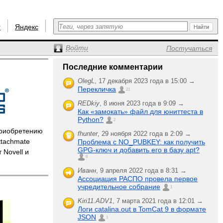
r
Яндекс
Войти
Постучаться
Последние комментарии
OlegL
,
17 декабря 2023 года в 15:00 →
Перекличка
21
REDkiy
,
8 июня 2023 года в 9:09 →
Как «замокать» файл для юниттеста в
Python?
2
приобретению
fhunter
,
29 ноября 2022 года в 2:09 →
ttachmate
Проблема с NO_PUBKEY: как получить
GPG-ключ и добавить его в базу apt?
 Novell и
6
Иванн
,
9 апреля 2022 года в 8:31 →
Ассоциация РАСПО провела первое
учредительное собрание
1
Kiri11.ADV1
,
7 марта 2021 года в 12:01 →
Логи catalina.out в TomCat 9 в формате
JSON
1