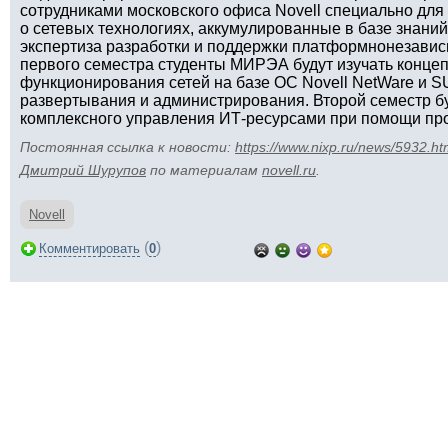
сотрудниками московского офиса Novell специально для
о сетевых технологиях, аккумулированные в базе знаний 
экспертиза разработки и поддержки платформнонезавис
первого семестра студенты МИРЭА будут изучать конце
функционирования сетей на базе ОС Novell NetWare и 
развертывания и администрирования. Второй семестр б
комплексного управления ИТ-ресурсами при помощи про
Постоянная ссылка к новости:
https://www.nixp.ru/news/5932.ht
Дмитрий Шурупов
по материалам
novell.ru
.
Novell
(
)
Комментировать
0