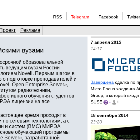
RSS
Telegram
Facebook
Twitte
Проект
Реклама
7 апреля 2015
14:17
йскими вузами
госрочной образовательной
ать ведущим вузам России
ологиям Novell. Первым шагом в
р о подготовке преподавателей и
Завершена
сделка по 
vell Open Enterprise Server»,
Micro Focus холдинга A
итутом радиотехники,
Group, в который входят
фективного обучения студентов
ИРЭА лицензии на все
SUSE
1
5
астоящее время проходят в
18 сентября 2014
 по сетевым технологиям, а с
23:20
шин и систем (ВМС) МИРЭА
В основе обучающей программы
se Server», разработанной