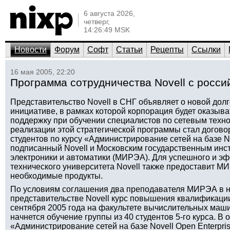
6 августа 2026,
четверг,
14:26:49 MSK
Новости
Форум
Софт
Статьи
Рецепты
Ссылки
16 мая 2005, 22:20
Программа сотрудничества Novell с росси
Представительство Novell в СНГ объявляет о новой дол
инициативе, в рамках которой корпорация будет оказыв
поддержку при обучении специалистов по сетевым техн
реализации этой стратегической программы стал догово
студентов по курсу «Администрирование сетей на базе No
подписанный Novell и Московским государственным инст
электроники и автоматики (МИРЭА). Для успешного и эф
технического университета Novell также предоставит М
необходимые продукты.
По условиям соглашения два преподавателя МИРЭА в н
представительстве Novell курс повышения квалификации
сентября 2005 года на факультете вычислительных ма
начнется обучение группы из 40 студентов 5-го курса. 
«Администрирование сетей на базе Novell Open Enterpri