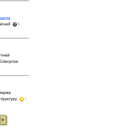
ршила
Novell
1
етней
nterprise
биржа
труктуру
9