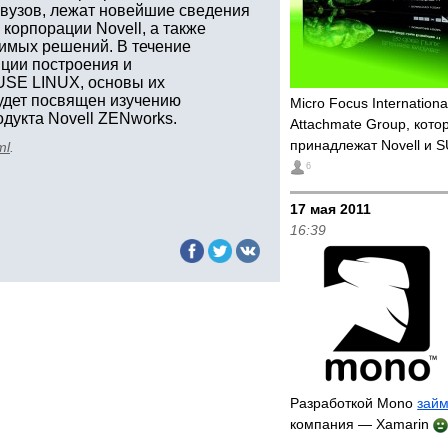
 вузов, лежат новейшие сведения
корпорации Novell, а также
имых решений. В течение
пции построения и
SUSE LINUX, основы их
удет посвящен изучению
Micro Focus Internation
дукта Novell ZENworks.
Attachmate Group, кото
принадлежат Novell и 
ml
.
6
17 мая 2011
16:39
Разработкой Mono
займ
компания — Xamarin