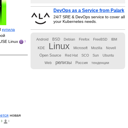
DevOps as a Service from Palark
24/7 SRE & DevOps service to cover all
your Kubernetes needs.
al
купила
рой
BSD
Android
Debian
Firefox
FreeBSD
IBM
SUSE Linux
3
Linux
KDE
Microsoft
Mozilla
Novell
Open Source
Red Hat
SCO
Sun
Ubuntu
релизы
Россия
Web
тенденции
ется
новая
3
8