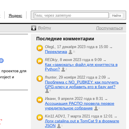
r
Яндекс
Войти
Постучаться
Последние комментарии
OlegL
,
17 декабря 2023 года в 15:00 →
Перекличка
21
REDkiy
,
8 июня 2023 года в 9:09 →
Как «замокать» файл для юниттеста в
Python?
2
 проектов для
roject и
fhunter
,
29 ноября 2022 года в 2:09 →
Проблема с NO_PUBKEY: как получить
GPG-ключ и добавить его в базу apt?
6
Иванн
,
9 апреля 2022 года в 8:31 →
Ассоциация РАСПО провела первое
учредительное собрание
1
Kiri11.ADV1
,
7 марта 2021 года в 12:01 →
Логи catalina.out в TomCat 9 в формате
JSON
1