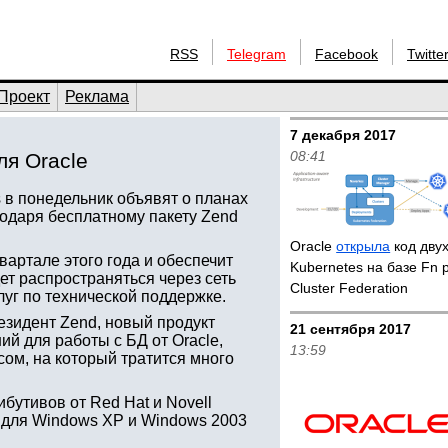
RSS
Telegram
Facebook
Twitte
Проект
Реклама
7 декабря 2017
08:41
ля Oracle
 в понедельник объявят о планах
одаря бесплатному пакету Zend
Oracle
открыла
код двух
квартале этого года и обеспечит
Kubernetes на базе Fn p
т распространяться через сеть
Cluster Federation
луг по технической поддержке.
езидент Zend, новый продукт
21 сентября 2017
й для работы с БД от Oracle,
13:59
ом, на который тратится много
ибутивов от Red Hat и Novell
ия для Windows XP и Windows 2003