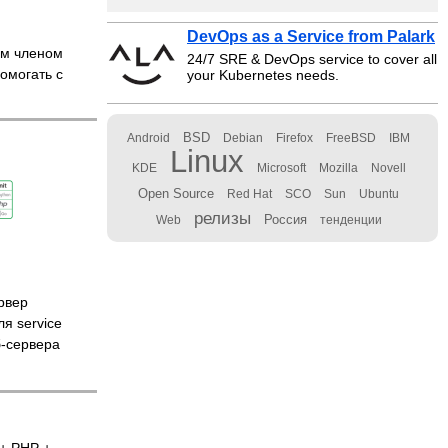
DevOps as a Service from Palark
м членом
24/7 SRE & DevOps service to cover all
омогать с
your Kubernetes needs.
BSD
Android
Debian
Firefox
FreeBSD
IBM
Linux
KDE
Microsoft
Mozilla
Novell
Open Source
Red Hat
SCO
Sun
Ubuntu
релизы
Россия
Web
тенденции
рвер
я service
б-сервера