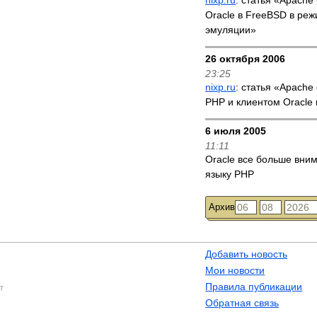
nixp.ru
: статья «Apache
Oracle в FreeBSD в реж
эмуляции»
26 октября 2006
23:25
nixp.ru
: статья «Apache
PHP и клиентом Oracle
6 июля 2005
11:11
Oracle все больше вни
языку PHP
Архив
Добавить новость
Мои новости
Правила публикации
т
Обратная связь