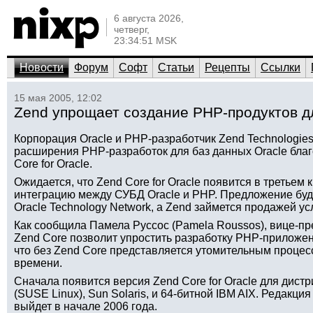
6 августа 2026,
четверг,
23:34:51 MSK
Новости
Форум
Софт
Статьи
Рецепты
Ссылки
15 мая 2005, 12:02
Zend упрощает создание PHP-продуктов д
Корпорация Oracle и PHP-разработчик Zend Technologies
расширения PHP-разработок для баз данных Oracle благ
Core for Oracle.
Ожидается, что Zend Core for Oracle появится в третьем 
интеграцию между СУБД Oracle и PHP. Предложение буде
Oracle Technology Network, а Zend займется продажей ус
Как сообщила Памела Руссос (Pamela Roussos), вице-пр
Zend Core позволит упростить разработку PHP-приложени
что без Zend Core представляется утомительным процесс
времени.
Сначала появится версия Zend Core for Oracle для дистр
(SUSE Linux), Sun Solaris, и 64-битной IBM AIX. Редакц
выйдет в начале 2006 года.