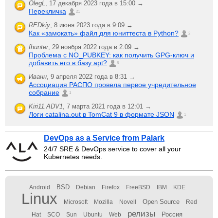
OlegL
,
17 декабря 2023 года в 15:00 →
Перекличка
21
REDkiy
,
8 июня 2023 года в 9:09 →
Как «замокать» файл для юниттеста в Python?
2
fhunter
,
29 ноября 2022 года в 2:09 →
Проблема с NO_PUBKEY: как получить GPG-ключ и
добавить его в базу apt?
6
Иванн
,
9 апреля 2022 года в 8:31 →
Ассоциация РАСПО провела первое учредительное
собрание
1
Kiri11.ADV1
,
7 марта 2021 года в 12:01 →
Логи catalina.out в TomCat 9 в формате JSON
1
DevOps as a Service from Palark
24/7 SRE & DevOps service to cover all your
Kubernetes needs.
BSD
Android
Debian
Firefox
FreeBSD
IBM
KDE
Linux
Open Source
Microsoft
Mozilla
Novell
Red
релизы
Россия
Hat
SCO
Sun
Ubuntu
Web