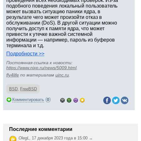
проведения всех необходимых проверок. Из-за
подобного поведения локальный пользователь
может вызвать ситуацию паники ядра, в
результате чего может произойти отказ в
обслуживании (DoS). В другой ситуации можно
получить доступ к памяти ядра, что может
привести к утечке важной системной
информации — например, пароль из буферов
терминала и т.д.
Подробности >>
Постоянная ссылка к новости:
https://www.nixp.ru/news/5009.html
.
fly4life
по материалам
uinc.ru
.
BSD
,
FreeBSD
(
)
Комментировать
0
Последние комментарии
OlegL
,
17 декабря 2023 года в 15:00 →