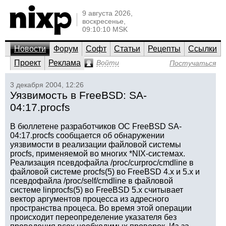
9 августа 2026,
воскресенье,
09:10:10 MSK
Новости
Форум
Софт
Статьи
Рецепты
Ссылки
Проект
Реклама
Войти
Постучаться
3 декабря 2004, 12:26
Уязвимость в FreeBSD: SA-
04:17.procfs
В бюллетене разработчиков ОС FreeBSD SA-
04:17.procfs сообщается об обнаружении
уязвимости в реализации файловой системы
procfs, применяемой во многих *NIX-системах.
Реализация псевдофайла /proc/curproc/cmdline в
файловой системе procfs(5) во FreeBSD 4.х и 5.х и
псевдофайла /proc/self/cmdline в файловой
системе linprocfs(5) во FreeBSD 5.x считывает
вектор аргументов процесса из адресного
пространства процеса. Во время этой операции
происходит переопределение указателя без