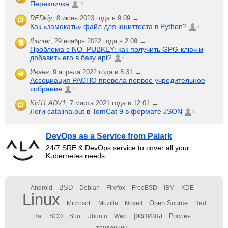
Перекличка
21
REDkiy
,
8 июня 2023 года в 9:09 →
Как «замокать» файл для юниттеста в Python?
2
fhunter
,
29 ноября 2022 года в 2:09 →
Проблема с NO_PUBKEY: как получить GPG-ключ и
добавить его в базу apt?
6
Иванн
,
9 апреля 2022 года в 8:31 →
Ассоциация РАСПО провела первое учредительное
собрание
1
Kiri11.ADV1
,
7 марта 2021 года в 12:01 →
Логи catalina.out в TomCat 9 в формате JSON
1
DevOps as a Service from Palark
24/7 SRE & DevOps service to cover all your
Kubernetes needs.
BSD
Android
Debian
Firefox
FreeBSD
IBM
KDE
Linux
Open Source
Microsoft
Mozilla
Novell
Red
релизы
Россия
Hat
SCO
Sun
Ubuntu
Web