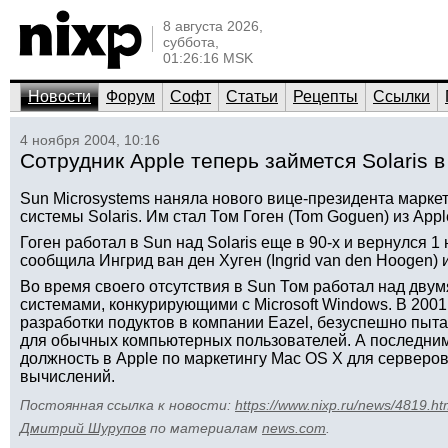
8 августа 2026,
суббота,
01:26:16 MSK
Новости
Форум
Софт
Статьи
Рецепты
Ссылки
4 ноября 2004, 10:16
Сотрудник Apple теперь займется Solaris в
Sun Microsystems наняла нового вице-президента марке
системы Solaris. Им стал Том Гоген (Tom Goguen) из Appl
Гоген работал в Sun над Solaris еще в 90-х и вернулся 1 
сообщила Ингрид ван ден Хуген (Ingrid van den Hoogen) 
Во время своего отсутствия в Sun Том работал над дв
системами, конкурирующими с Microsoft Windows. В 2001
разработки подуктов в компании Eazel, безуспешно пыт
для обычных компьютерных пользователей. А последним
должность в Apple по маркетингу Mac OS X для серверо
вычислений.
Постоянная ссылка к новости:
https://www.nixp.ru/news/4819.ht
Дмитрий Шурупов
по материалам
news.com
.