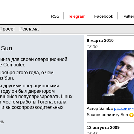
RSS
Telegram
Facebook
Twitte
Проект
Реклама
6 марта 2010
18:30
 Sun
тинга для своей операционной
e Computer.
ноября этого года, о чем
из Sun.
умя другими операционными
 году он был директором
авшейся популяризировать Linux
 местом работы Гогена стала
в и высокопроизводительных
Автор Samba
раскритик
Source-политику Sun
ml
.
12 августа 2009
15:48