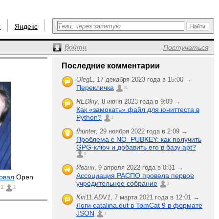
r
Яндекс
Войти
Постучаться
Последние комментарии
OlegL
,
17 декабря 2023 года в 15:00 →
Перекличка
21
REDkiy
,
8 июня 2023 года в 9:09 →
Как «замокать» файл для юниттеста в
Python?
2
fhunter
,
29 ноября 2022 года в 2:09 →
Проблема с NO_PUBKEY: как получить
GPG-ключ и добавить его в базу apt?
6
Иванн
,
9 апреля 2022 года в 8:31 →
Ассоциация РАСПО провела первое
овал
Open
учредительное собрание
1
2
2
Kiri11.ADV1
,
7 марта 2021 года в 12:01 →
Логи catalina.out в TomCat 9 в формате
JSON
1