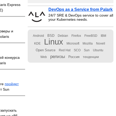
aris Express
DevOps as a Service from Palark
E)
24/7 SRE & DevOps service to cover all
your Kubernetes needs.
ерверы и
BSD
Android
Debian
Firefox
FreeBSD
IBM
olaris
Linux
KDE
Microsoft
Mozilla
Novell
Open Source
Red Hat
SCO
Sun
Ubuntu
релизы
Россия
ей конкурса
Web
тенденции
aris
рге
пройдет
от Sun
запускать
ния на x86