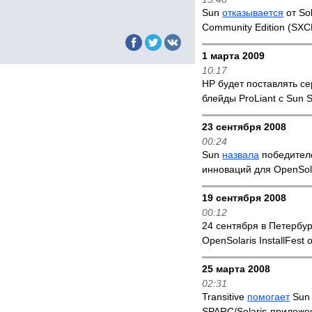
Sun
отказывается
от Sol
Community Edition (SXC
1 марта 2009
10:17
HP будет поставлять с
блейды ProLiant с Sun S
23 сентября 2008
00:24
Sun
назвала
победител
инноваций для OpenSol
19 сентября 2008
00:12
24 сентября в Петербу
OpenSolaris InstallFest 
25 марта 2008
02:31
Transitive
помогает
Sun 
SPARC/Solaris-приложе