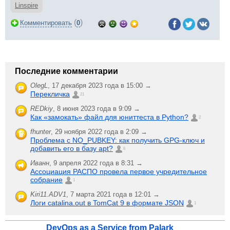
Linspire
(
)
Комментировать
0
Последние комментарии
OlegL
,
17 декабря 2023 года в 15:00 →
Перекличка
21
REDkiy
,
8 июня 2023 года в 9:09 →
Как «замокать» файл для юниттеста в Python?
2
fhunter
,
29 ноября 2022 года в 2:09 →
Проблема с NO_PUBKEY: как получить GPG-ключ и
добавить его в базу apt?
6
Иванн
,
9 апреля 2022 года в 8:31 →
Ассоциация РАСПО провела первое учредительное
собрание
1
Kiri11.ADV1
,
7 марта 2021 года в 12:01 →
Логи catalina.out в TomCat 9 в формате JSON
1
DevOps as a Service from Palark