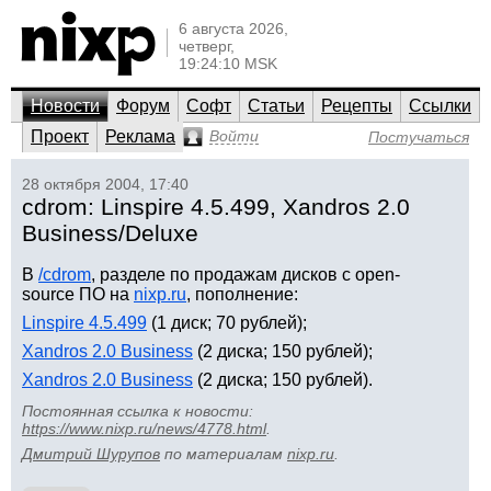
6 августа 2026,
четверг,
19:24:10 MSK
Новости
Форум
Софт
Статьи
Рецепты
Ссылки
Проект
Реклама
Войти
Постучаться
28 октября 2004, 17:40
cdrom: Linspire 4.5.499, Xandros 2.0
Business/Deluxe
В
/cdrom
, разделе по продажам дисков с open-
source ПО на
nixp.ru
, пополнение:
Linspire 4.5.499
(1 диск; 70 рублей);
Xandros 2.0 Business
(2 диска; 150 рублей);
Xandros 2.0 Business
(2 диска; 150 рублей).
Постоянная ссылка к новости:
https://www.nixp.ru/news/4778.html
.
Дмитрий Шурупов
по материалам
nixp.ru
.