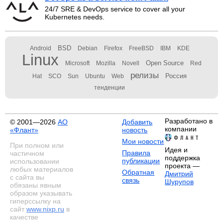
24/7 SRE & DevOps service to cover all your
Kubernetes needs.
BSD
Android
Debian
Firefox
FreeBSD
IBM
KDE
Linux
Open Source
Microsoft
Mozilla
Novell
Red
релизы
Россия
Hat
SCO
Sun
Ubuntu
Web
тенденции
Разработано в
© 2001—2026
АО
Добавить
компании
«Флант»
новость
Мои новости
При полном или
Идея и
Правила
частичном
поддержка
публикации
использовании
проекта —
любых материалов
Обратная
Дмитрий
с сайта вы
связь
Шурупов
обязаны явным
образом указывать
гиперссылку на
сайт
www.nixp.ru
в
качестве