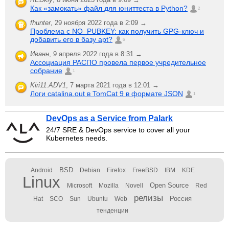
Как «замокать» файл для юниттеста в Python?
2
fhunter
,
29 ноября 2022 года в 2:09 →
Проблема с NO_PUBKEY: как получить GPG-ключ и
добавить его в базу apt?
6
Иванн
,
9 апреля 2022 года в 8:31 →
Ассоциация РАСПО провела первое учредительное
собрание
1
Kiri11.ADV1
,
7 марта 2021 года в 12:01 →
Логи catalina.out в TomCat 9 в формате JSON
1
DevOps as a Service from Palark
24/7 SRE & DevOps service to cover all your
Kubernetes needs.
BSD
Android
Debian
Firefox
FreeBSD
IBM
KDE
Linux
Open Source
Microsoft
Mozilla
Novell
Red
релизы
Россия
Hat
SCO
Sun
Ubuntu
Web
тенденции