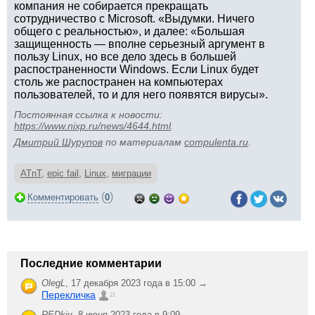
компания не собирается прекращать
сотрудничество с Microsoft. «Выдумки. Ничего
общего с реальностью», и далее: «Большая
защищенность — вполне серьезный аргумент в
пользу Linux, но все дело здесь в большей
распостраненности Windows. Если Linux будет
столь же распостранен на компьютерах
пользователей, то и для него появятся вирусы».
Постоянная ссылка к новости:
https://www.nixp.ru/news/4644.html
.
Дмитрий Шурупов
по материалам
compulenta.ru
.
ATnT
,
epic fail
,
Linux
,
миграции
(
)
Комментировать
0
Последние комментарии
OlegL
,
17 декабря 2023 года в 15:00 →
Перекличка
21
REDkiy
,
8 июня 2023 года в 9:09 →