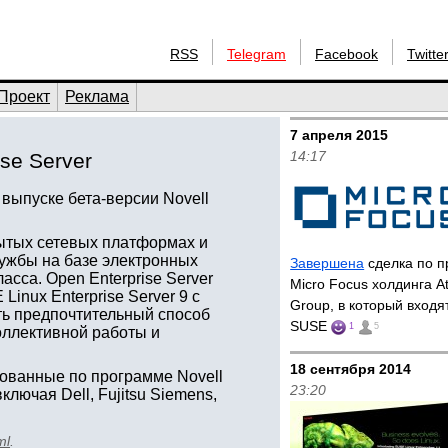
RSS
Telegram
Facebook
Twitte
Проект
Реклама
7 апреля 2015
14:17
se Server
выпуске бета-версии Novell
ытых сетевых платформах и
ужбы на базе электронных
Завершена
сделка по 
асса. Open Enterprise Server
Micro Focus холдинга A
inux Enterprise Server 9 с
Group, в который входят
ть предпочтительный способ
SUSE
1
5
оллективной работы и
18 сентября 2014
ованные по программе Novell
23:20
лючая Dell, Fujitsu Siemens,
ml
.