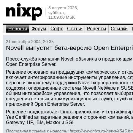
8 августа 2026,
суббота,
11:09:00 MSK
Новости
Форум
Софт
Статьи
Рецепты
Ссылки
21 сентября 2004, 20:35
Novell выпустит бета-версию Open Enterpri
Пресс-служба компании Novell объявила о предстоящем 
Open Enterprise Server.
Решение основано на предыдущих коммерческих и откр
включает интегрированные инструменты управления, сл
персон и экосистему поддержки Novell корпоративного кл
содержит операционные системы Novell NetWare и SUSE L
общим интерфейсом управления, что позволяет выбира
внедрения сетевых и коммуникационных служб, служб к
приложений Open Enterprise Server.
Решение поддерживает Linux-приложения и сертифицир
Yes Certified аппаратные решения сторонних компаний, вк
Gateway, HP, IBM, Maxtor и SGI.
Постоянная ссылка к новости:
https://www.nixp.ru/news/4545.ht