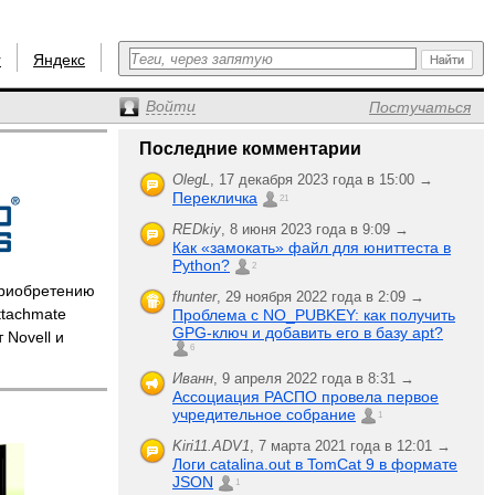
r
Яндекс
Войти
Постучаться
Последние комментарии
OlegL
,
17 декабря 2023 года в 15:00 →
Перекличка
21
REDkiy
,
8 июня 2023 года в 9:09 →
Как «замокать» файл для юниттеста в
Python?
2
приобретению
fhunter
,
29 ноября 2022 года в 2:09 →
ttachmate
Проблема с NO_PUBKEY: как получить
GPG-ключ и добавить его в базу apt?
 Novell и
6
Иванн
,
9 апреля 2022 года в 8:31 →
Ассоциация РАСПО провела первое
учредительное собрание
1
Kiri11.ADV1
,
7 марта 2021 года в 12:01 →
Логи catalina.out в TomCat 9 в формате
JSON
1