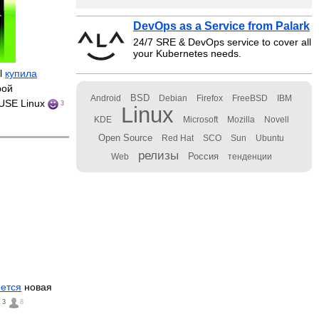
DevOps as a Service from Palark
24/7 SRE & DevOps service to cover all
your Kubernetes needs.
al
купила
рой
BSD
Android
Debian
Firefox
FreeBSD
IBM
SUSE Linux
3
Linux
KDE
Microsoft
Mozilla
Novell
Open Source
Red Hat
SCO
Sun
Ubuntu
релизы
Россия
Web
тенденции
ется
новая
3
8