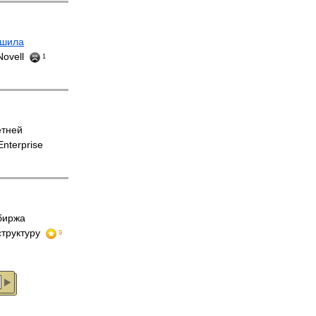
ршила
Novell
1
етней
nterprise
биржа
труктуру
9