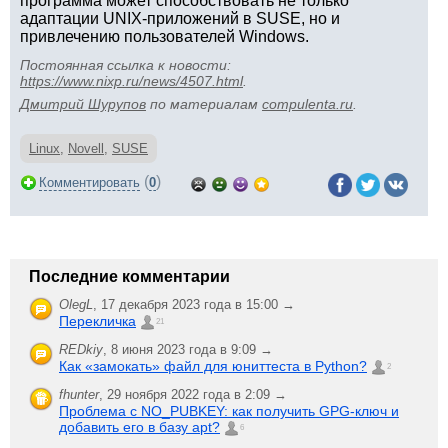
программа может способствовать не только
адаптации UNIX-приложений в SUSE, но и
привлечению пользователей Windows.
Постоянная ссылка к новости:
https://www.nixp.ru/news/4507.html
.
Дмитрий Шурупов
по материалам
compulenta.ru
.
Linux
,
Novell
,
SUSE
(
)
Комментировать
0
Последние комментарии
OlegL
,
17 декабря 2023 года в 15:00 →
Перекличка
21
REDkiy
,
8 июня 2023 года в 9:09 →
Как «замокать» файл для юниттеста в Python?
2
fhunter
,
29 ноября 2022 года в 2:09 →
Проблема с NO_PUBKEY: как получить GPG-ключ и
добавить его в базу apt?
6