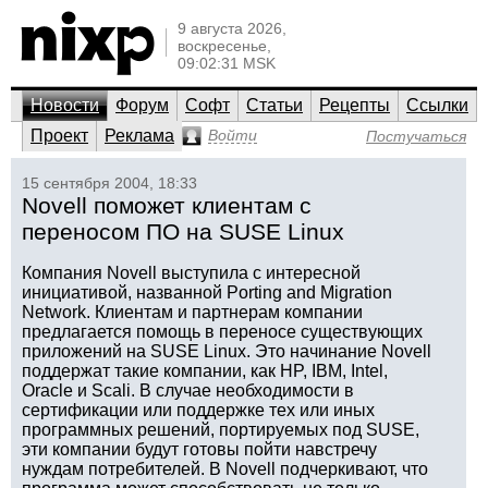
9 августа 2026,
воскресенье,
09:02:31 MSK
Новости
Форум
Софт
Статьи
Рецепты
Ссылки
Проект
Реклама
Войти
Постучаться
15 сентября 2004, 18:33
Novell поможет клиентам с
переносом ПО на SUSE Linux
Компания Novell выступила с интересной
инициативой, названной Porting and Migration
Network. Клиентам и партнерам компании
предлагается помощь в переносе существующих
приложений на SUSE Linux. Это начинание Novell
поддержат такие компании, как HP, IBM, Intel,
Oracle и Scali. В случае необходимости в
сертификации или поддержке тех или иных
программных решений, портируемых под SUSE,
эти компании будут готовы пойти навстречу
нуждам потребителей. В Novell подчеркивают, что