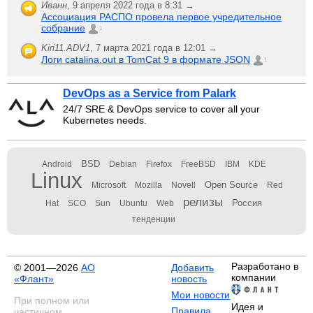
Иванн
,
9 апреля 2022 года в 8:31 →
Ассоциация РАСПО провела первое учредительное
собрание
1
Kiri11.ADV1
,
7 марта 2021 года в 12:01 →
Логи catalina.out в TomCat 9 в формате JSON
1
DevOps as a Service from Palark
24/7 SRE & DevOps service to cover all your
Kubernetes needs.
BSD
Android
Debian
Firefox
FreeBSD
IBM
KDE
Linux
Open Source
Microsoft
Mozilla
Novell
Red
релизы
Россия
Hat
SCO
Sun
Ubuntu
Web
тенденции
Разработано в
© 2001—2026
АО
Добавить
компании
«Флант»
новость
Мои новости
При полном или
Идея и
Правила
частичном