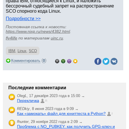
права IBM, относящиеся к Linux, и наложить
бессрочный судебный запрет на распространение
SCO спорного кода Linux.
Подробности >>
Постоянная ссылка к новости:
https://www.nixp.ru/news/4382.html
.
fly4life
по материалам
uinc.ru
.
IBM
,
Linux
,
SCO
(
)
Комментировать
0
Последние комментарии
OlegL
,
17 декабря 2023 года в 15:00 →
Перекличка
21
REDkiy
,
8 июня 2023 года в 9:09 →
Как «замокать» файл для юниттеста в Python?
2
fhunter
,
29 ноября 2022 года в 2:09 →
Проблема с NO_PUBKEY: как получить GPG-ключ и