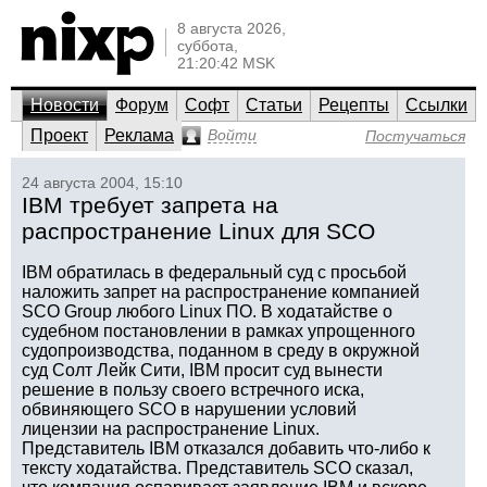
8 августа 2026,
суббота,
21:20:42 MSK
Новости
Форум
Софт
Статьи
Рецепты
Ссылки
Проект
Реклама
Войти
Постучаться
24 августа 2004, 15:10
IBM требует запрета на
распространение Linux для SCO
IBM обратилась в федеральный суд с просьбой
наложить запрет на распространение компанией
SCO Group любого Linux ПО. В ходатайстве о
судебном постановлении в рамках упрощенного
судопроизводства, поданном в среду в окружной
суд Солт Лейк Сити, IBM просит суд вынести
решение в пользу своего встречного иска,
обвиняющего SCO в нарушении условий
лицензии на распространение Linux.
Представитель IBM отказался добавить что-либо к
тексту ходатайства. Представитель SCO сказал,