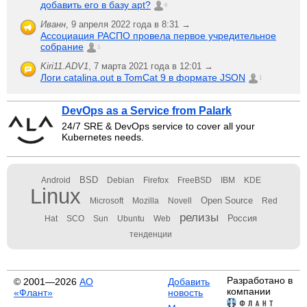
добавить его в базу apt?
6
Иванн
,
9 апреля 2022 года в 8:31 →
Ассоциация РАСПО провела первое учредительное
собрание
1
Kiri11.ADV1
,
7 марта 2021 года в 12:01 →
Логи catalina.out в TomCat 9 в формате JSON
1
DevOps as a Service from Palark
24/7 SRE & DevOps service to cover all your
Kubernetes needs.
BSD
Android
Debian
Firefox
FreeBSD
IBM
KDE
Linux
Open Source
Microsoft
Mozilla
Novell
Red
релизы
Россия
Hat
SCO
Sun
Ubuntu
Web
тенденции
Разработано в
© 2001—2026
АО
Добавить
компании
«Флант»
новость