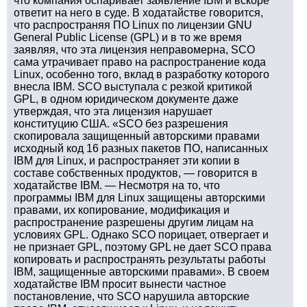
что компания оспаривает заявление IBM и вскоре
ответит на него в суде. В ходатайстве говорится,
что распространяя ПО Linux по лицензии GNU
General Public License (GPL) и в то же время
заявляя, что эта лицензия неправомерна, SCO
сама утрачивает право на распространение кода
Linux, особенно того, вклад в разработку которого
внесла IBM. SCO выступала с резкой критикой
GPL, в одном юридическом документе даже
утверждая, что эта лицензия нарушает
конституцию США. «SCO без разрешения
скопировала защищенный авторскими правами
исходный код 16 разных пакетов ПО, написанных
IBM для Linux, и распространяет эти копии в
составе собственных продуктов, — говорится в
ходатайстве IBM. — Несмотря на то, что
программы IBM для Linux защищены авторскими
правами, их копирование, модификация и
распространение разрешены другим лицам на
условиях GPL. Однако SCO порицает, отвергает и
не признает GPL, поэтому GPL не дает SCO права
копировать и распространять результаты работы
IBM, защищенные авторскими правами». В своем
ходатайстве IBM просит вынести частное
постановление, что SCO нарушила авторские