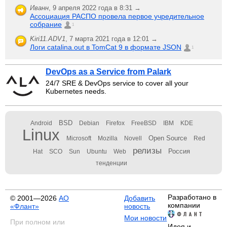
Иванн
,
9 апреля 2022 года в 8:31 →
Ассоциация РАСПО провела первое учредительное
собрание
1
Kiri11.ADV1
,
7 марта 2021 года в 12:01 →
Логи catalina.out в TomCat 9 в формате JSON
1
DevOps as a Service from Palark
24/7 SRE & DevOps service to cover all your
Kubernetes needs.
BSD
Android
Debian
Firefox
FreeBSD
IBM
KDE
Linux
Open Source
Microsoft
Mozilla
Novell
Red
релизы
Россия
Hat
SCO
Sun
Ubuntu
Web
тенденции
Разработано в
© 2001—2026
АО
Добавить
компании
«Флант»
новость
Мои новости
При полном или
Идея и