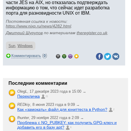
части JES на AIX, но отказалась подтверждать
информацию о том, что сейчас идет разработка
порта для разновидности UNIX от IBM.
Постоянная ссылка к новости:
https://www.nixp.ru/news/4282.html
.
Дмитрий Шурупов
по материалам
theregister.co.uk
.
Sun
,
Windows
(
)
Комментировать
0
Последние комментарии
OlegL
,
17 декабря 2023 года в 15:00 →
Перекличка
21
REDkiy
,
8 июня 2023 года в 9:09 →
Как «замокать» файл для юниттеста в Python?
2
fhunter
,
29 ноября 2022 года в 2:09 →
Проблема с NO_PUBKEY: как получить GPG-ключ и
добавить его в базу apt?
6