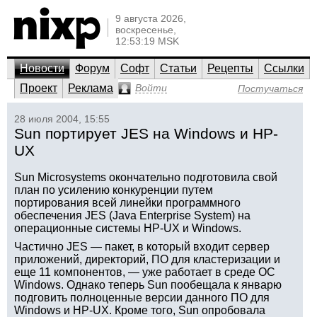
9 августа 2026,
воскресенье,
12:53:19 MSK
Новости
Форум
Софт
Статьи
Рецепты
Ссылки
Проект
Реклама
Войти
Постучаться
28 июля 2004, 15:55
Sun портирует JES на Windows и HP-
UX
Sun Microsystems окончательно подготовила свой
план по усилению конкуренции путем
портирования всей линейки программного
обеспечения JES (Java Enterprise System) на
операционные системы HP-UX и Windows.
Частично JES — пакет, в который входит сервер
приложений, директорий, ПО для кластеризации и
еще 11 компонентов, — уже работает в среде ОС
Windows. Однако теперь Sun пообещала к январю
подговить полноценные версии данного ПО для
Windows и HP-UX. Кроме того, Sun опробовала