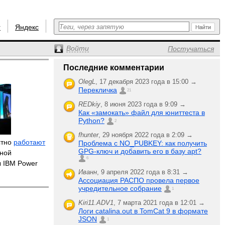
r
Яндекс
Войти
Постучаться
Последние комментарии
OlegL
,
17 декабря 2023 года в 15:00 →
Перекличка
21
REDkiy
,
8 июня 2023 года в 9:09 →
Как «замокать» файл для юниттеста в
Python?
2
fhunter
,
29 ноября 2022 года в 2:09 →
стно
работают
Проблема с NO_PUBKEY: как получить
GPG-ключ и добавить его в базу apt?
дной
6
 IBM Power
Иванн
,
9 апреля 2022 года в 8:31 →
Ассоциация РАСПО провела первое
учредительное собрание
1
Kiri11.ADV1
,
7 марта 2021 года в 12:01 →
Логи catalina.out в TomCat 9 в формате
JSON
1