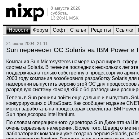
8 августа 2026,
суббота,
13:20:41 MSK
Новости
Форум
Софт
Статьи
Рецепты
Ссылки
21 июля 2004, 21:11
Sun перенесет ОС Solaris на IBM Power и In
Компания Sun Microsystems намерена расширить сферу
системы Solaris. В течение последних нескольких лет эт
поддерживала только собственную процессорную архитек
2003 году компания возобновила разработку Solaris для
намерении выпустить версию этой ОС для процессоров 
разрядную систему команд x86 с 64-разрядными расшир
Теперь в Sun решили пойти еще дальше и выпустить Sol
конкурирующих с UltraSparc. Как сообщает издание CNET
может заработать на процессорах семейства IBM Power 
Sun процессорах Intel Itanium.
По словам операционного директора Sun Джонатана Швар
очень серьезные намерения. Более того, Шварц отметил,
лабораториях компании уже создана версия Solaris, ра