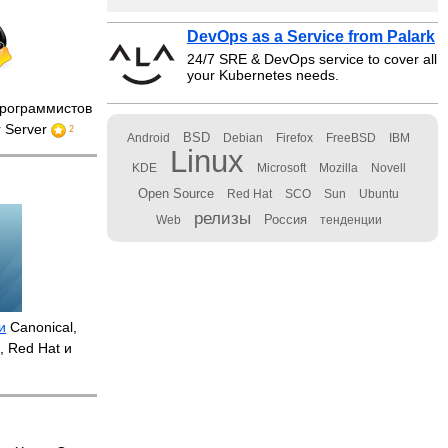
DevOps as a Service from Palark
24/7 SRE & DevOps service to cover all
your Kubernetes needs.
рограммистов
r Server
2
BSD
Android
Debian
Firefox
FreeBSD
IBM
Linux
KDE
Microsoft
Mozilla
Novell
Open Source
Red Hat
SCO
Sun
Ubuntu
релизы
Россия
Web
тенденции
и
Canonical,
p, Red Hat и