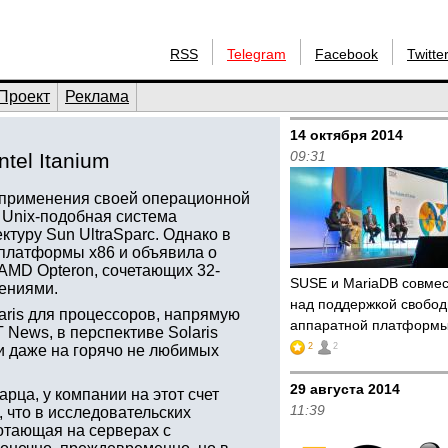
RSS
Telegram
Facebook
Twitte
Проект
Реклама
14 октября 2014
09:31
tel Itanium
 применения своей операционной
а Unix-подобная система
туру Sun UltraSparc. Однако в
 платформы x86 и объявила о
AMD Opteron, сочетающих 32-
SUSE и MariaDB совме
ениями.
над поддержкой свобо
aris для процессоров, напрямую
аппаратной платформы
 News, в перспективе Solaris
2
2
и даже на горячо не любимых
29 августа 2014
ца, у компании на этот счет
11:39
 что в исследовательских
ботающая на серверах с