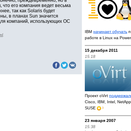
конечно, преждевременно, но в
 что его компания ведет весьма
нее, так как Solaris будет
оны, в планах Sun значится
 для компаний, использующих ОС
IBM
начинает обучать
п
ml
.
работе в Linux на Powe
15 декабря 2011
15:18
Проект oVirt
поддержал
Cisco, IBM, Intel, NetAp
SUSE
3
23 января 2007
15:38