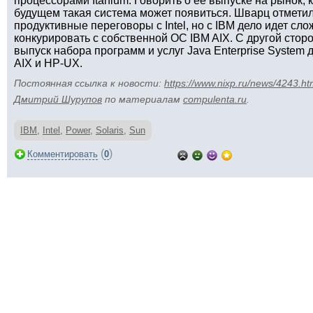
процессорами Itanium. Говорить о ее выпуске на рынок, 
будущем такая система может появиться. Шварц отметил,
продуктивные переговоры с Intel, но с IBM дело идет слож
конкурировать с собственной ОС IBM AIX. С другой стор
выпуск набора программ и услуг Java Enterprise System
AIX и HP-UX.
Постоянная ссылка к новости:
https://www.nixp.ru/news/4243.ht
Дмитрий Шурупов
по материалам
compulenta.ru
.
IBM
,
Intel
,
Power
,
Solaris
,
Sun
(
)
Комментировать
0