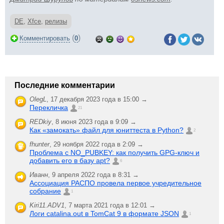
DE
,
Xfce
,
релизы
(
)
Комментировать
0
Последние комментарии
OlegL
,
17 декабря 2023 года в 15:00 →
Перекличка
21
REDkiy
,
8 июня 2023 года в 9:09 →
Как «замокать» файл для юниттеста в Python?
2
fhunter
,
29 ноября 2022 года в 2:09 →
Проблема с NO_PUBKEY: как получить GPG-ключ и
добавить его в базу apt?
6
Иванн
,
9 апреля 2022 года в 8:31 →
Ассоциация РАСПО провела первое учредительное
собрание
1
Kiri11.ADV1
,
7 марта 2021 года в 12:01 →
Логи catalina.out в TomCat 9 в формате JSON
1