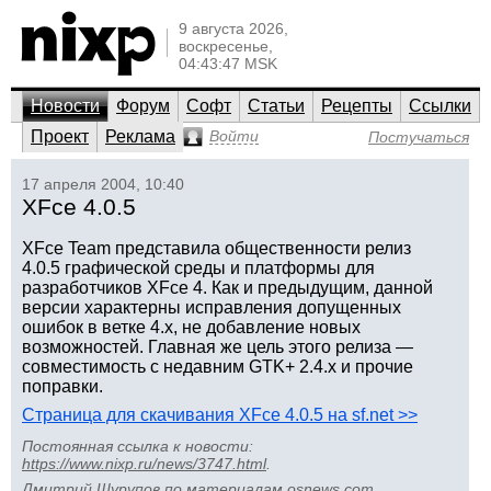
9 августа 2026,
воскресенье,
04:43:47 MSK
Новости
Форум
Софт
Статьи
Рецепты
Ссылки
Проект
Реклама
Войти
Постучаться
17 апреля 2004, 10:40
XFce 4.0.5
XFce Team представила общественности релиз
4.0.5 графической среды и платформы для
разработчиков XFce 4. Как и предыдущим, данной
версии характерны исправления допущенных
ошибок в ветке 4.x, не добавление новых
возможностей. Главная же цель этого релиза —
совместимость с недавним GTK+ 2.4.x и прочие
поправки.
Страница для скачивания XFce 4.0.5 на sf.net >>
Постоянная ссылка к новости:
https://www.nixp.ru/news/3747.html
.
Дмитрий Шурупов
по материалам
osnews.com
.