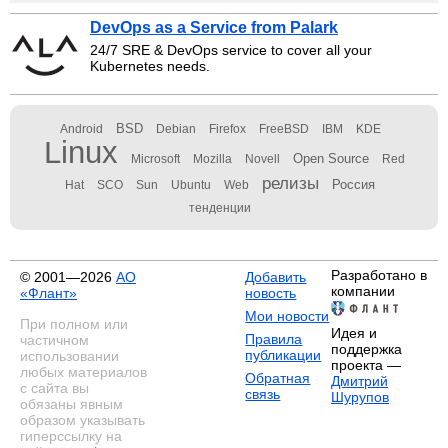
DevOps as a Service from Palark
24/7 SRE & DevOps service to cover all your
Kubernetes needs.
BSD
Android
Debian
Firefox
FreeBSD
IBM
KDE
Linux
Open Source
Microsoft
Mozilla
Novell
Red
релизы
Россия
Hat
SCO
Sun
Ubuntu
Web
тенденции
Разработано в
© 2001—2026
АО
Добавить
компании
«Флант»
новость
Мои новости
При полном или
Идея и
Правила
частичном
поддержка
публикации
использовании
проекта —
любых материалов
Обратная
Дмитрий
с сайта вы
связь
Шурупов
обязаны явным
образом указывать
гиперссылку на