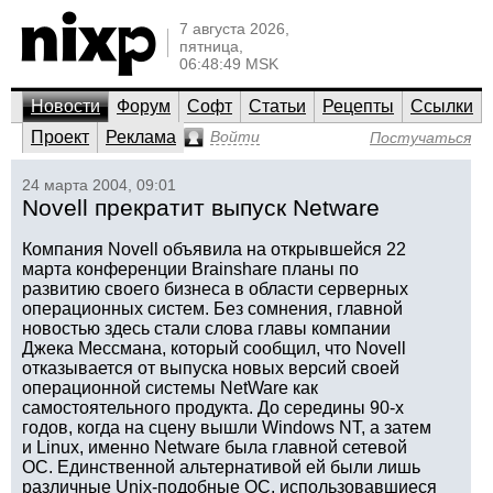
7 августа 2026,
пятница,
06:48:49 MSK
Новости
Форум
Софт
Статьи
Рецепты
Ссылки
Проект
Реклама
Войти
Постучаться
24 марта 2004, 09:01
Novell прекратит выпуск Netware
Компания Novell объявила на открывшейся 22
марта конференции Brainshare планы по
развитию своего бизнеса в области серверных
операционных систем. Без сомнения, главной
новостью здесь стали слова главы компании
Джека Мессмана, который сообщил, что Novell
отказывается от выпуска новых версий своей
операционной системы NetWare как
самостоятельного продукта. До середины 90-х
годов, когда на сцену вышли Windows NT, а затем
и Linux, именно Netware была главной сетевой
ОС. Единственной альтернативой ей были лишь
различные Unix-подобные ОС, использовавшиеся