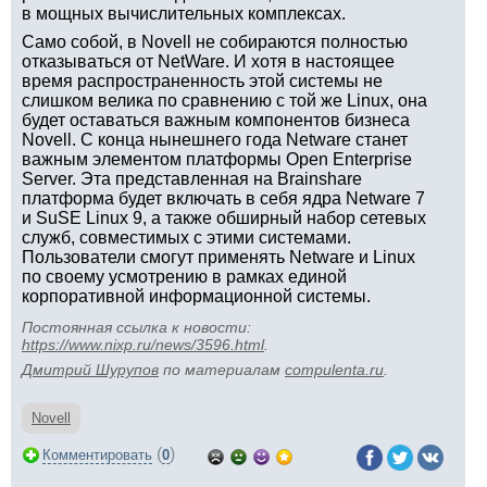
в мощных вычислительных комплексах.
Само собой, в Novell не собираются полностью
отказываться от NetWare. И хотя в настоящее
время распространенность этой системы не
слишком велика по сравнению с той же Linux, она
будет оставаться важным компонентов бизнеса
Novell. С конца нынешнего года Netware станет
важным элементом платформы Open Enterprise
Server. Эта представленная на Brainshare
платформа будет включать в себя ядра Netware 7
и SuSE Linux 9, а также обширный набор сетевых
служб, совместимых с этими системами.
Пользователи смогут применять Netware и Linux
по своему усмотрению в рамках единой
корпоративной информационной системы.
Постоянная ссылка к новости:
https://www.nixp.ru/news/3596.html
.
Дмитрий Шурупов
по материалам
compulenta.ru
.
Novell
(
)
Комментировать
0