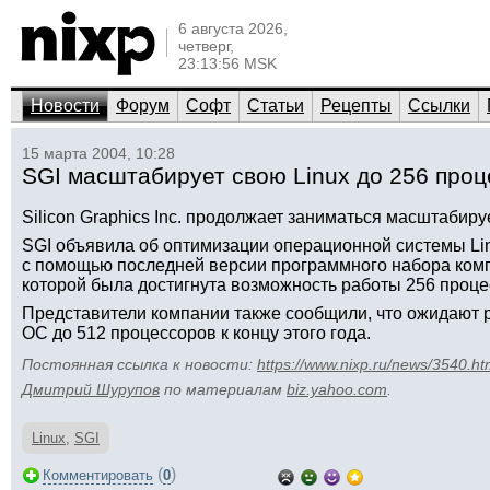
6 августа 2026,
четверг,
23:13:56 MSK
Новости
Форум
Софт
Статьи
Рецепты
Ссылки
15 марта 2004, 10:28
SGI масштабирует свою Linux до 256 про
Silicon Graphics Inc. продолжает заниматься масштабир
SGI объявила об оптимизации операционной системы Linu
с помощью последней версии программного набора компа
которой была достигнута возможность работы 256 проце
Представители компании также сообщили, что ожидают
ОС до 512 процессоров к концу этого года.
Постоянная ссылка к новости:
https://www.nixp.ru/news/3540.ht
Дмитрий Шурупов
по материалам
biz.yahoo.com
.
Linux
,
SGI
(
)
Комментировать
0