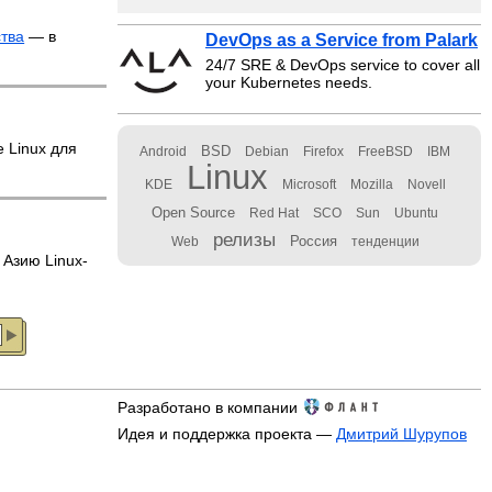
ства
— в
DevOps as a Service from Palark
24/7 SRE & DevOps service to cover all
your Kubernetes needs.
 Linux для
BSD
Android
Debian
Firefox
FreeBSD
IBM
Linux
KDE
Microsoft
Mozilla
Novell
Open Source
Red Hat
SCO
Sun
Ubuntu
релизы
Россия
Web
тенденции
 Азию Linux-
Разработано в компании
Идея и поддержка проекта —
Дмитрий Шурупов