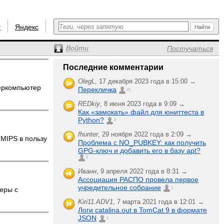
r
Яндекс
Войти
Постучаться
Последние комментарии
OlegL
,
17 декабря 2023 года в 15:00 →
еркомпьютер
Перекличка
21
REDkiy
,
8 июня 2023 года в 9:09 →
Как «замокать» файл для юниттеста в
Python?
2
fhunter
,
29 ноября 2022 года в 2:09 →
 MIPS в пользу
Проблема с NO_PUBKEY: как получить
GPG-ключ и добавить его в базу apt?
6
Иванн
,
9 апреля 2022 года в 8:31 →
Ассоциация РАСПО провела первое
учредительное собрание
еры с
1
Kiri11.ADV1
,
7 марта 2021 года в 12:01 →
Логи catalina.out в TomCat 9 в формате
JSON
1