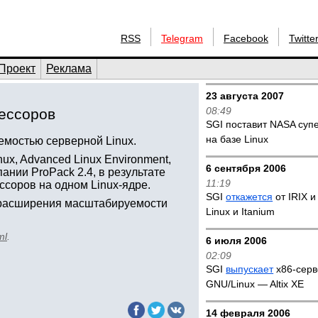
RSS
Telegram
Facebook
Twitte
Проект
Реклама
23 августа 2007
08:49
цессоров
SGI поставит NASA суп
на базе Linux
уемостью серверной Linux.
x, Advanced Linux Environment,
6 сентября 2006
нии ProPack 2.4, в результате
11:19
ссоров на одном Linux-ядре.
SGI
откажется
от IRIX и
 расширения масштабируемости
Linux и Itanium
ml
.
6 июля 2006
02:09
SGI
выпускает
x86-серв
GNU/Linux — Altix XE
14 февраля 2006