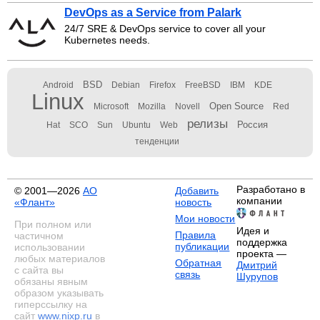
DevOps as a Service from Palark
24/7 SRE & DevOps service to cover all your
Kubernetes needs.
BSD
Android
Debian
Firefox
FreeBSD
IBM
KDE
Linux
Open Source
Microsoft
Mozilla
Novell
Red
релизы
Россия
Hat
SCO
Sun
Ubuntu
Web
тенденции
Разработано в
© 2001—2026
АО
Добавить
компании
«Флант»
новость
Мои новости
При полном или
Идея и
Правила
частичном
поддержка
публикации
использовании
проекта —
любых материалов
Обратная
Дмитрий
с сайта вы
связь
Шурупов
обязаны явным
образом указывать
гиперссылку на
сайт
www.nixp.ru
в