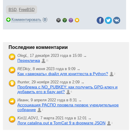
BSD
,
FreeBSD
(
)
Комментировать
0
Последние комментарии
OlegL
,
17 декабря 2023 года в 15:00 →
Перекличка
21
REDkiy
,
8 июня 2023 года в 9:09 →
Как «замокать» файл для юниттеста в Python?
2
fhunter
,
29 ноября 2022 года в 2:09 →
Проблема с NO_PUBKEY: как получить GPG-ключ и
добавить его в базу apt?
6
Иванн
,
9 апреля 2022 года в 8:31 →
Ассоциация РАСПО провела первое учредительное
собрание
1
Kiri11.ADV1
,
7 марта 2021 года в 12:01 →
Логи catalina.out в TomCat 9 в формате JSON
1