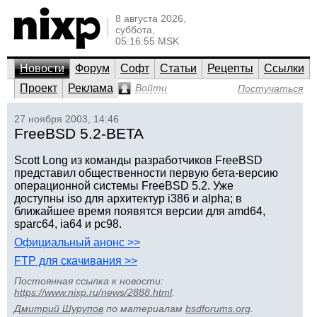
8 августа 2026,
суббота,
05:16:55 MSK
Новости
Форум
Софт
Статьи
Рецепты
Ссылки
Проект
Реклама
Войти
Постучаться
27 ноября 2003, 14:46
FreeBSD 5.2-BETA
Scott Long из команды разработчиков FreeBSD
представил общественности первую бета-версию
операционной системы FreeBSD 5.2. Уже
доступны iso для архитектур i386 и alpha; в
ближайшее время появятся версии для amd64,
sparc64, ia64 и pc98.
Официальный анонс >>
FTP для скачивания >>
Постоянная ссылка к новости:
https://www.nixp.ru/news/2888.html
.
Дмитрий Шурупов
по материалам
bsdforums.org
.