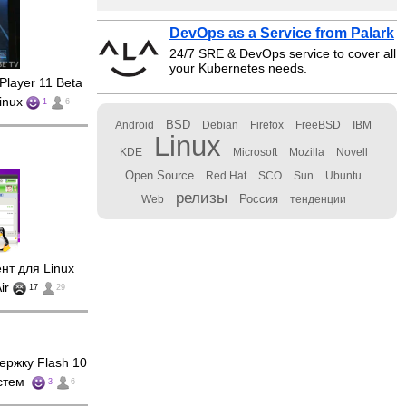
DevOps as a Service from Palark
24/7 SRE & DevOps service to cover all
your Kubernetes needs.
Player 11 Beta
Linux
1
6
BSD
Android
Debian
Firefox
FreeBSD
IBM
Linux
KDE
Microsoft
Mozilla
Novell
Open Source
Red Hat
SCO
Sun
Ubuntu
релизы
Россия
Web
тенденции
т для Linux
ir
17
29
ержку Flash 10
истем
3
6