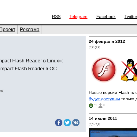
RSS
Telegram
Facebook
Twitte
Проект
Реклама
24 февраля 2012
13:23
ct Flash Reader в Linux»:
mpact Flash Reader в ОС
ml
.
Новые версии Flash-пле
будут доступны
только 
11
9
14 июля 2011
12:18