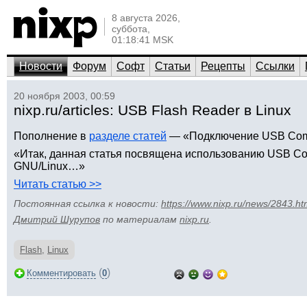
8 августа 2026,
суббота,
01:18:41 MSK
Новости
Форум
Софт
Статьи
Рецепты
Ссылки
20 ноября 2003, 00:59
nixp.ru/articles: USB Flash Reader в Linux
Пополнение в
разделе статей
— «Подключение USB Compa
«Итак, данная статья посвящена использованию USB Co
GNU/Linux…»
Читать статью >>
Постоянная ссылка к новости:
https://www.nixp.ru/news/2843.ht
Дмитрий Шурупов
по материалам
nixp.ru
.
Flash
,
Linux
(
)
Комментировать
0