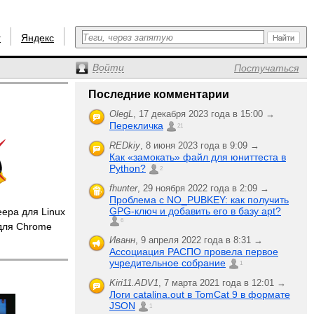
r
Яндекс
Войти
Постучаться
Последние комментарии
OlegL
,
17 декабря 2023 года в 15:00 →
Перекличка
21
REDkiy
,
8 июня 2023 года в 9:09 →
Как «замокать» файл для юниттеста в
Python?
2
fhunter
,
29 ноября 2022 года в 2:09 →
Проблема с NO_PUBKEY: как получить
GPG-ключ и добавить его в базу apt?
ера для Linux
6
для Chrome
Иванн
,
9 апреля 2022 года в 8:31 →
Ассоциация РАСПО провела первое
учредительное собрание
1
Kiri11.ADV1
,
7 марта 2021 года в 12:01 →
Логи catalina.out в TomCat 9 в формате
JSON
1