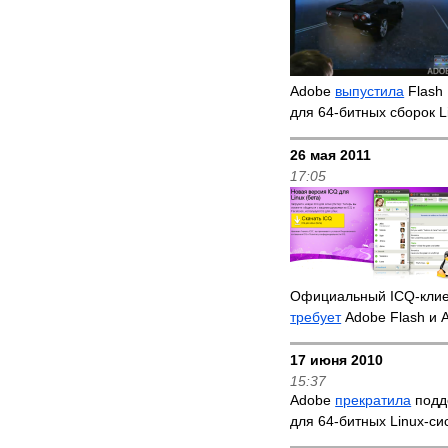
Adobe
выпустила
Flash 
для 64-битных сборок 
26 мая 2011
17:05
Официальный ICQ-клиен
требует
Adobe Flash и A
17 июня 2010
15:37
Adobe
прекратила
подд
для 64-битных Linux-с