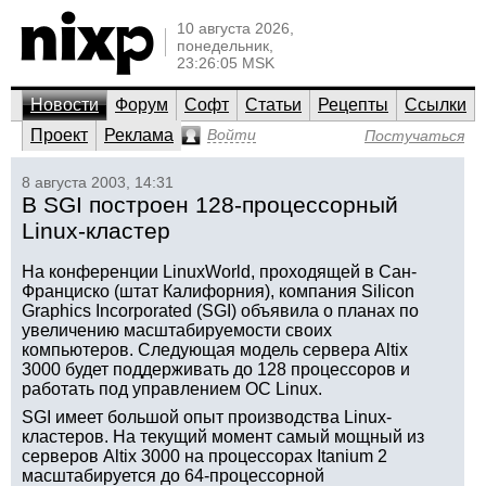
10 августа 2026,
понедельник,
23:26:05 MSK
Новости
Форум
Софт
Статьи
Рецепты
Ссылки
Проект
Реклама
Войти
Постучаться
8 августа 2003, 14:31
В SGI построен 128-процессорный
Linux-кластер
На конференции LinuxWorld, проходящей в Сан-
Франциско (штат Калифорния), компания Silicon
Graphics Incorporated (SGI) объявила о планах по
увеличению масштабируемости своих
компьютеров. Следующая модель сервера Altix
3000 будет поддерживать до 128 процессоров и
работать под управлением ОС Linux.
SGI имеет большой опыт производства Linux-
кластеров. На текущий момент самый мощный из
серверов Altix 3000 на процессорах Itanium 2
масштабируется до 64-процессорной