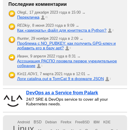
Последние комментарии
OlegL
,
17 декабря 2023 года в 15:00 →
Перекличка
21
REDkiy
,
8 июня 2023 года в 9:09 →
Как «замокать» файл для юниттеста в Python?
2
fhunter
,
29 ноября 2022 года в 2:09 →
Проблема с NO_PUBKEY: как получить GPG-ключ и
добавить его в базу apt?
6
Иванн
,
9 апреля 2022 года в 8:31 →
Ассоциация РАСПО провела первое учредительное
собрание
1
Kiri11.ADV1
,
7 марта 2021 года в 12:01 →
Логи catalina.out в TomCat 9 в формате JSON
1
DevOps as a Service from Palark
24/7 SRE & DevOps service to cover all your
Kubernetes needs.
BSD
Android
Debian
Firefox
FreeBSD
IBM
KDE
Linux