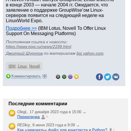
в конце 2003 — начале 2004 гг. Ожидается, что
заявление о поддержке GroupWise’ом Linux-
серверов появится на следующей неделе на
LinuxWorld Expo.
Подробнее >>
(IBM Lotus, Novell To Offer Linux
Support On Messaging Platforms)
Постоянная ссылка к новости:
https://www.nixp.ru/news/2199.html
.
Дмитрий Шурупов
по материалам
biz.yahoo.com
.
IBM
,
Linux
,
Novell
(
)
Комментировать
0
Последние комментарии
OlegL
,
17 декабря 2023 года в 15:00 →
Перекличка
21
REDkiy
,
8 июня 2023 года в 9:09 →
Как «замокать» файл для юниттеста в Python?
2