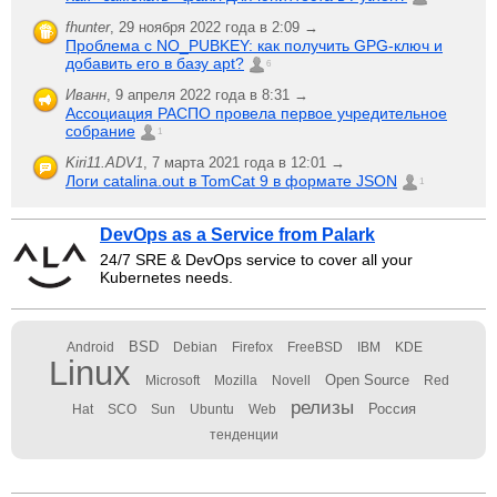
fhunter
,
29 ноября 2022 года в 2:09 →
Проблема с NO_PUBKEY: как получить GPG-ключ и
добавить его в базу apt?
6
Иванн
,
9 апреля 2022 года в 8:31 →
Ассоциация РАСПО провела первое учредительное
собрание
1
Kiri11.ADV1
,
7 марта 2021 года в 12:01 →
Логи catalina.out в TomCat 9 в формате JSON
1
DevOps as a Service from Palark
24/7 SRE & DevOps service to cover all your
Kubernetes needs.
BSD
Android
Debian
Firefox
FreeBSD
IBM
KDE
Linux
Open Source
Microsoft
Mozilla
Novell
Red
релизы
Россия
Hat
SCO
Sun
Ubuntu
Web
тенденции