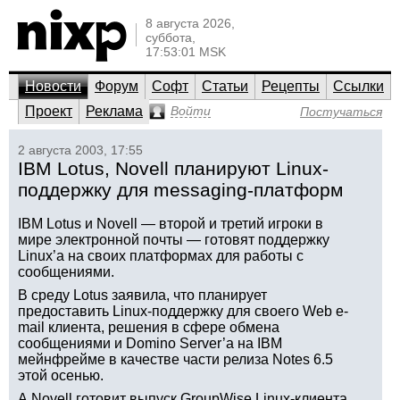
8 августа 2026,
суббота,
17:53:01 MSK
Новости
Форум
Софт
Статьи
Рецепты
Ссылки
Проект
Реклама
Войти
Постучаться
2 августа 2003, 17:55
IBM Lotus, Novell планируют Linux-
поддержку для messaging-платформ
IBM Lotus и Novell — второй и третий игроки в
мире электронной почты — готовят поддержку
Linux’а на своих платформах для работы с
сообщениями.
В среду Lotus заявила, что планирует
предоставить Linux-поддержку для своего Web e-
mail клиента, решения в сфере обмена
сообщениями и Domino Server’а на IBM
мейнфрейме в качестве части релиза Notes 6.5
этой осенью.
А Novell готовит выпуск GroupWise Linux-клиента