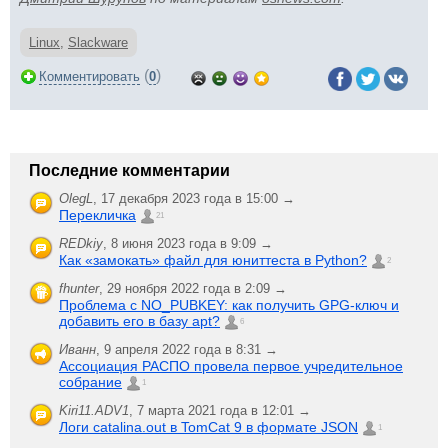
Linux
,
Slackware
(
)
Комментировать
0
Последние комментарии
OlegL
,
17 декабря 2023 года в 15:00 →
Перекличка
21
REDkiy
,
8 июня 2023 года в 9:09 →
Как «замокать» файл для юниттеста в Python?
2
fhunter
,
29 ноября 2022 года в 2:09 →
Проблема с NO_PUBKEY: как получить GPG-ключ и
добавить его в базу apt?
6
Иванн
,
9 апреля 2022 года в 8:31 →
Ассоциация РАСПО провела первое учредительное
собрание
1
Kiri11.ADV1
,
7 марта 2021 года в 12:01 →
Логи catalina.out в TomCat 9 в формате JSON
1