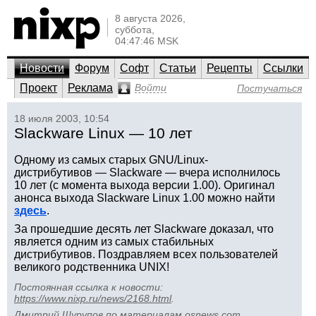
8 августа 2026,
суббота,
04:47:46 MSK
Новости
Форум
Софт
Статьи
Рецепты
Ссылки
Проект
Реклама
Войти
Постучаться
18 июля 2003, 10:54
Slackware Linux — 10 лет
Одному из самых старых GNU/Linux-
дистрибутивов — Slackware — вчера исполнилось
10 лет (с момента выхода версии 1.00). Оригинал
анонса выхода Slackware Linux 1.00 можно найти
здесь
.
За прошедшие десять лет Slackware доказал, что
является одним из самых стабильных
дистрибутивов. Поздравляем всех пользователей
великого родственника UNIX!
Постоянная ссылка к новости:
https://www.nixp.ru/news/2168.html
.
Дмитрий Шурупов
по материалам
osnews.com
.