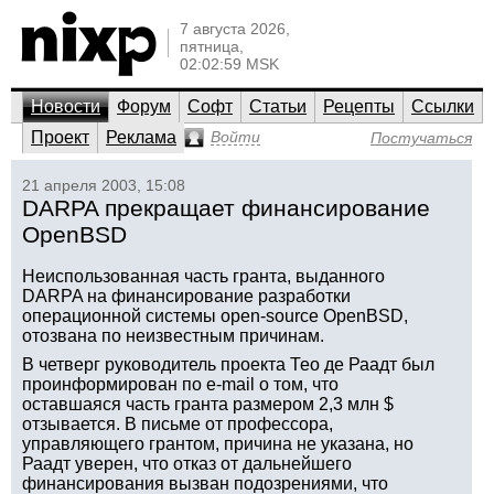
7 августа 2026,
пятница,
02:02:59 MSK
Новости
Форум
Софт
Статьи
Рецепты
Ссылки
Проект
Реклама
Войти
Постучаться
21 апреля 2003, 15:08
DARPA прекращает финансирование
OpenBSD
Неиспользованная часть гранта, выданного
DARPA на финансирование разработки
операционной системы open-source OpenBSD,
отозвана по неизвестным причинам.
В четверг руководитель проекта Тео де Раадт был
проинформирован по e-mail о том, что
оставшаяся часть гранта размером 2,3 млн $
отзывается. В письме от профессора,
управляющего грантом, причина не указана, но
Раадт уверен, что отказ от дальнейшего
финансирования вызван подозрениями, что