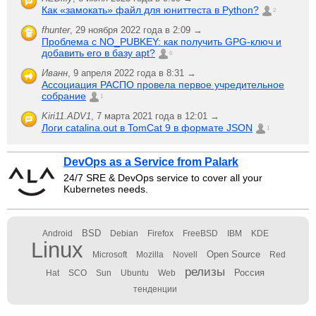
Как «замокать» файл для юниттеста в Python?
2
fhunter
,
29 ноября 2022 года в 2:09 →
Проблема с NO_PUBKEY: как получить GPG-ключ и
добавить его в базу apt?
6
Иванн
,
9 апреля 2022 года в 8:31 →
Ассоциация РАСПО провела первое учредительное
собрание
1
Kiri11.ADV1
,
7 марта 2021 года в 12:01 →
Логи catalina.out в TomCat 9 в формате JSON
1
DevOps as a Service from Palark
24/7 SRE & DevOps service to cover all your
Kubernetes needs.
BSD
Android
Debian
Firefox
FreeBSD
IBM
KDE
Linux
Open Source
Microsoft
Mozilla
Novell
Red
релизы
Россия
Hat
SCO
Sun
Ubuntu
Web
тенденции