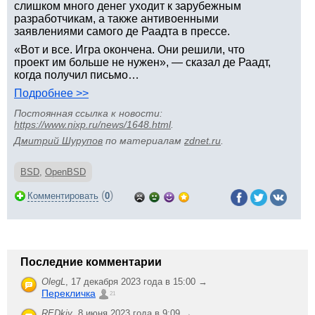
слишком много денег уходит к зарубежным
разработчикам, а также антивоенными
заявлениями самого де Раадта в прессе.
«Вот и все. Игра окончена. Они решили, что
проект им больше не нужен», — сказал де Раадт,
когда получил письмо…
Подробнее >>
Постоянная ссылка к новости:
https://www.nixp.ru/news/1648.html
.
Дмитрий Шурупов
по материалам
zdnet.ru
.
BSD
,
OpenBSD
(
)
Комментировать
0
Последние комментарии
OlegL
,
17 декабря 2023 года в 15:00 →
Перекличка
21
REDkiy
,
8 июня 2023 года в 9:09 →