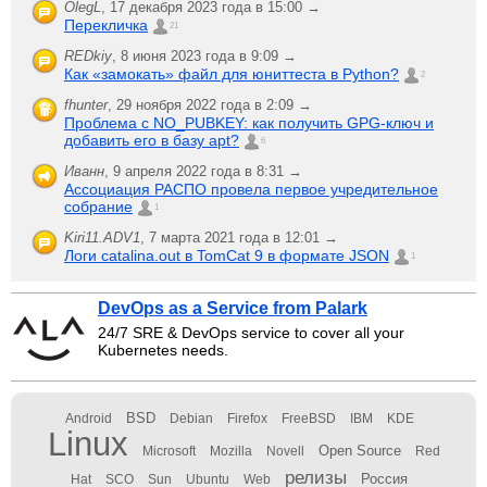
OlegL
,
17 декабря 2023 года в 15:00 →
Перекличка
21
REDkiy
,
8 июня 2023 года в 9:09 →
Как «замокать» файл для юниттеста в Python?
2
fhunter
,
29 ноября 2022 года в 2:09 →
Проблема с NO_PUBKEY: как получить GPG-ключ и
добавить его в базу apt?
6
Иванн
,
9 апреля 2022 года в 8:31 →
Ассоциация РАСПО провела первое учредительное
собрание
1
Kiri11.ADV1
,
7 марта 2021 года в 12:01 →
Логи catalina.out в TomCat 9 в формате JSON
1
DevOps as a Service from Palark
24/7 SRE & DevOps service to cover all your
Kubernetes needs.
BSD
Android
Debian
Firefox
FreeBSD
IBM
KDE
Linux
Open Source
Microsoft
Mozilla
Novell
Red
релизы
Россия
Hat
SCO
Sun
Ubuntu
Web