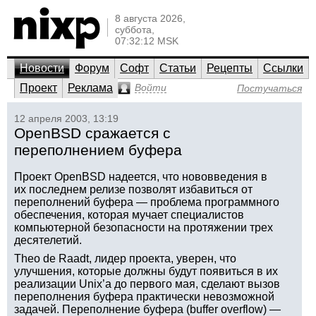
8 августа 2026,
суббота,
07:32:12 MSK
Новости
Форум
Софт
Статьи
Рецепты
Ссылки
Проект
Реклама
Войти
Постучаться
12 апреля 2003, 13:19
OpenBSD сражается с
переполнением буфера
Проект OpenBSD надеется, что нововведения в
их последнем релизе позволят избавиться от
переполнений буфера — проблема программного
обеспечения, которая мучает специалистов
компьютерной безопасности на протяжении трех
десятелетий.
Theo de Raadt, лидер проекта, уверен, что
улучшения, которые должны будут появиться в их
реализации Unix’а до первого мая, сделают вызов
переполнения буфера практически невозможной
задачей. Переполнение буфера (buffer overflow) —