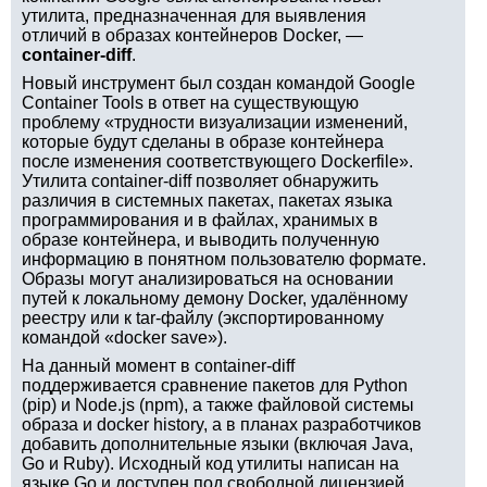
утилита, предназначенная для выявления
отличий в образах контейнеров Docker, —
container-diff
.
Новый инструмент был создан командой Google
Container Tools в ответ на существующую
проблему «трудности визуализации изменений,
которые будут сделаны в образе контейнера
после изменения соответствующего Dockerfile».
Утилита container-diff позволяет обнаружить
различия в системных пакетах, пакетах языка
программирования и в файлах, хранимых в
образе контейнера, и выводить полученную
информацию в понятном пользователю формате.
Образы могут анализироваться на основании
путей к локальному демону Docker, удалённому
реестру или к tar-файлу (экспортированному
командой «docker save»).
На данный момент в container-diff
поддерживается сравнение пакетов для Python
(pip) и Node.js (npm), а также файловой системы
образа и docker history, а в планах разработчиков
добавить дополнительные языки (включая Java,
Go и Ruby). Исходный код утилиты написан на
языке Go и доступен под свободной лицензией