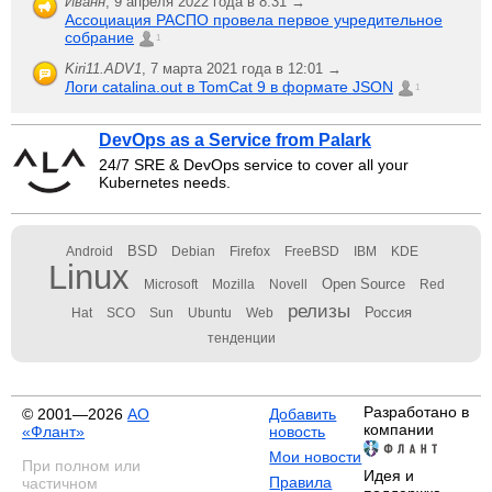
Иванн
,
9 апреля 2022 года в 8:31 →
Ассоциация РАСПО провела первое учредительное
собрание
1
Kiri11.ADV1
,
7 марта 2021 года в 12:01 →
Логи catalina.out в TomCat 9 в формате JSON
1
DevOps as a Service from Palark
24/7 SRE & DevOps service to cover all your
Kubernetes needs.
BSD
Android
Debian
Firefox
FreeBSD
IBM
KDE
Linux
Open Source
Microsoft
Mozilla
Novell
Red
релизы
Россия
Hat
SCO
Sun
Ubuntu
Web
тенденции
Разработано в
© 2001—2026
АО
Добавить
компании
«Флант»
новость
Мои новости
При полном или
Идея и
Правила
частичном