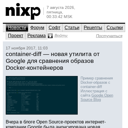
7 августа 2026,
пятница,
00:33:42 MSK
Новости
Форум
Софт
Статьи
Рецепты
Ссылки
Проект
Реклама
Войти
Постучаться
17 ноября 2017, 11:03
container-diff — новая утилита от
Google для сравнения образов
Docker-контейнеров
Пример сравнения
Docker-образов с
container-diff
Иллюстрация с
сайта
Google Open
Source Blog
Вчера в блоге Open Source-проектов интернет-
компании Google была анонсирована новая