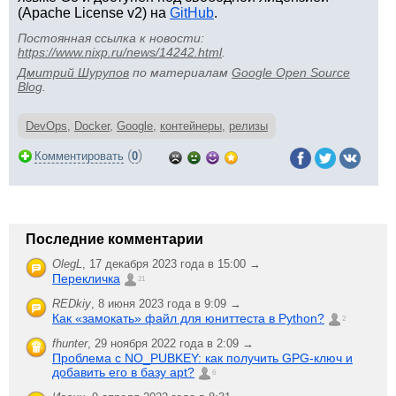
(Apache License v2) на
GitHub
.
Постоянная ссылка к новости:
https://www.nixp.ru/news/14242.html
.
Дмитрий Шурупов
по материалам
Google Open Source
Blog
.
DevOps
,
Docker
,
Google
,
контейнеры
,
релизы
(
)
Комментировать
0
Последние комментарии
OlegL
,
17 декабря 2023 года в 15:00 →
Перекличка
21
REDkiy
,
8 июня 2023 года в 9:09 →
Как «замокать» файл для юниттеста в Python?
2
fhunter
,
29 ноября 2022 года в 2:09 →
Проблема с NO_PUBKEY: как получить GPG-ключ и
добавить его в базу apt?
6