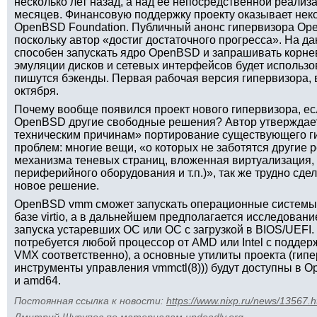
несколько лет назад, а над её непосредственной реализ
месяцев. Финансовую поддержку проекту оказывает нек
OpenBSD Foundation. Публичный анонс гипервизора Ope
поскольку автор «достиг достаточного прогресса». На д
способен запускать ядро OpenBSD и запрашивать корне
эмуляции дисков и сетевых интерфейсов будет использова
пишутся бэкенды. Первая рабочая версия гипервизора, 
октября.
Почему вообще появился проект нового гипервизора, ес
OpenBSD другие свободные решения? Автор утверждает
техническим причинам» портирование существующего г
проблем: многие вещи, «о которых не заботятся другие 
механизма теневых страниц, вложенная виртуализация,
периферийного оборудования и т.п.)», так же трудно сдел
новое решение.
OpenBSD vmm сможет запускать операционные системы,
базе virtio, а в дальнейшем предполагается исследова
запуска устаревших ОС или ОС с загрузкой в BIOS/UEFI
потребуется любой процессор от AMD или Intel с подде
VMX соответственно), а основные утилиты проекта (гипе
инструменты управления vmmctl(8))) будут доступны в O
и amd64.
Постоянная ссылка к новости:
https://www.nixp.ru/news/13567.h