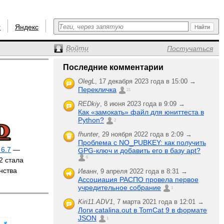
r
Яндекс
Войти
Постучаться
Последние комментарии
OlegL
,
17 декабря 2023 года в 15:00 →
Перекличка
21
REDkiy
,
8 июня 2023 года в 9:09 →
Как «замокать» файл для юниттеста в
Python?
2
fhunter
,
29 ноября 2022 года в 2:09 →
Проблема с NO_PUBKEY: как получить
6.7
—
GPG-ключ и добавить его в базу apt?
6
2 стала
нства
Иванн
,
9 апреля 2022 года в 8:31 →
Ассоциация РАСПО провела первое
учредительное собрание
1
Kiri11.ADV1
,
7 марта 2021 года в 12:01 →
Логи catalina.out в TomCat 9 в формате
JSON
1