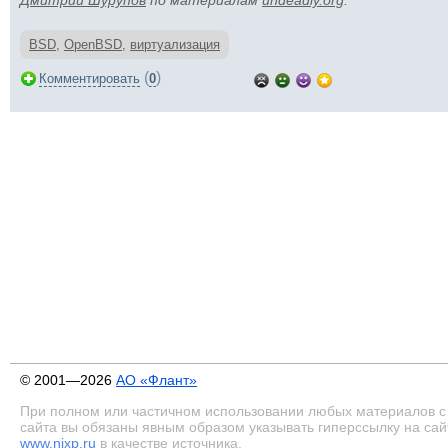
Дмитрий Шурупов
по материалам
undeadly.org
.
BSD
,
OpenBSD
,
виртуализация
(
)
Комментировать
0
© 2001—2026
АО «Флант»
При полном или частичном использовании любых материалов с
сайта вы обязаны явным образом указывать гиперссылку на сай
www.nixp.ru
в качестве источника.