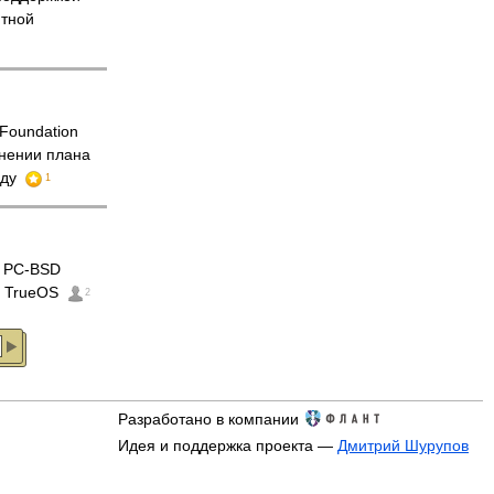
итной
Foundation
нении плана
оду
1
 PC-BSD
 TrueOS
2
Разработано в компании
Идея и поддержка проекта —
Дмитрий Шурупов