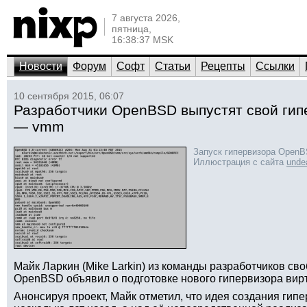
7 августа 2026,
пятница,
16:38:37 MSK
Новости
Форум
Софт
Статьи
Рецепты
Ссылки
10 сентября 2015, 06:07
Разработчики OpenBSD выпустят свой гип
— vmm
Запуск гипервизора Open
Иллюстрация с сайта
unde
Майк Ларкин (Mike Larkin) из команды разработчиков с
OpenBSD объявил о подготовке нового гипервизора вир
Анонсируя проект, Майк отметил, что идея создания гип