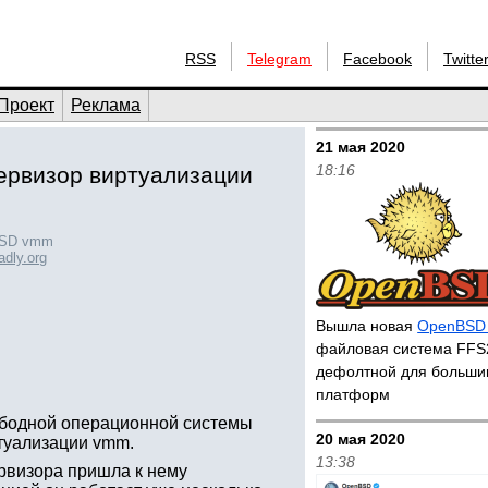
RSS
Telegram
Facebook
Twitte
Проект
Реклама
21 мая 2020
18:16
ервизор виртуализации
BSD vmm
adly.org
Вышла новая
OpenBSD 
файловая система FFS
дефолтной для больши
платформ
вободной операционной системы
20 мая 2020
туализации vmm.
13:38
ервизора пришла к нему