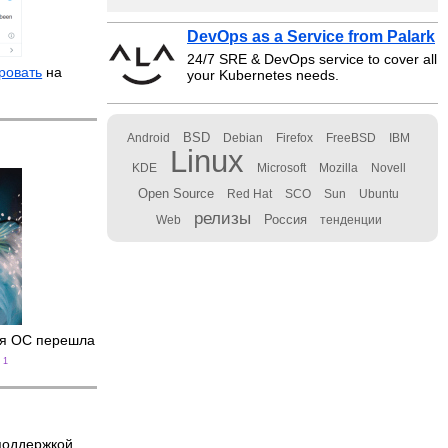
DevOps as a Service from Palark
24/7 SRE & DevOps service to cover all
ровать
на
your Kubernetes needs.
BSD
Android
Debian
Firefox
FreeBSD
IBM
Linux
KDE
Microsoft
Mozilla
Novell
Open Source
Red Hat
SCO
Sun
Ubuntu
релизы
Россия
Web
тенденции
ая ОС перешла
1
поддержкой