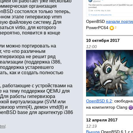
ацией он работает уже несколько
оммерческая организация
nBSD состоялся только теперь,
анном этапе гипервизор vmm
OpenBSD
начали порти
вую файловую систему. Для
ться virtio, для которого
PowerPC64
2
вероятно, появится в конце
10 октября 2017
ли можно портировать на
12:00
, что «по различным
ипервизора не решит ряд
реализации (поддержка i386,
 поддержка устаревшего
ать, как и создать полностью
 работающие с устройствами на
ние на тему поддержки QEMU для
. Для работы гипервизора
OpenBSD 6.2
: свободн
ржкой виртуализации (SVM или
рвизор vmm(4), демон vmd(8) и
на компилятор Clang
penBSD base для архитектур i386
12 апреля 2017
tml
.
12:19
Вышла
OpenBSD 6.1 с 