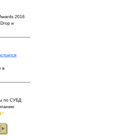
 Awards 2016
Drop и
остоится
 в
ты по СУБД
мпанию
3