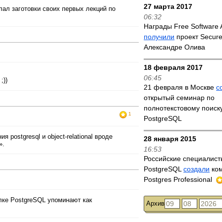
27 марта 2017
лал заготовки своих первых лекций по
06:32
Награды Free Software
получили
проект Secure
Александре Олива
18 февраля 2017
06:45
;))
21 февраля в Москве
с
открытый семинар по
полнотекстовому поиску
1
PostgreSQL
 postgresql и object-relational вроде
28 января 2015
».
16:53
Российские специалис
PostgreSQL
создали
ко
Postgres Professional
лке PostgreSQL упоминают как
Архив