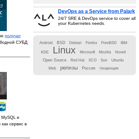
DevOps as a Service from Palark
24/7 SRE & DevOps service to cover all
your Kubernetes needs.
вые
получат
ободной СУБД
BSD
Android
Debian
Firefox
FreeBSD
IBM
Linux
KDE
Microsoft
Mozilla
Novell
Open Source
Red Hat
SCO
Sun
Ubuntu
релизы
Россия
Web
тенденции
 MySQL и
 как сервис в