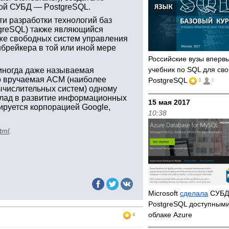
ной СУБД — PostgreSQL.
и разработки технологий баз
tgreSQL) также являющийся
также свободных систем управления
нбрейкера в той или иной мере
Российские вузы впер
учебник по SQL для св
иногда даже называемая
но вручаемая ACM (наиболее
PostgreSQL
3
3
ычислительных систем) одному
лад в развитие информационных
15 мая 2017
ируется корпорацией Google,
10:38
tml
.
Microsoft
сделала
СУБД
PostgreSQL доступными
облаке Azure
4