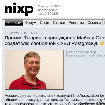
9 августа 2026,
воскресенье,
12:10:12 MSK
Новости
Форум
Софт
Статьи
Рецепты
Ссылки
26 марта 2015, 14:14
Премия Тьюринга присуждена Майклу Ст
создателю свободной СУБД PostgreSQL
Майкл Стоунбрейкер
Иллюстрация с сайта
En.W
Ассоциация вычислительной техники (The Association for
объявила о присуждении премии Тьюринга профессору 
технологического института Майклу Стоунбрейкеру (Micha