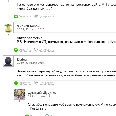
1
На основе его материалов где-то на просторах сайта MIT я де
курсу баз данных… :-)
Ответить
Цитировать
Филипп Корвин
20:22, 27 марта 2015
2
Автор заслужил!
P.S. Нобелем в ИТ, помнится, называли и millennium tech prize 
Ответить
Цитировать
Diafour
11:59, 30 марта 2015
3
Замечания к первому абзацу: в тексте по ссылке нет упоминания
как «объектно-реляционная», а не «объектно-ориентированная
Ответить
Цитировать
Дмитрий Шурупов
14:25, 31 марта 2015
4
Спасибо, поправил «объектно-реляционную». А по ссы
«Postgres».