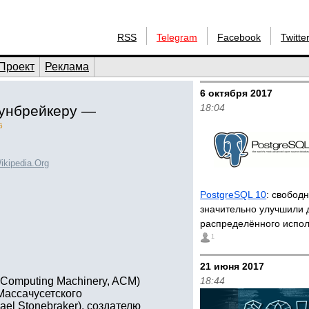
RSS
Telegram
Facebook
Twitte
Проект
Реклама
6 октября 2017
18:04
оунбрейкеру —
6
ikipedia.Org
PostgreSQL 10
: свобод
значительно улучшили 
распределённого испо
1
21 июня 2017
 Computing Machinery, ACM)
18:44
Массачусетского
el Stonebraker), создателю