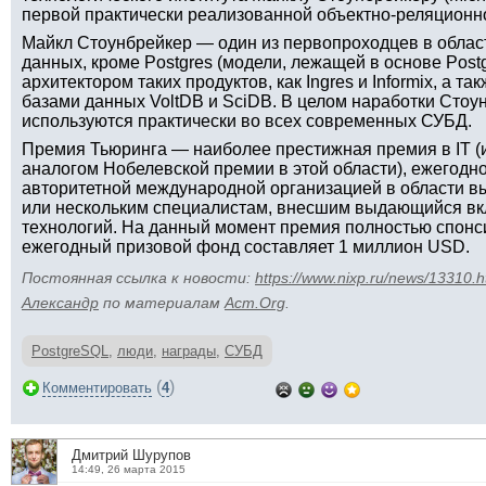
первой практически реализованной объектно-реляцион
Майкл Стоунбрейкер — один из первопроходцев в област
данных, кроме Postgres (модели, лежащей в основе Pos
архитектором таких продуктов, как Ingres и Informix, а 
базами данных VoltDB и SciDB. В целом наработки Стоу
используются практически во всех современных СУБД.
Премия Тьюринга — наиболее престижная премия в IT (
аналогом Нобелевской премии в этой области), ежегод
авторитетной международной организацией в области в
или нескольким специалистам, внесшим выдающийся вк
технологий. На данный момент премия полностью спонс
ежегодный призовой фонд составляет 1 миллион USD.
Постоянная ссылка к новости:
https://www.nixp.ru/news/13310.h
Aлександр
по материалам
Acm.Org
.
PostgreSQL
,
люди
,
награды
,
СУБД
(
)
Комментировать
4
Дмитрий Шурупов
14:49, 26 марта 2015