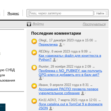
r
Яндекс
Войти
Постучаться
Последние комментарии
OlegL
,
17 декабря 2023 года в 15:00 →
Перекличка
21
REDkiy
,
8 июня 2023 года в 9:09 →
Как «замокать» файл для юниттеста в
Python?
2
fhunter
,
29 ноября 2022 года в 2:09 →
ную СУБД
Проблема с NO_PUBKEY: как получить
GPG-ключ и добавить его в базу apt?
для
6
льзования
Иванн
,
9 апреля 2022 года в 8:31 →
Ассоциация РАСПО провела первое
учредительное собрание
1
Kiri11.ADV1
,
7 марта 2021 года в 12:01 →
Логи catalina.out в TomCat 9 в формате
JSON
1