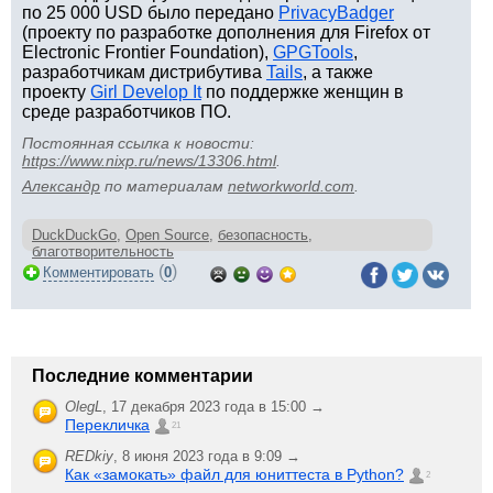
по 25 000 USD было передано
PrivacyBadger
(проекту по разработке дополнения для Firefox от
Electronic Frontier Foundation),
GPGTools
,
разработчикам дистрибутива
Tails
, а также
проекту
Girl Develop It
по поддержке женщин в
среде разработчиков ПО.
Постоянная ссылка к новости:
https://www.nixp.ru/news/13306.html
.
Aлександр
по материалам
networkworld.com
.
DuckDuckGo
,
Open Source
,
безопасность
,
благотворительность
(
)
Комментировать
0
Последние комментарии
OlegL
,
17 декабря 2023 года в 15:00 →
Перекличка
21
REDkiy
,
8 июня 2023 года в 9:09 →
Как «замокать» файл для юниттеста в Python?
2