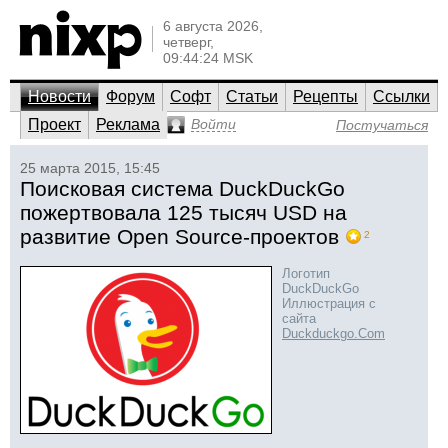
6 августа 2026,
четверг,
09:44:24 MSK
Новости
Форум
Софт
Статьи
Рецепты
Ссылки
Проект
Реклама
Войти
Постучаться
25 марта 2015, 15:45
Поисковая система DuckDuckGo
пожертвовала 125 тысяч USD на
развитие Open Source-проектов
2
Логотип
DuckDuckGo
Иллюстрация с
сайта
Duckduckgo.Com