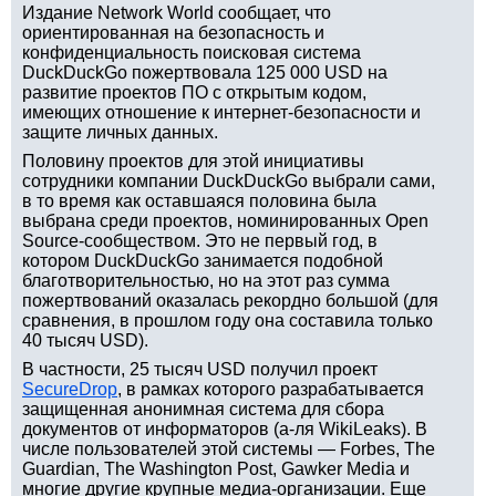
Издание Network World сообщает, что
ориентированная на безопасность и
конфиденциальность поисковая система
DuckDuckGo пожертвовала 125 000 USD на
развитие проектов ПО с открытым кодом,
имеющих отношение к интернет-безопасности и
защите личных данных.
Половину проектов для этой инициативы
сотрудники компании DuckDuckGo выбрали сами,
в то время как оставшаяся половина была
выбрана среди проектов, номинированных Open
Source-сообществом. Это не первый год, в
котором DuckDuckGo занимается подобной
благотворительностью, но на этот раз сумма
пожертвований оказалась рекордно большой (для
сравнения, в прошлом году она составила только
40 тысяч USD).
В частности, 25 тысяч USD получил проект
SecureDrop
, в рамках которого разрабатывается
защищенная анонимная система для сбора
документов от информаторов (а-ля WikiLeaks). В
числе пользователей этой системы — Forbes, The
Guardian, The Washington Post, Gawker Media и
многие другие крупные медиа-организации. Еще