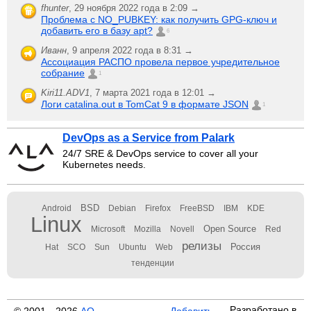
fhunter
,
29 ноября 2022 года в 2:09 →
Проблема с NO_PUBKEY: как получить GPG-ключ и
добавить его в базу apt?
6
Иванн
,
9 апреля 2022 года в 8:31 →
Ассоциация РАСПО провела первое учредительное
собрание
1
Kiri11.ADV1
,
7 марта 2021 года в 12:01 →
Логи catalina.out в TomCat 9 в формате JSON
1
DevOps as a Service from Palark
24/7 SRE & DevOps service to cover all your
Kubernetes needs.
BSD
Android
Debian
Firefox
FreeBSD
IBM
KDE
Linux
Open Source
Microsoft
Mozilla
Novell
Red
релизы
Россия
Hat
SCO
Sun
Ubuntu
Web
тенденции
Разработано в