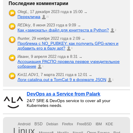
Последние комментарии
OlegL
,
17 декабря 2023 года в 15:00 →
Перекличка
21
REDkiy
,
8 июня 2023 года в 9:09 →
Как «замокать» файл для юниттеста в Python?
2
fhunter
,
29 ноября 2022 года в 2:09 →
Проблема с NO_PUBKEY: как получить GPG-ключ и
добавить его в базу apt?
6
Иванн
,
9 апреля 2022 года в 8:31 →
Ассоциация РАСПО провела первое учредительное
собрание
1
Kiri11.ADV1
,
7 марта 2021 года в 12:01 →
Логи catalina.out в TomCat 9 в формате JSON
1
DevOps as a Service from Palark
24/7 SRE & DevOps service to cover all your
Kubernetes needs.
BSD
Android
Debian
Firefox
FreeBSD
IBM
KDE
Linux
Open Source