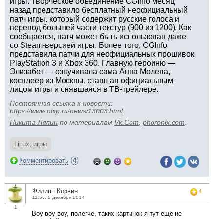
игры. Творческое объединение CGInfo месяц
назад представило бесплатный неофициальный
патч игры, который содержит русские голоса и
перевод большей части текстур (900 из 1200). Как
сообщается, патч может быть использован даже
со Steam-версией игры. Более того, CGInfo
представила патчи для неофициальных прошивок
PlayStation 3 и Xbox 360. Главную героиню —
Элизабет — озвучивала сама Анна Молева,
косплеер из Москвы, ставшая официальным
лицом игры и снявшаяся в ТВ-трейлере.
Постоянная ссылка к новости:
https://www.nixp.ru/news/13003.html
.
Никита Лялин
по материалам
Vk.Com
,
phoronix.com
.
Linux
,
игры
(
)
Комментировать
4
Филипп Корвин
4
11:56, 8 декабря 2014
1
Воу-воу-воу, полегче, таких картинок я тут еще не