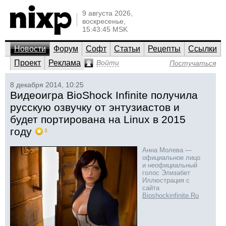
9 августа 2026,
воскресенье,
15:43:45 MSK
Новости
Форум
Софт
Статьи
Рецепты
Ссылки
Проект
Реклама
Войти
Постучаться
8 декабря 2014, 10:25
Видеоигра BioShock Infinite получила
русскую озвучку от энтузиастов и
будет портирована на Linux в 2015
году
3
Анна Молева —
официальное лицо
и неофициальный
голос Элизабет
Иллюстрация с
сайта
Bioshockinfinite.Ru