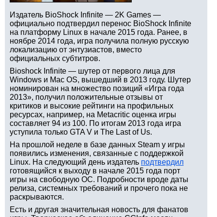
Издатель BioShock Infinite — 2K Games —
официально подтвердил перенос BioShock Infinite
на платформу Linux в начале 2015 года. Ранее, в
ноябре 2014 года, игра получила полную русскую
локализацию от энтузиастов, вместо
официальных субтитров.
Bioshock Infinite — шутер от первого лица для
Windows и Mac OS, вышедший в 2013 году. Шутер
номинирован на множество позиций «Игра года
2013», получил положительные отзывы от
критиков и высокие рейтинги на профильных
ресурсах, например, на Metacritic оценка игры
составляет 94 из 100. По итогам 2013 года игра
уступила только GTA V и The Last of Us.
На прошлой неделе в базе данных Steam у игры
появились изменения, связанные с поддержкой
Linux. На следующий день издатель
подтвердил
готовящийся к выходу в начале 2015 года порт
игры на свободную ОС. Подробности вроде даты
релиза, системных требований и прочего пока не
раскрываются.
Есть и другая значительная новость для фанатов