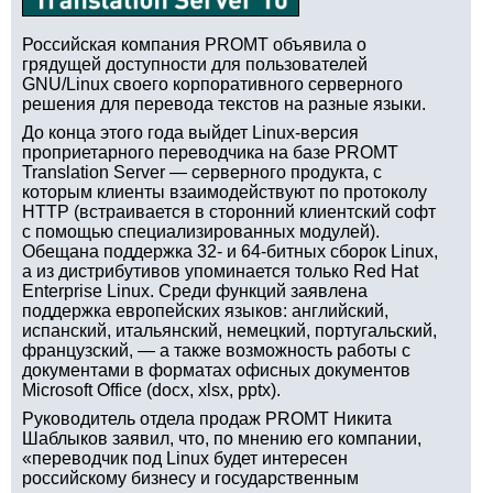
Российская компания PROMT объявила о
грядущей доступности для пользователей
GNU/Linux своего корпоративного серверного
решения для перевода текстов на разные языки.
До конца этого года выйдет Linux-версия
проприетарного переводчика на базе PROMT
Translation Server — серверного продукта, с
которым клиенты взаимодействуют по протоколу
HTTP (встраивается в сторонний клиентский софт
с помощью специализированных модулей).
Обещана поддержка 32- и 64-битных сборок Linux,
а из дистрибутивов упоминается только Red Hat
Enterprise Linux. Среди функций заявлена
поддержка европейских языков: английский,
испанский, итальянский, немецкий, португальский,
французский, — а также возможность работы с
документами в форматах офисных документов
Microsoft Office (docx, xlsx, pptx).
Руководитель отдела продаж PROMT Никита
Шаблыков заявил, что, по мнению его компании,
«переводчик под Linux будет интересен
российскому бизнесу и государственным