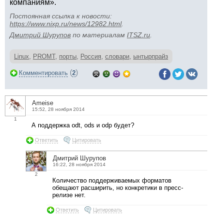
компаниям».
Постоянная ссылка к новости:
https://www.nixp.ru/news/12982.html
.
Дмитрий Шурупов
по материалам
ITSZ.ru
.
Linux
,
PROMT
,
порты
,
Россия
,
словари
,
ынтырпрайз
(
)
Комментировать
2
Ameise
15:52, 28 ноября 2014
1
А поддержка odt, ods и odp будет?
Ответить
Цитировать
Дмитрий Шурупов
16:22, 28 ноября 2014
2
Количество поддерживаемых форматов
обещают расширить, но конкретики в пресс-
релизе нет.
Ответить
Цитировать