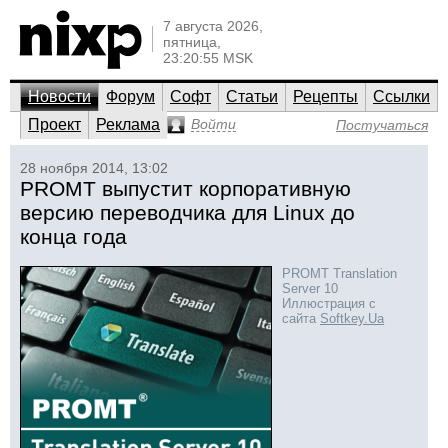
7 августа 2026,
пятница,
23:20:55 MSK
Новости
Форум
Софт
Статьи
Рецепты
Ссылки
Проект
Реклама
Войти
Постучаться
28 ноября 2014, 13:02
PROMT выпустит корпоративную
версию переводчика для Linux до
конца года
PROMT Translation
Server 10
Иллюстрация с
сайта
Softkey.Ua