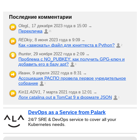
Последние комментарии
OlegL
,
17 декабря 2023 года в 15:00 →
Перекличка
21
REDkiy
,
8 июня 2023 года в 9:09 →
Как «замокать» файл для юниттеста в Python?
2
fhunter
,
29 ноября 2022 года в 2:09 →
Проблема с NO_PUBKEY: как получить GPG-ключ и
добавить его в базу apt?
6
Иванн
,
9 апреля 2022 года в 8:31 →
Ассоциация РАСПО провела первое учредительное
собрание
1
Kiri11.ADV1
,
7 марта 2021 года в 12:01 →
Логи catalina.out в TomCat 9 в формате JSON
1
DevOps as a Service from Palark
24/7 SRE & DevOps service to cover all your
Kubernetes needs.