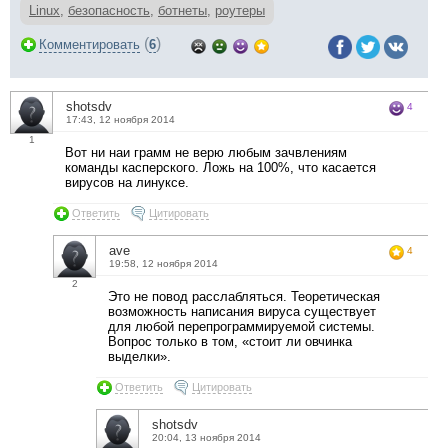
Linux
,
безопасность
,
ботнеты
,
роутеры
(
)
Комментировать
6
shotsdv
4
17:43, 12 ноября 2014
1
Вот ни наи грамм не верю любым зачвлениям
команды касперского. Ложь на 100%, что касается
вирусов на линуксе.
Ответить
Цитировать
ave
4
19:58, 12 ноября 2014
2
Это не повод расслабляться. Теоретическая
возможность написания вируса существует
для любой перепрограммируемой системы.
Вопрос только в том, «стоит ли овчинка
выделки».
Ответить
Цитировать
shotsdv
20:04, 13 ноября 2014