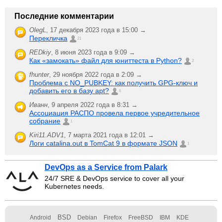
Последние комментарии
OlegL
,
17 декабря 2023 года в 15:00 →
Перекличка
21
REDkiy
,
8 июня 2023 года в 9:09 →
Как «замокать» файл для юниттеста в Python?
2
fhunter
,
29 ноября 2022 года в 2:09 →
Проблема с NO_PUBKEY: как получить GPG-ключ и
добавить его в базу apt?
6
Иванн
,
9 апреля 2022 года в 8:31 →
Ассоциация РАСПО провела первое учредительное
собрание
1
Kiri11.ADV1
,
7 марта 2021 года в 12:01 →
Логи catalina.out в TomCat 9 в формате JSON
1
DevOps as a Service from Palark
24/7 SRE & DevOps service to cover all your
Kubernetes needs.
BSD
Android
Debian
Firefox
FreeBSD
IBM
KDE