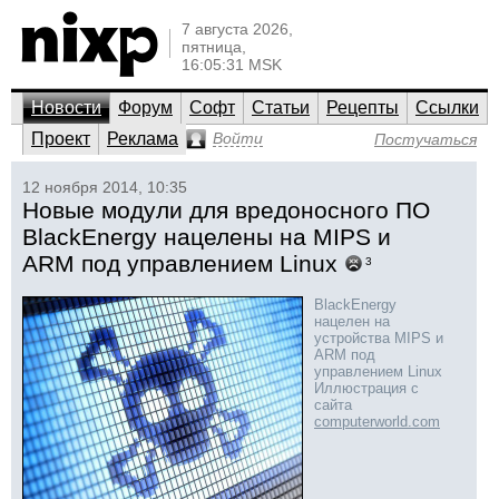
7 августа 2026,
пятница,
16:05:31 MSK
Новости
Форум
Софт
Статьи
Рецепты
Ссылки
Проект
Реклама
Войти
Постучаться
12 ноября 2014, 10:35
Новые модули для вредоносного ПО
BlackEnergy нацелены на MIPS и
ARM под управлением Linux
3
BlackEnergy
нацелен на
устройства MIPS и
ARM под
управлением Linux
Иллюстрация с
сайта
computerworld.com