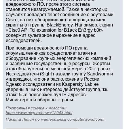
вредоносного ПО, после этого система
становится незагружаемой. Также в некоторых
случаях пропадает telnet-соединение с роутерами
Cisco, на них обнаруживаются «прощальные»
скрипты от группы BlackEnergy. Например, скрипт
«Cisc0 API Tcl extension for B1ack En3rgy b0t»
содержит вульгарное выражение в адрес
исследователей.
При помощи вредоносного ПО группа
злоумышленников осуществляет атаки на
оборудование крупных энергетических компаний
и различные государственные ресурсы. Жертвы
атак обнаружены по меньшей мере в 20 странах.
Исследователи iSight назвали группу Sandworm и
утверждают, что она расположена в России.
Однако исследователи из Kaspersky Lab не
уверены в чьих интересах действует группа, т.к.
атаке был подвержен пул IP-адресов
Министерства обороны страны.
Постоянная ссылка к новости:
https://www.nixp.ru/news/12943.html
.
Никита Лялин
по материалам
computerworld.com
.