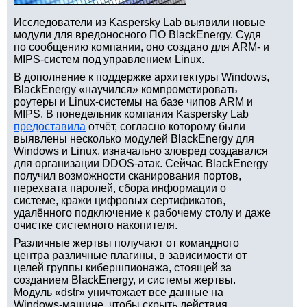
Исследователи из Kaspersky Lab выявили новые
модули для вредоносного ПО BlackEnergy. Судя
по сообщению компании, оно создано для ARM- и
MIPS-систем под управлением Linux.
В дополнение к поддержке архитектуры Windows,
BlackEnergy «научился» компрометировать
роутеры и Linux-системы на базе чипов ARM и
MIPS. В понедельник компания Kaspersky Lab
предоставила
отчёт, согласно которому были
выявлены несколько модулей BlackEnergy для
Windows и Linux, изначально зловред создавался
для организации DDOS-атак. Сейчас BlackEnergy
получил возможности сканирования портов,
перехвата паролей, сбора информации о
системе, кражи цифровых сертификатов,
удалённого подключение к рабочему столу и даже
очистке системного накопителя.
Различные жертвы получают от командного
центра различные плагины, в зависимости от
целей группы кибершпионажа, стоящей за
созданием BlackEnergy, и системы жертвы.
Модуль «dstr» уничтожает все данные на
Windows-машине, чтобы скрыть действия