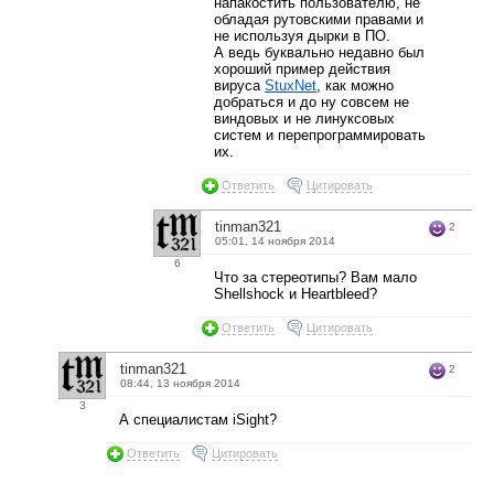
напакостить пользователю, не
обладая рутовскими правами и
не используя дырки в ПО.
А ведь буквально недавно был
хороший пример действия
вируса
StuxNet
, как можно
добраться и до ну совсем не
виндовых и не линуксовых
систем и перепрограммировать
их.
Ответить
Цитировать
tinman321
2
05:01, 14 ноября 2014
6
Что за стереотипы? Вам мало
Shellshock и Heartbleed?
Ответить
Цитировать
tinman321
2
08:44, 13 ноября 2014
3
А специалистам iSight?
Ответить
Цитировать