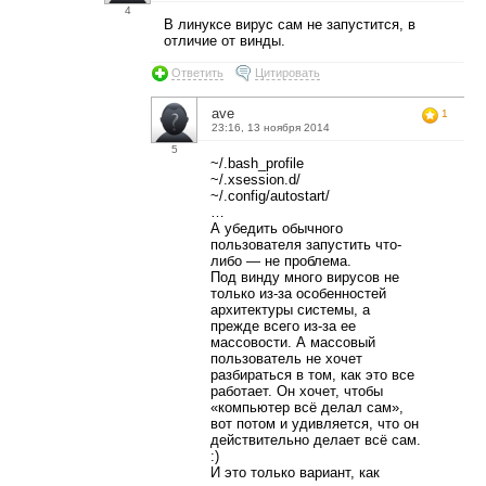
4
В линуксе вирус сам не запустится, в
отличие от винды.
Ответить
Цитировать
ave
1
23:16, 13 ноября 2014
5
~/.bash_profile
~/.xsession.d/
~/.config/autostart/
…
А убедить обычного
пользователя запустить что-
либо — не проблема.
Под винду много вирусов не
только из-за особенностей
архитектуры системы, а
прежде всего из-за ее
массовости. А массовый
пользователь не хочет
разбираться в том, как это все
работает. Он хочет, чтобы
«компьютер всё делал сам»,
вот потом и удивляется, что он
действительно делает всё сам.
:)
И это только вариант, как