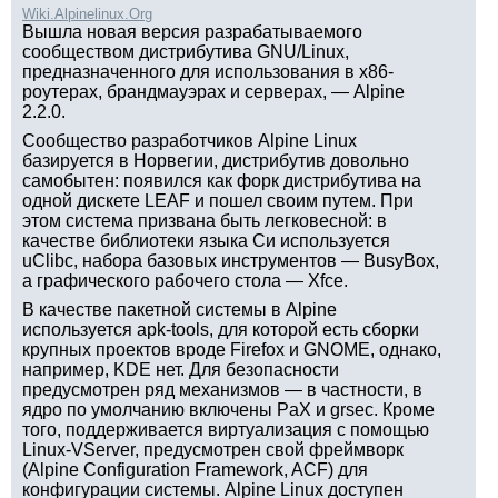
Wiki.Alpinelinux.Org
Вышла новая версия разрабатываемого
сообществом дистрибутива GNU/Linux,
предназначенного для использования в x86-
роутерах, брандмауэрах и серверах, — Alpine
2.2.0.
Сообщество разработчиков Alpine Linux
базируется в Норвегии, дистрибутив довольно
самобытен: появился как форк дистрибутива на
одной дискете LEAF и пошел своим путем. При
этом система призвана быть легковесной: в
качестве библиотеки языка Си используется
uClibc, набора базовых инструментов — BusyBox,
а графического рабочего стола — Xfce.
В качестве пакетной системы в Alpine
используется apk-tools, для которой есть сборки
крупных проектов вроде Firefox и GNOME, однако,
например, KDE нет. Для безопасности
предусмотрен ряд механизмов — в частности, в
ядро по умолчанию включены PaX и grsec. Кроме
того, поддерживается виртуализация с помощью
Linux-VServer, предусмотрен свой фреймворк
(Alpine Configuration Framework, ACF) для
конфигурации системы. Alpine Linux доступен