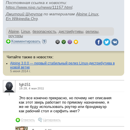
Постоянная ссылка к новости:
https://www.nixp.ru/news/11157.html
.
Дмитрий Шурупов
по материалам
Alpine Linux
,
En.Wikipedia.Org
.
Alpine
,
Linux
,
безопасность
,
дистрибутивы
,
релизы
,
роутеры
(
)
Комментировать
9
Читайте также в новостях:
Alpine 3.0.0 — первый стабильный релиз Linux-дистрибутива в
новой ветке
5 июня 2014 г.
fgh151
16:28, 4 мая 2011
1
Это все конечно прекрасно, но почему нет описания
как этот зверь работает по прямому назначению, я
же не буду использовать роутер или брэндмауэр
как рабочий стол и серфить инет?
Ответить
Цитировать