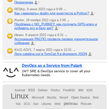
Перекличка
21
REDkiy
,
8 июня 2023 года в 9:09 →
Как «замокать» файл для юниттеста в Python?
2
fhunter
,
29 ноября 2022 года в 2:09 →
Проблема с NO_PUBKEY: как получить GPG-ключ и
добавить его в базу apt?
6
Иванн
,
9 апреля 2022 года в 8:31 →
Ассоциация РАСПО провела первое учредительное
собрание
1
Kiri11.ADV1
,
7 марта 2021 года в 12:01 →
Логи catalina.out в TomCat 9 в формате JSON
1
DevOps as a Service from Palark
24/7 SRE & DevOps service to cover all your
Kubernetes needs.
BSD
Android
Debian
Firefox
FreeBSD
IBM
KDE
Linux
Open Source
Microsoft
Mozilla
Novell
Red
релизы
Россия
Hat
SCO
Sun
Ubuntu
Web