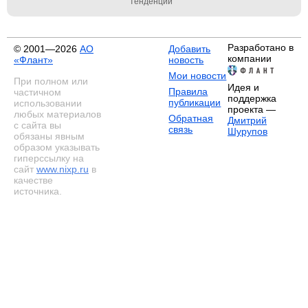
тенденции
Разработано в
© 2001—2026
АО
Добавить
компании
«Флант»
новость
Мои новости
При полном или
Идея и
Правила
частичном
поддержка
публикации
использовании
проекта —
любых материалов
Обратная
Дмитрий
с сайта вы
связь
Шурупов
обязаны явным
образом указывать
гиперссылку на
сайт
www.nixp.ru
в
качестве
источника.