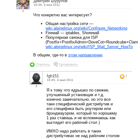
Дмитрий Шурупов
16:36, 4 мая 2011
2
Что конкретно вас интересует?
Общая настройка сети —
wiki.alpinelinux.org/wiki/Configure_Networking
Firewall — iptables, Shorewall
Популярная связка для ISP
(Postfix+PostfixAdmin+DoveCot+Roundcube+Cl
wiki.alpinelinux.org/wiki/ISP_Mail_Server_HowTo
В общем, где-то в
этом направлении
.
Ответить
Цитировать
fgh151
1
16:45, 4 мая 2011
3
Я к тому что ядрышко по свежее,
улучшенный установщик и т.д.
конечно замечательно, но это все
таки специфический дистрибутив и
его специфика быть роутером или
брэндмауэром, который по хорошему
1 раз ставишь и не вспоминаешь как
выглядит его рабочий стол )
ИМХО надо работать в таких
дистрибутивах не над рабочим столом