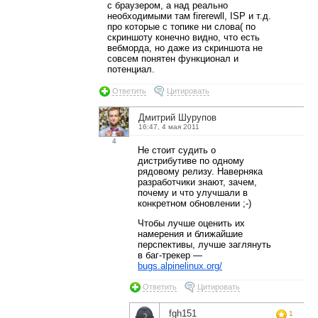
с браузером, а над реально
необходимыми там firerewll, ISP и т.д.
про которые с топике ни слова( по
скриншоту конечно видно, что есть
вебморда, но даже из скриншота не
совсем понятен функционал и
потенциал.
Ответить
Цитировать
Дмитрий Шурупов
16:47, 4 мая 2011
4
Не стоит судить о
дистрибутиве по одному
рядовому релизу. Наверняка
разработчики знают, зачем,
почему и что улучшали в
конкретном обновлении ;-)
Чтобы лучше оценить их
намерения и ближайшие
перспективы, лучше заглянуть
в баг-трекер —
bugs.alpinelinux.org/
Ответить
Цитировать
fgh151
1