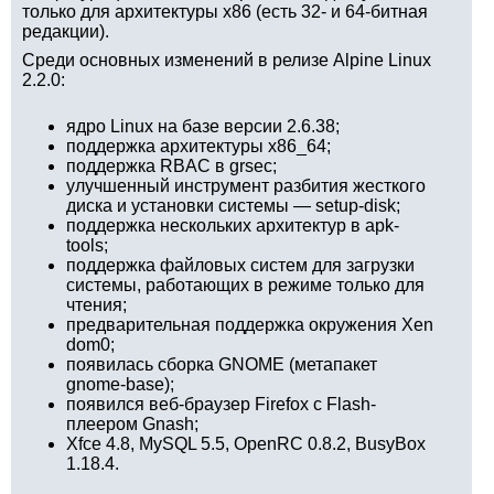
только для архитектуры x86 (есть 32- и 64-битная
редакции).
Среди основных изменений в релизе Alpine Linux
2.2.0:
ядро Linux на базе версии 2.6.38;
поддержка архитектуры x86_64;
поддержка RBAC в grsec;
улучшенный инструмент разбития жесткого
диска и установки системы — setup-disk;
поддержка нескольких архитектур в apk-
tools;
поддержка файловых систем для загрузки
системы, работающих в режиме только для
чтения;
предварительная поддержка окружения Xen
dom0;
появилась сборка GNOME (метапакет
gnome-base);
появился веб-браузер Firefox с Flash-
плеером Gnash;
Xfce 4.8, MySQL 5.5, OpenRC 0.8.2, BusyBox
1.18.4.