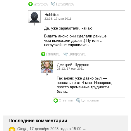
Ответить
Цитировать
Hubbitus
22:58, 17 мая 2011
8
Да, уже заработали, качаю.
Видать анонс они сделали раньше
чем выложили диски :) Ну или с
нагрузкой не справились.
Ответить
Цитировать
Дмитрий Шурупов
23:12, 17 мая 2011
9
Так анонс уже давно был —
новость-то от 4 мая. Наверное,
просто временные трудности
были…
Ответить
Цитировать
Последние комментарии
OlegL
,
17 декабря 2023 года в 15:00 →