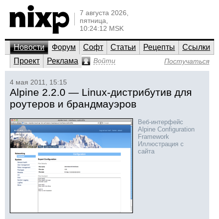
7 августа 2026,
пятница,
10:24:12 MSK
Новости
Форум
Софт
Статьи
Рецепты
Ссылки
Проект
Реклама
Войти
Постучаться
4 мая 2011, 15:15
Alpine 2.2.0 — Linux-дистрибутив для
роутеров и брандмауэров
Веб-интерфейс
Alpine Configuration
Framework
Иллюстрация с
сайта