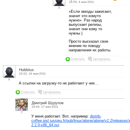
16:55, 4 мая 2011
5
«Если звезды зажигают,
значит это комуто
нужно». Раз народ
выпускает релизы,
значит они кому то
нужны )
Просто высказал свое
мнение по поводу
направления их работы.
Ответить
Цитировать
Hubbitus
22:02, 16 мая 2011
6
А ссылки на загрузку-то не работают у них…
Ответить
Цитировать
Дмитрий Шурупов
16:40, 17 мая 2011
7
У меня работает. Вот, например:
distrib-
coffee.ipsl.jussieu.fr/pub/linux/alpine/alpine/v2.2/releases
2.2.0-x86_64.iso