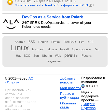
Kiri11.ADV1
,
7 марта 2021 года в 12:01 →
Логи catalina.out в TomCat 9 в формате JSON
1
DevOps as a Service from Palark
24/7 SRE & DevOps service to cover all your
Kubernetes needs.
BSD
Android
Debian
Firefox
FreeBSD
IBM
KDE
Linux
Open Source
Microsoft
Mozilla
Novell
Red
релизы
Россия
Hat
SCO
Sun
Ubuntu
Web
тенденции
Разработано в
© 2001—2026
АО
Добавить
компании
«Флант»
новость
Мои новости
При полном или
Идея и
Правила
частичном
поддержка
публикации
использовании
проекта —
любых материалов
Обратная
Дмитрий
с сайта вы
связь
Шурупов
обязаны явным