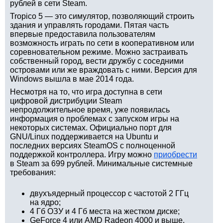
рублей в сети Steam.
Tropico 5 — это симулятор, позволяющий строить
здания и управлять городами. Пятая часть
впервые предоставила пользователям
возможность играть по сети в кооперативном или
соревновательном режиме. Можно застраивать
собственный город, вести дружбу с соседними
островами или же враждовать с ними. Версия для
Windows вышла в мае 2014 года.
Несмотря на то, что игра доступна в сети
цифровой дистрибуции Steam
непродолжительное время, уже появилась
информация о проблемах с запуском игры на
некоторых системах. Официально порт для
GNU/Linux поддерживается на Ubuntu и
последних версиях SteamOS с полноценной
поддержкой контроллера. Игру можно
приобрести
в Steam за 699 рублей. Минимальные системные
требования:
двухъядерный процессор с частотой 2 ГГц
на ядро;
4 Гб ОЗУ и 4 Гб места на жестком диске;
GeForce 4 или AMD Radeon 4000 и выше.