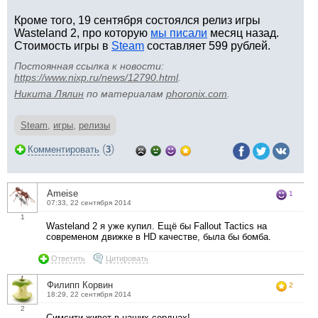
Кроме того, 19 сентября состоялся релиз игры
Wasteland 2, про которую
мы писали
месяц назад.
Стоимость игры в
Steam
составляет 599 рублей.
Постоянная ссылка к новости:
https://www.nixp.ru/news/12790.html
.
Никита Лялин
по материалам
phoronix.com
.
Steam
,
игры
,
релизы
(
)
Комментировать
3
Ameise
1
07:33, 22 сентября 2014
1
Wasteland 2 я уже купил. Ещё бы Fallout Tactics на
современом движке в HD качестве, была бы бомба.
Ответить
Цитировать
Филипп Корвин
2
18:29, 22 сентября 2014
2
Симсити живет в наших сердцах!