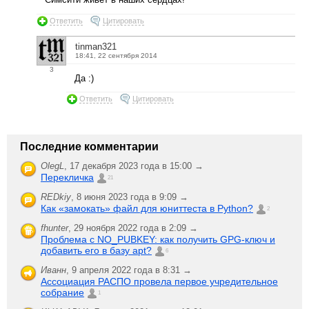
Ответить
Цитировать
tinman321
18:41, 22 сентября 2014
3
Да :)
Ответить
Цитировать
Последние комментарии
OlegL
,
17 декабря 2023 года в 15:00 →
Перекличка
21
REDkiy
,
8 июня 2023 года в 9:09 →
Как «замокать» файл для юниттеста в Python?
2
fhunter
,
29 ноября 2022 года в 2:09 →
Проблема с NO_PUBKEY: как получить GPG-ключ и
добавить его в базу apt?
6
Иванн
,
9 апреля 2022 года в 8:31 →
Ассоциация РАСПО провела первое учредительное
собрание
1