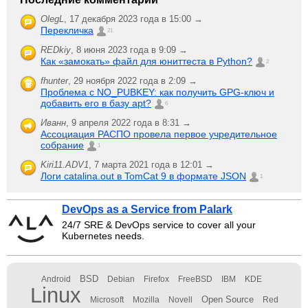
OlegL
,
17 декабря 2023 года в 15:00 →
Перекличка
21
REDkiy
,
8 июня 2023 года в 9:09 →
Как «замокать» файл для юниттеста в Python?
2
fhunter
,
29 ноября 2022 года в 2:09 →
Проблема с NO_PUBKEY: как получить GPG-ключ и
добавить его в базу apt?
6
Иванн
,
9 апреля 2022 года в 8:31 →
Ассоциация РАСПО провела первое учредительное
собрание
1
Kiri11.ADV1
,
7 марта 2021 года в 12:01 →
Логи catalina.out в TomCat 9 в формате JSON
1
DevOps as a Service from Palark
24/7 SRE & DevOps service to cover all your
Kubernetes needs.
BSD
Android
Debian
Firefox
FreeBSD
IBM
KDE
Linux
Open Source
Microsoft
Mozilla
Novell
Red