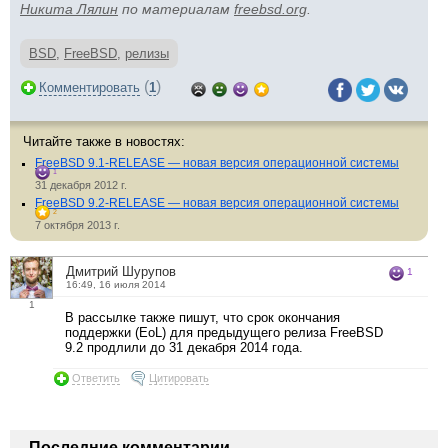
Никита Лялин
по материалам
freebsd.org
.
BSD
,
FreeBSD
,
релизы
(
)
Комментировать
1
Читайте также в новостях:
FreeBSD 9.1-RELEASE — новая версия операционной системы
1
31 декабря 2012 г.
FreeBSD 9.2-RELEASE — новая версия операционной системы
2
7 октября 2013 г.
Дмитрий Шурупов
1
16:49, 16 июля 2014
1
В рассылке также пишут, что срок окончания
поддержки (EoL) для предыдущего релиза FreeBSD
9.2 продлили до 31 декабря 2014 года.
Ответить
Цитировать
Последние комментарии