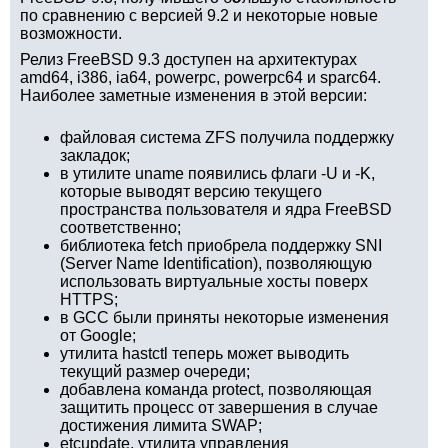
по сравнению с версией 9.2 и некоторые новые
возможности.
Релиз FreeBSD 9.3 доступен на архитектурах
amd64, i386, ia64, powerpc, powerpc64 и sparc64.
Наиболее заметные изменения в этой версии:
файловая система ZFS получила поддержку
закладок;
в утилите uname появились флаги -U и -K,
которые выводят версию текущего
пространства пользователя и ядра FreeBSD
соответственно;
библиотека fetch приобрела поддержку SNI
(Server Name Identification), позволяющую
использовать виртуальные хосты поверх
HTTPS;
в GCC были приняты некоторые изменения
от Google;
утилита hastctl теперь может выводить
текущий размер очереди;
добавлена команда protect, позволяющая
защитить процесс от завершения в случае
достижения лимита SWAP;
etcupdate, утилита управления