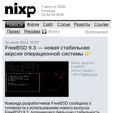
7 августа 2026,
пятница,
18:40:54 MSK
Новости
Форум
Софт
Статьи
Рецепты
Ссылки
Проект
Реклама
Войти
Постучаться
16 июля 2014, 12:07
FreeBSD 9.3 — новая стабильная
версия операционной системы
3
Меню загрузки
FreeBSD
Иллюстрация с
сайта
freebsd.org
Команда разработчиков FreeBSD сообщила о
готовности к использованию нового выпуска
FreeBSD 9.3, получившего б
о
льшую стабильность