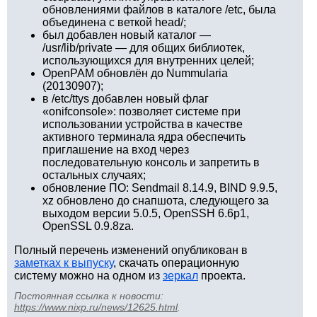
обновлениями файлов в каталоге /etc, была
объединена с веткой head/;
был добавлен новый каталог —
/usr/lib/private — для общих библиотек,
использующихся для внутренних целей;
OpenPAM обновлён до Nummularia
(20130907);
в /etc/ttys добавлен новый флаг
«onifconsole»: позволяет системе при
использовании устройства в качестве
активного терминала ядра обеспечить
приглашение на вход через
последовательную консоль и запретить в
остальных случаях;
обновление ПО: Sendmail 8.14.9, BIND 9.9.5,
xz обновлено до снапшота, следующего за
выходом версии 5.0.5, OpenSSH 6.6p1,
OpenSSL 0.9.8za.
Полный перечень изменений опубликован в
заметках к выпуску
, скачать операционную
систему можно на одном из
зеркал
проекта.
Постоянная ссылка к новости:
https://www.nixp.ru/news/12625.html
.