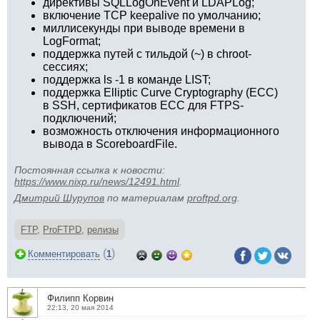
директивы SQLLogOnEvent и LDAPLog;
включение TCP keepalive по умолчанию;
миллисекунды при выводе времени в
LogFormat;
поддержка путей с тильдой (~) в chroot-
сессиях;
поддержка ls -1 в команде LIST;
поддержка Elliptic Curve Cryptography (ECC)
в SSH, сертификатов ECC для FTPS-
подключений;
возможность отключения информационного
вывода в ScoreboardFile.
Постоянная ссылка к новости:
https://www.nixp.ru/news/12491.html
.
Дмитрий Шурупов
по материалам
proftpd.org
.
FTP
,
ProFTPD
,
релизы
(
)
Комментировать
1
Филипп Корвин
22:13, 20 мая 2014