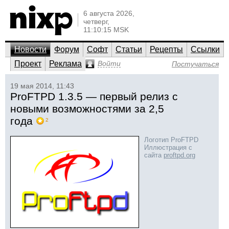
6 августа 2026,
четверг,
11:10:15 MSK
Новости
Форум
Софт
Статьи
Рецепты
Ссылки
Проект
Реклама
Войти
Постучаться
19 мая 2014, 11:43
ProFTPD 1.3.5 — первый релиз с
новыми возможностями за 2,5
года
2
Логотип ProFTPD
Иллюстрация с
сайта
proftpd.org