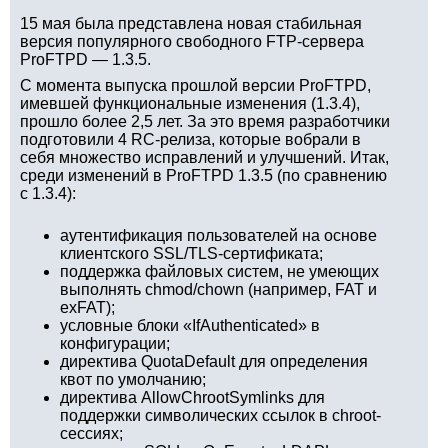
15 мая была представлена новая стабильная
версия популярного свободного FTP-сервера
ProFTPD — 1.3.5.
С момента выпуска прошлой версии ProFTPD,
имевшей функциональные изменения (1.3.4),
прошло более 2,5 лет. За это время разработчики
подготовили 4 RC-релиза, которые вобрали в
себя множество исправлений и улучшений. Итак,
среди изменений в ProFTPD 1.3.5 (по сравнению
с 1.3.4):
аутентификация пользователей на основе
клиентского SSL/TLS-сертификата;
поддержка файловых систем, не умеющих
выполнять chmod/chown (например, FAT и
exFAT);
условные блоки «IfAuthenticated» в
конфигурации;
директива QuotaDefault для определения
квот по умолчанию;
директива AllowChrootSymlinks для
поддержки символических ссылок в chroot-
сессиях;