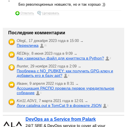
1
Без революционных новшеств, но и так хорошо ;))
Ответить
Цитировать
Последние комментарии
OlegL
,
17 декабря 2023 года в 15:00 →
Перекличка
21
REDkiy
,
8 июня 2023 года в 9:09 →
Как «замокать» файл для юниттеста в Python?
2
fhunter
,
29 ноября 2022 года в 2:09 →
Проблема с NO_PUBKEY: как получить GPG-ключ и
добавить его в базу apt?
6
Иванн
,
9 апреля 2022 года в 8:31 →
Ассоциация РАСПО провела первое учредительное
собрание
1
Kiri11.ADV1
,
7 марта 2021 года в 12:01 →
Логи catalina.out в TomCat 9 в формате JSON
1
DevOps as a Service from Palark
24/7 SRE & DevOps service to cover all your