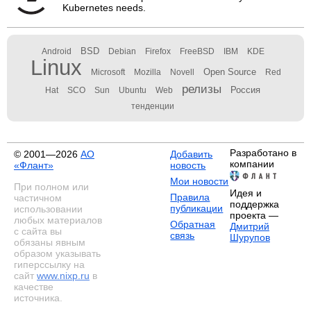
Kubernetes needs.
BSD
Android
Debian
Firefox
FreeBSD
IBM
KDE
Linux
Open Source
Microsoft
Mozilla
Novell
Red
релизы
Россия
Hat
SCO
Sun
Ubuntu
Web
тенденции
Разработано в
© 2001—2026
АО
Добавить
компании
«Флант»
новость
Мои новости
При полном или
Идея и
Правила
частичном
поддержка
публикации
использовании
проекта —
любых материалов
Обратная
Дмитрий
с сайта вы
связь
Шурупов
обязаны явным
образом указывать
гиперссылку на
сайт
www.nixp.ru
в
качестве
источника.