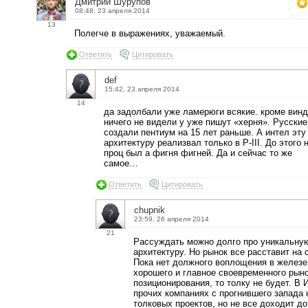
Дмитрий Шурупов
08:48, 23 апреля 2014
13
Полегче в выражениях, уважаемый.
Ответить
Цитировать
def
15:42, 23 апреля 2014
14
да задолбали уже ламерюги всякие. кроме вин
ничего не видели у уже пишут «херня». Русские
создали пентиум на 15 лет раньше. А интел эту
архитектуру реализвал только в P-III. До этого 
проц был а фигня фигней. Да и сейчас то же
самое…
Ответить
Цитировать
chupnik
23:59, 26 апреля 2014
21
Рассуждать можно долго про уникальну
архитектуру. Но рынок все расставит на 
Пока нет должного воплощения в железе
хорошего и главное своевременного рын
позиционирования, то толку не будет. В 
прочих компаниях с прогнившего запада
толковых проектов, но не все доходит до