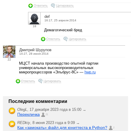
Ответить
Цитировать
def
16:17, 25 апреля 2014
18
Демагогический бред
Ответить
Цитировать
Дмитрий Шурупов
14:27, 28 июня 2014
22
МЦСТ начала производство опытной партии
универсальных высокопроизводительных
микропроцессоров «Эльбрус-8С» —
hwp.ru
Ответить
Цитировать
Последние комментарии
OlegL
,
17 декабря 2023 года в 15:00 →
Перекличка
21
REDkiy
,
8 июня 2023 года в 9:09 →
Как «замокать» файл для юниттеста в Python?
2