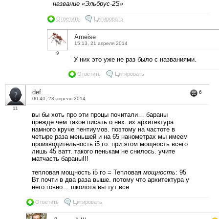
название «Эльбрус-2S»
Ответить
Цитировать
Ameise
15:13, 21 апреля 2014
9
У них это уже не раз было с названиями.
Ответить
Цитировать
def
6
00:40, 23 апреля 2014
11
вы бы хоть про эти процы почитали… бараны
прежде чем такое писать о них. их архитектура
намного круче пентиумов. поэтому на частоте в
четыре раза меньшей и на 65 нанометрах мы имеем
производительность i5 го. при этом мощность всего
лишь 45 ватт. такого пенькам не снилось. учите
матчасть бараны!!!
тепловая мощность i5 го = Тепловая
мощность
: 95
Вт почти в два раза выше. потому что архитектура у
него говно… школота вы тут все
Ответить
Цитировать