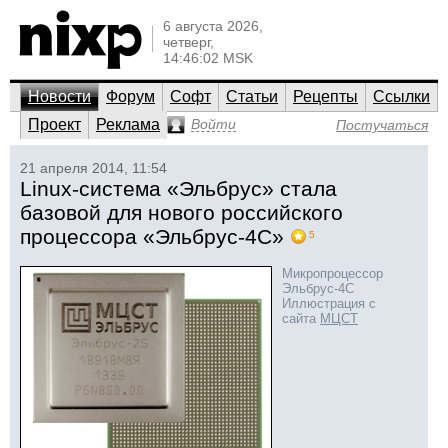
6 августа 2026,
четверг,
14:46:02 MSK
Новости
Форум
Софт
Статьи
Рецепты
Ссылки
Проект
Реклама
Войти
Постучаться
21 апреля 2014, 11:54
Linux-система «Эльбрус» стала
базовой для нового российского
процессора «Эльбрус-4С»
5
Микропроцессор
Эльбрус-4С
Иллюстрация с
сайта
МЦСТ