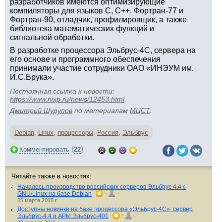
разработчиков имеются оптимизирующие
компиляторы для языков C, C++, Фортран-77 и
Фортран-90, отладчик, профилировщик, а также
библиотека математических функций и
сигнальной обработки.
В разработке процессора Эльбрус-4С, сервера на
его основе и программного обеспечения
принимали участие сотрудники ОАО «ИНЭУМ им.
И.С.Брука».
Постоянная ссылка к новости:
https://www.nixp.ru/news/12453.html
.
Дмитрий Шурупов
по материалам
МЦСТ
.
Debian
,
Linux
,
процессоры
,
Россия
,
Эльбрус
(
)
Комментировать
22
Читайте также в новостях:
Началось производство российских серверов Эльбрус 4.4 с
GNU/Linux на базе Debian
5
11
25 марта 2015 г.
Доступны новинки на базе процессора «Эльбрус-4С»: сервер
Эльбрус-4.4 и АРМ Эльбрус-401
7
10