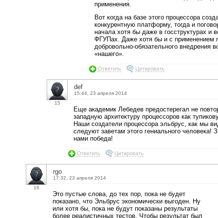
применения.
Вот когда на базе этого процессора созд
конкурентную платформу, тогда и погово
начала хотя бы даже в госструктурах и в
ФГУПах. Даже хотя бы и с применением 
добровольно-обязательного внедрения в
«нашего».
Ответить
Цитировать
def
15:44, 23 апреля 2014
15
Еще академик Лебедев предостерегал не повто
западную архитектуру процессоров как тупиков
Наши создатели процессора эльбрус, как мы в
следуют заветам этого гениального человека! З
нами победа!
Ответить
Цитировать
rgo
17:32, 23 апреля 2014
16
Это пустые слова, до тех пор, пока не будет
показано, что Эльбрус экономически выгоден. Ну
или хотя бы, пока не будут показаны результаты
более реалистичных тестов. Чтобы результат был