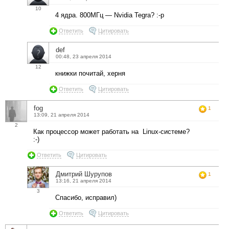
10
4 ядра. 800МГц — Nvidia Tegra? :-p
Ответить
Цитировать
def
00:48, 23 апреля 2014
12
книжки почитай, херня
Ответить
Цитировать
fog
1
13:09, 21 апреля 2014
2
Как процессор может работать на Linux-системе?
:-)
Ответить
Цитировать
Дмитрий Шурупов
1
13:16, 21 апреля 2014
3
Спасибо, исправил)
Ответить
Цитировать