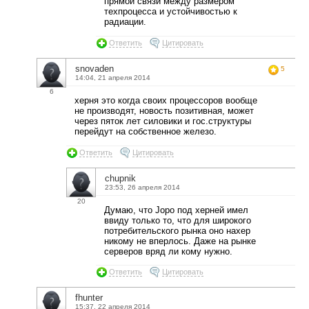
прямой связи между размером
техпроцесса и устойчивостью к
радиации.
Ответить
Цитировать
snovaden
5
14:04, 21 апреля 2014
6
херня это когда своих процессоров вообще
не производят, новость позитивная, может
через пяток лет силовики и гос.структуры
перейдут на собственное железо.
Ответить
Цитировать
chupnik
23:53, 26 апреля 2014
20
Думаю, что Jopo под херней имел
ввиду только то, что для широкого
потребительского рынка оно нахер
никому не вперлось. Даже на рынке
серверов вряд ли кому нужно.
Ответить
Цитировать
fhunter
15:37, 22 апреля 2014