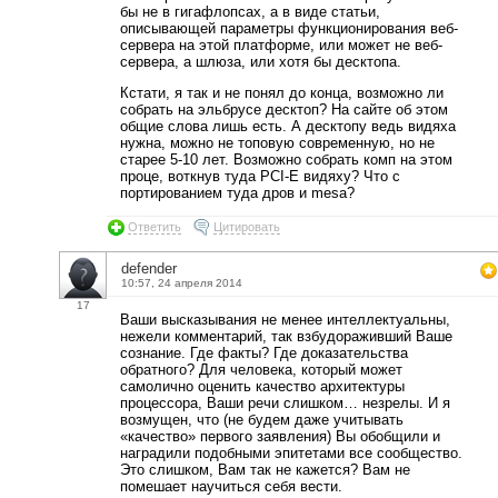
бы не в гигафлопсах, а в виде статьи,
описывающей параметры функционирования веб-
сервера на этой платформе, или может не веб-
сервера, а шлюза, или хотя бы десктопа.
Кстати, я так и не понял до конца, возможно ли
собрать на эльбрусе десктоп? На сайте об этом
общие слова лишь есть. А десктопу ведь видяха
нужна, можно не топовую современную, но не
старее 5-10 лет. Возможно собрать комп на этом
проце, воткнув туда PCI-E видяху? Что с
портированием туда дров и mesa?
Ответить
Цитировать
defender
10:57, 24 апреля 2014
17
Ваши высказывания не менее интеллектуальны,
нежели комментарий, так взбудораживший Ваше
сознание. Где факты? Где доказательства
обратного? Для человека, который может
самолично оценить качество архитектуры
процессора, Ваши речи слишком… незрелы. И я
возмущен, что (не будем даже учитывать
«качество» первого заявления) Вы обобщили и
наградили подобными эпитетами все сообщество.
Это слишком, Вам так не кажется? Вам не
помешает научиться себя вести.