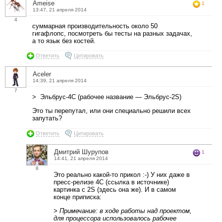
Ameise
1
13:47, 21 апреля 2014
4
суммарная производительность около 50
гигафлопс, посмотреть бы тесты на разных задачах,
а то язык без костей.
Ответить
Цитировать
Aceler
14:39, 21 апреля 2014
7
> Эльбрус-4С (рабочее название — Эльбрус-2S)
Это ты перепутал, или они специально решили всех
запутать?
Ответить
Цитировать
Дмитрий Шурупов
1
14:41, 21 апреля 2014
8
Это реально какой-то прикол :-) У них даже в
пресс-релизе 4С (ссылка в источнике)
картинка с 2S (здесь она же). И в самом
конце приписка:
> Примечание: в ходе работы над проектом,
для процессора использовалось рабочее