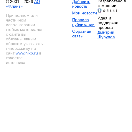
Разработано в
© 2001—2026
АО
Добавить
компании
«Флант»
новость
Мои новости
При полном или
Идея и
Правила
частичном
поддержка
публикации
использовании
проекта —
любых материалов
Обратная
Дмитрий
с сайта вы
связь
Шурупов
обязаны явным
образом указывать
гиперссылку на
сайт
www.nixp.ru
в
качестве
источника.