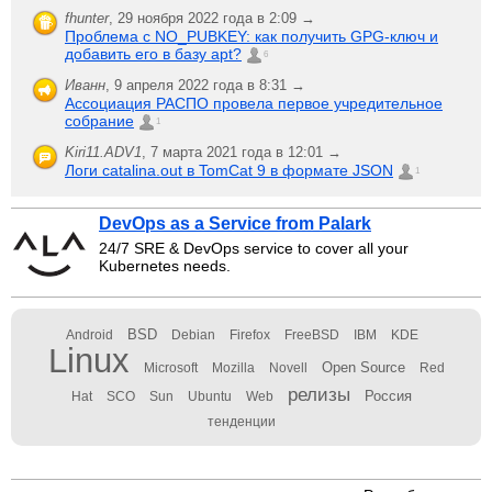
fhunter
,
29 ноября 2022 года в 2:09 →
Проблема с NO_PUBKEY: как получить GPG-ключ и
добавить его в базу apt?
6
Иванн
,
9 апреля 2022 года в 8:31 →
Ассоциация РАСПО провела первое учредительное
собрание
1
Kiri11.ADV1
,
7 марта 2021 года в 12:01 →
Логи catalina.out в TomCat 9 в формате JSON
1
DevOps as a Service from Palark
24/7 SRE & DevOps service to cover all your
Kubernetes needs.
BSD
Android
Debian
Firefox
FreeBSD
IBM
KDE
Linux
Open Source
Microsoft
Mozilla
Novell
Red
релизы
Россия
Hat
SCO
Sun
Ubuntu
Web
тенденции