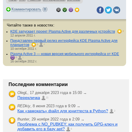
(
)
Комментировать
0
Читайте также в новостях:
KDE запускает проект Plasma Active для различных устройств
2
12 апреля 2011 г.
Представлен первый релиз интерфейса KDE Plasma Active для
планшетов
2
4
10 октября 2011 г.
Plasma Active 3 — новая версия мобильного интерфейса от KDE
2
1
16 октября 2012 г.
Последние комментарии
OlegL
,
17 декабря 2023 года в 15:00 →
Перекличка
21
REDkiy
,
8 июня 2023 года в 9:09 →
Как «замокать» файл для юниттеста в Python?
2
fhunter
,
29 ноября 2022 года в 2:09 →
Проблема с NO_PUBKEY: как получить GPG-ключ и
добавить его в базу apt?
6