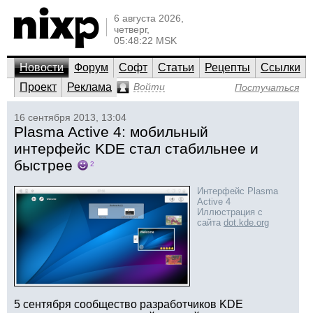
6 августа 2026,
четверг,
05:48:22 MSK
Новости
Форум
Софт
Статьи
Рецепты
Ссылки
Проект
Реклама
Войти
Постучаться
16 сентября 2013, 13:04
Plasma Active 4: мобильный
интерфейс KDE стал стабильнее и
быстрее
2
Интерфейс Plasma
Active 4
Иллюстрация с
сайта
dot.kde.org
5 сентября сообщество разработчиков KDE