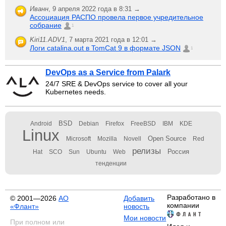
Иванн
,
9 апреля 2022 года в 8:31 →
Ассоциация РАСПО провела первое учредительное
собрание
1
Kiri11.ADV1
,
7 марта 2021 года в 12:01 →
Логи catalina.out в TomCat 9 в формате JSON
1
DevOps as a Service from Palark
24/7 SRE & DevOps service to cover all your
Kubernetes needs.
BSD
Android
Debian
Firefox
FreeBSD
IBM
KDE
Linux
Open Source
Microsoft
Mozilla
Novell
Red
релизы
Россия
Hat
SCO
Sun
Ubuntu
Web
тенденции
Разработано в
© 2001—2026
АО
Добавить
компании
«Флант»
новость
Мои новости
При полном или