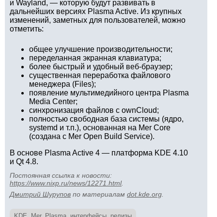
и Wayland, — которую будут развивать в
дальнейших версиях Plasma Active. Из крупных
изменений, заметных для пользователей, можно
отметить:
общее улучшение производительности;
переделанная экранная клавиатура;
более быстрый и удобный веб-браузер;
существенная переработка файлового
менеджера (Files);
появление мультимедийного центра Plasma
Media Center;
синхронизация файлов с ownCloud;
полностью свободная база системы (ядро,
systemd и т.п.), основанная на Mer Core
(создана с Mer Open Build Service).
В основе Plasma Active 4 — платформа KDE 4.10
и Qt 4.8.
Постоянная ссылка к новости:
https://www.nixp.ru/news/12271.html
.
Дмитрий Шурупов
по материалам
dot.kde.org
.
KDE
,
Mer
,
Plasma
,
интерфейсы
,
релизы