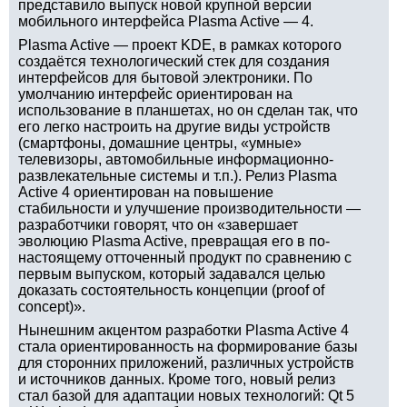
представило выпуск новой крупной версии
мобильного интерфейса Plasma Active — 4.
Plasma Active — проект KDE, в рамках которого
создаётся технологический стек для создания
интерфейсов для бытовой электроники. По
умолчанию интерфейс ориентирован на
использование в планшетах, но он сделан так, что
его легко настроить на другие виды устройств
(смартфоны, домашние центры, «умные»
телевизоры, автомобильные информационно-
развлекательные системы и т.п.). Релиз Plasma
Active 4 ориентирован на повышение
стабильности и улучшение производительности —
разработчики говорят, что он «завершает
эволюцию Plasma Active, превращая его в по-
настоящему отточенный продукт по сравнению с
первым выпуском, который задавался целью
доказать состоятельность концепции (proof of
concept)».
Нынешним акцентом разработки Plasma Active 4
стала ориентированность на формирование базы
для сторонних приложений, различных устройств
и источников данных. Кроме того, новый релиз
стал базой для адаптации новых технологий: Qt 5