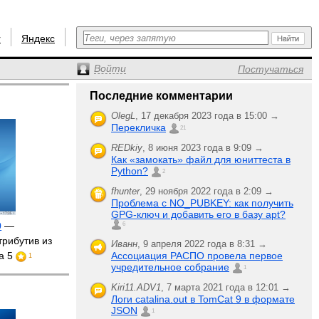
r
Яндекс
Войти
Постучаться
Последние комментарии
OlegL
,
17 декабря 2023 года в 15:00 →
Перекличка
21
REDkiy
,
8 июня 2023 года в 9:09 →
Как «замокать» файл для юниттеста в
Python?
2
fhunter
,
29 ноября 2022 года в 2:09 →
Проблема с NO_PUBKEY: как получить
GPG-ключ и добавить его в базу apt?
0
—
6
трибутив из
Иванн
,
9 апреля 2022 года в 8:31 →
ma 5
Ассоциация РАСПО провела первое
1
учредительное собрание
1
Kiri11.ADV1
,
7 марта 2021 года в 12:01 →
Логи catalina.out в TomCat 9 в формате
JSON
1