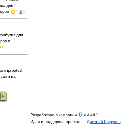
ива для
торов
2
6
трибутив для
ров и
2
 к iproute2
есами на
Разработано в компании
Идея и поддержка проекта —
Дмитрий Шурупов