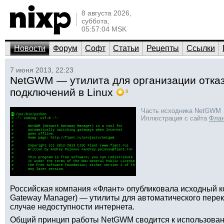
8 августа 2026,
суббота,
05:57:04 MSK
Новости
Форум
Софт
Статьи
Рецепты
Ссылки
7 июня 2013, 22:23
NetGWM — утилита для организации отказ
подключений в Linux
8
Часть исходника NetGWM
Иллюстрация с сайта
Фла
Российская компания «Флант» опубликовала исходный к
Gateway Manager) — утилиты для автоматического пере
случае недоступности интернета.
Общий принцип работы NetGWM сводится к использован