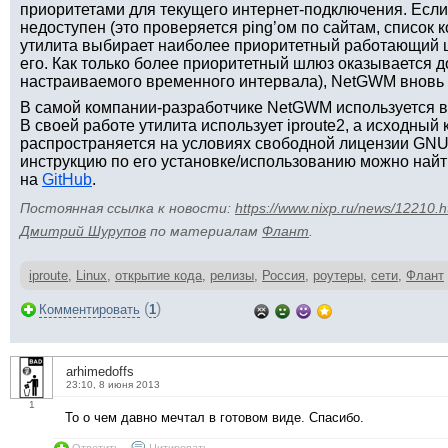
приоритетами для текущего интернет-подключения. Если
недоступен (это проверяется ping’ом по сайтам, список 
утилита выбирает наиболее приоритетный работающий 
его. Как только более приоритетный шлюз оказывается 
настраиваемого временного интервала), NetGWM вновь 
В самой компании-разработчике NetGWM используется в 
В своей работе утилита использует iproute2, а исходный 
распространяется на условиях свободной лицензии GNU
инструкцию по его установке/использованию можно най
на
GitHub
.
Постоянная ссылка к новости:
https://www.nixp.ru/news/12210.h
Дмитрий Шурупов
по материалам
Флант
.
iproute
,
Linux
,
открытие кода
,
релизы
,
Россия
,
роутеры
,
сети
,
Флант
(
)
Комментировать
1
arhimedoffs
23:10, 8 июня 2013
1
То о чем давно мечтал в готовом виде. Спасибо.
Ответить
Цитировать