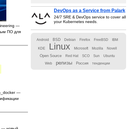
DevOps as a Service from Palark
24/7 SRE & DevOps service to cover all
your Kubernetes needs.
ineering —
ным ПО для
BSD
Android
Debian
Firefox
FreeBSD
IBM
Linux
KDE
Microsoft
Mozilla
Novell
Open Source
Red Hat
SCO
Sun
Ubuntu
релизы
Россия
Web
тенденции
_docker —
тификации
r
— новый