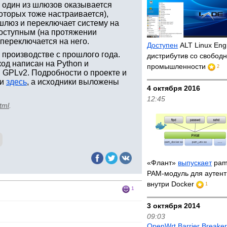
 один из шлюзов оказывается
которых тоже настраивается),
шлюз и переключает систему на
доступным (на протяжении
переключается на него.
Доступен
ALT Linux Eng
производстве с прошлого года.
дистрибутив со свобод
код написан на Python и
промышленности
2
 GPLv2. Подробности о проекте и
ти
здесь
, а исходники выложены
4 октября 2016
12:45
tml
.
«Флант»
выпускает
pam
PAM-модуль для аутен
внутри Docker
1
1
3 октября 2014
09:03
OpenWrt Barrier Breake