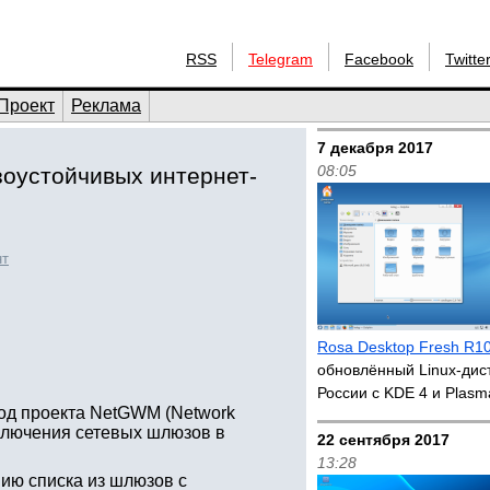
RSS
Telegram
Facebook
Twitte
Проект
Реклама
7 декабря 2017
08:05
оустойчивых интернет-
нт
Rosa Desktop Fresh R1
обновлённый Linux-дис
России с KDE 4 и Plas
од проекта NetGWM (Network
ключения сетевых шлюзов в
22 сентября 2017
13:28
ию списка из шлюзов с