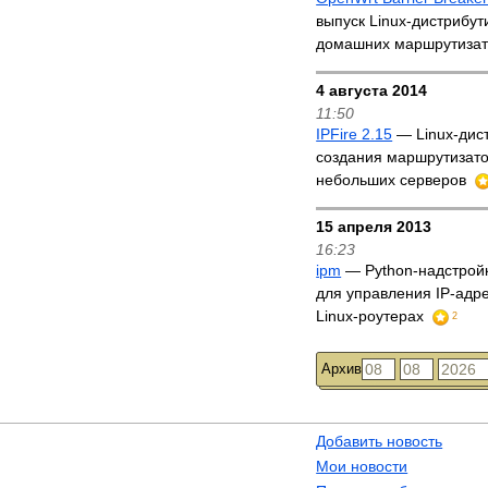
выпуск Linux-дистрибут
домашних маршрутиза
4 августа 2014
11:50
IPFire 2.15
— Linux-дис
создания маршрутизато
небольших серверов
15 апреля 2013
16:23
ipm
— Python-надстройка
для управления IP-адр
Linux-роутерах
2
Архив
Добавить новость
Мои новости