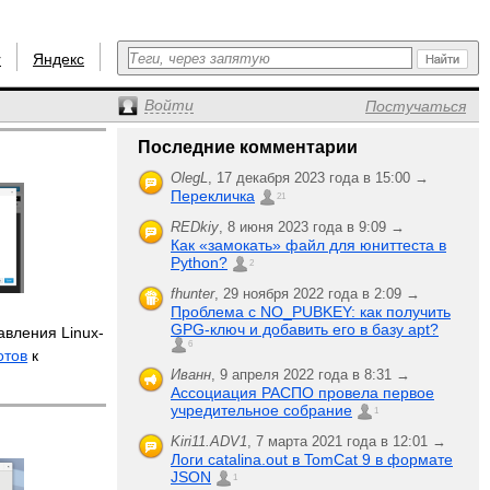
r
Яндекс
Войти
Постучаться
Последние комментарии
OlegL
,
17 декабря 2023 года в 15:00 →
Перекличка
21
REDkiy
,
8 июня 2023 года в 9:09 →
Как «замокать» файл для юниттеста в
Python?
2
fhunter
,
29 ноября 2022 года в 2:09 →
Проблема с NO_PUBKEY: как получить
GPG-ключ и добавить его в базу apt?
авления Linux-
6
отов
к
Иванн
,
9 апреля 2022 года в 8:31 →
Ассоциация РАСПО провела первое
учредительное собрание
1
Kiri11.ADV1
,
7 марта 2021 года в 12:01 →
Логи catalina.out в TomCat 9 в формате
JSON
1