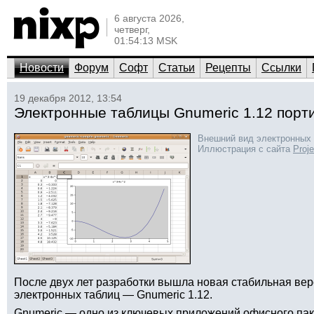
6 августа 2026,
четверг,
01:54:13 MSK
Новости
Форум
Софт
Статьи
Рецепты
Ссылки
19 декабря 2012, 13:54
Электронные таблицы Gnumeric 1.12 порт
Внешний вид электронных 
Иллюстрация с сайта
Proj
После двух лет разработки вышла новая стабильная вер
электронных таблиц — Gnumeric 1.12.
Gnumeric — одно из ключевых приложений офисного пак