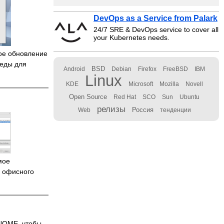
DevOps as a Service from Palark
24/7 SRE & DevOps service to cover all
your Kubernetes needs.
е обновление
реды для
BSD
Android
Debian
Firefox
FreeBSD
IBM
Linux
KDE
Microsoft
Mozilla
Novell
Open Source
Red Hat
SCO
Sun
Ubuntu
релизы
Россия
Web
тенденции
мое
о офисного
NOME, чтобы