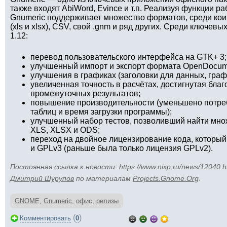
также входят AbiWord, Evince и т.п. Реализуя функции р
Gnumeric поддерживает множество форматов, среди кои
(xls и xlsx), CSV, свой .gnm и ряд других. Среди ключев
1.12:
перевод пользовательского интерфейса на GTK+ 3;
улучшенный импорт и экспорт формата OpenDocumen
улучшения в графиках (заголовки для данных, граф
увеличенная точность в расчётах, достигнутая бла
промежуточных результатов;
повышение производительности (уменьшено потре
таблиц и время загрузки программы);
улучшенный набор тестов, позволивший найти множ
XLS, XLSX и ODS;
переход на двойное лицензирование кода, которы
и GPLv3 (раньше была только лицензия GPLv2).
Постоянная ссылка к новости:
https://www.nixp.ru/news/12040.h
Дмитрий Шурупов
по материалам
Projects.Gnome.Org
.
GNOME
,
Gnumeric
,
офис
,
релизы
(
)
Комментировать
0