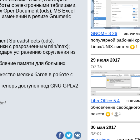
аботы с электронными таблицами,
х OpenDocument (ods), MS Excel
ых изменений в релизе Gnumeric
GNOME 3.26
— значимо
популярной рабочей с
t Spreadsheets (ods);
ики с разрозненным min/max);
Linux/UNIX-систем
1
годаря устранению округления из
29 июля 2017
бление памяти для больших
10:15
ество мелких багов в работе с
й теперь доступен под GNU GPLv2
LibreOffice 5.4
— значи
tml
.
обновление свободног
пакета
4
2
30 мая 2017
08:01
gps-share
— утилита G