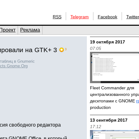
RSS
Telegram
Facebook
Twitte
Проект
Реклама
19 октября 2017
07:05
ировали на GTK+ 3
3
таблиц в Gnumeric
ects.Gnome.Org
Fleet Commander для
централизованного упр
десктопами с GNOME
г
production
13 сентября 2017
сия свободного редактора
17:12
ета GNOME Office, в который