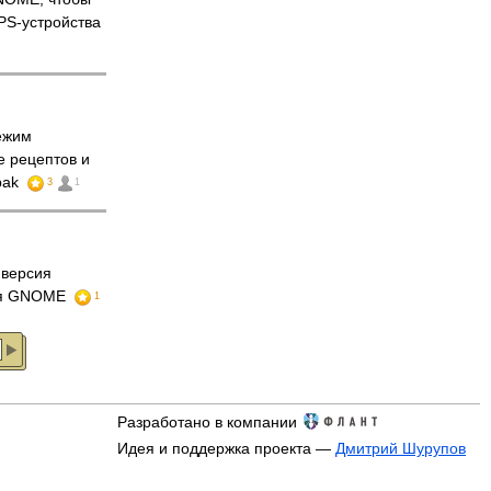
PS-устройства
режим
 рецептов и
pak
3
1
версия
для GNOME
1
Разработано в компании
Идея и поддержка проекта —
Дмитрий Шурупов