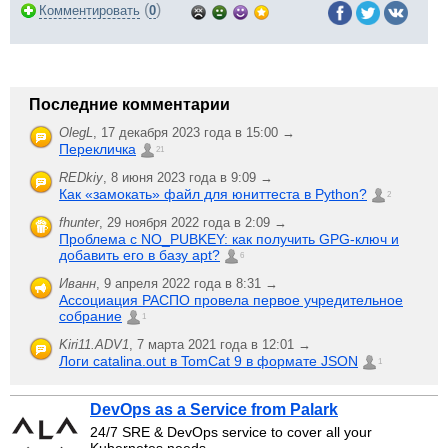
(
)
Комментировать
0
Последние комментарии
OlegL
,
17 декабря 2023 года в 15:00 →
Перекличка
21
REDkiy
,
8 июня 2023 года в 9:09 →
Как «замокать» файл для юниттеста в Python?
2
fhunter
,
29 ноября 2022 года в 2:09 →
Проблема с NO_PUBKEY: как получить GPG-ключ и
добавить его в базу apt?
6
Иванн
,
9 апреля 2022 года в 8:31 →
Ассоциация РАСПО провела первое учредительное
собрание
1
Kiri11.ADV1
,
7 марта 2021 года в 12:01 →
Логи catalina.out в TomCat 9 в формате JSON
1
DevOps as a Service from Palark
24/7 SRE & DevOps service to cover all your