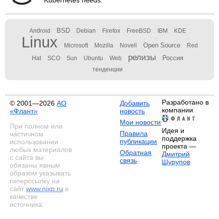
Kubernetes needs.
BSD
Android
Debian
Firefox
FreeBSD
IBM
KDE
Linux
Open Source
Microsoft
Mozilla
Novell
Red
релизы
Россия
Hat
SCO
Sun
Ubuntu
Web
тенденции
Разработано в
© 2001—2026
АО
Добавить
компании
«Флант»
новость
Мои новости
При полном или
Идея и
Правила
частичном
поддержка
публикации
использовании
проекта —
любых материалов
Обратная
Дмитрий
с сайта вы
связь
Шурупов
обязаны явным
образом указывать
гиперссылку на
сайт
www.nixp.ru
в
качестве
источника.