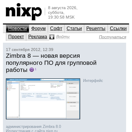
8 августа 2026,
суббота,
19:30:58 MSK
Новости
Форум
Софт
Статьи
Рецепты
Ссылки
Проект
Реклама
Войти
Постучаться
17 сентября 2012, 12:39
Zimbra 8 — новая версия
популярного ПО для групповой
работы
1
Интерфейс
администрирования Zimbra 8.0
Иллюстрация с сайта
nixp.ru