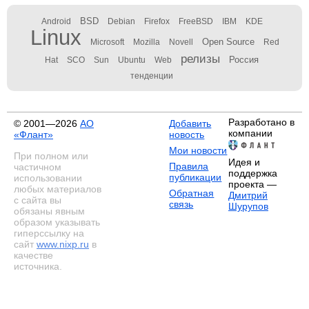
BSD
Android
Debian
Firefox
FreeBSD
IBM
KDE
Linux
Open Source
Microsoft
Mozilla
Novell
Red
релизы
Россия
Hat
SCO
Sun
Ubuntu
Web
тенденции
Разработано в
© 2001—2026
АО
Добавить
компании
«Флант»
новость
Мои новости
При полном или
Идея и
Правила
частичном
поддержка
публикации
использовании
проекта —
любых материалов
Обратная
Дмитрий
с сайта вы
связь
Шурупов
обязаны явным
образом указывать
гиперссылку на
сайт
www.nixp.ru
в
качестве
источника.