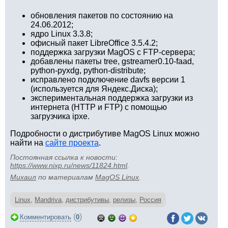
обновления пакетов по состоянию на
24.06.2012;
ядро Linux 3.3.8;
офисный пакет LibreOffice 3.5.4.2;
поддержка загрузки MagOS с FTP-сервера;
добавлены пакеты tree, gstreamer0.10-faad,
python-pyxdg, python-distribute;
исправлено подключение davfs версии 1
(используется для Яндекс.Диска);
экспериментальная поддержка загрузки из
интернета (HTTP и FTP) с помощью
загрузчика ipxe.
Подробности о дистрибутиве MagOS Linux можно
найти на
сайте проекта
.
Постоянная ссылка к новости:
https://www.nixp.ru/news/11824.html
.
Михаил
по материалам
MagOS Linux
.
Linux
,
Mandriva
,
дистрибутивы
,
релизы
,
Россия
(
)
Комментировать
0