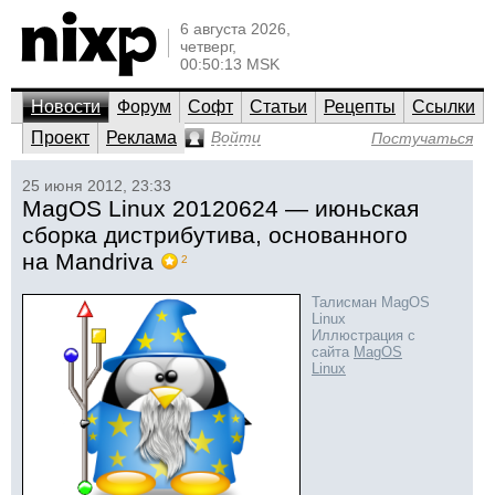
6 августа 2026,
четверг,
00:50:13 MSK
Новости
Форум
Софт
Статьи
Рецепты
Ссылки
Проект
Реклама
Войти
Постучаться
25 июня 2012, 23:33
MagOS Linux 20120624 — июньская
сборка дистрибутива, основанного
на Mandriva
2
Талисман MagOS
Linux
Иллюстрация с
сайта
MagOS
Linux