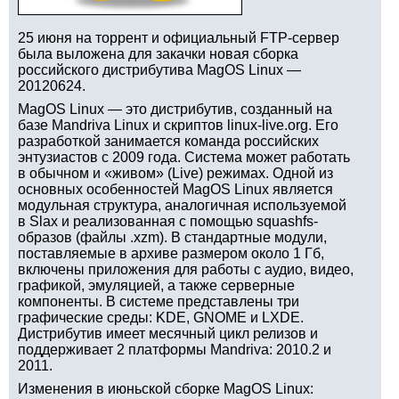
25 июня на торрент и официальный FTP-сервер
была выложена для закачки новая сборка
российского дистрибутива MagOS Linux —
20120624.
MagOS Linux — это дистрибутив, созданный на
базе Mandriva Linux и скриптов linux-live.org. Его
разработкой занимается команда российских
энтузиастов с 2009 года. Система может работать
в обычном и «живом» (Live) режимах. Одной из
основных особенностей MagOS Linux является
модульная структура, аналогичная используемой
в Slax и реализованная с помощью squashfs-
образов (файлы .xzm). В стандартные модули,
поставляемые в архиве размером около 1 Гб,
включены приложения для работы с аудио, видео,
графикой, эмуляцией, а также серверные
компоненты. В системе представлены три
графические среды: KDE, GNOME и LXDE.
Дистрибутив имеет месячный цикл релизов и
поддерживает 2 платформы Mandriva: 2010.2 и
2011.
Изменения в июньской сборке MagOS Linux: