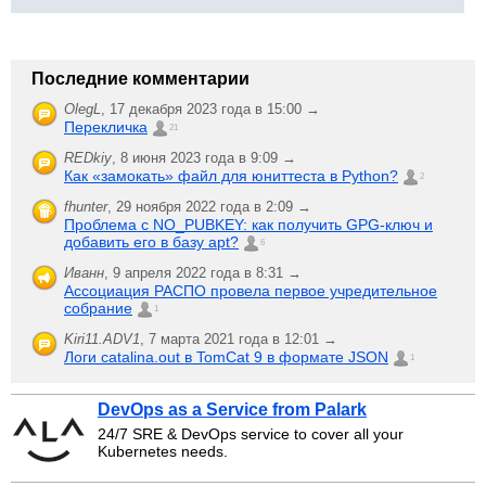
Последние комментарии
OlegL
,
17 декабря 2023 года в 15:00 →
Перекличка
21
REDkiy
,
8 июня 2023 года в 9:09 →
Как «замокать» файл для юниттеста в Python?
2
fhunter
,
29 ноября 2022 года в 2:09 →
Проблема с NO_PUBKEY: как получить GPG-ключ и
добавить его в базу apt?
6
Иванн
,
9 апреля 2022 года в 8:31 →
Ассоциация РАСПО провела первое учредительное
собрание
1
Kiri11.ADV1
,
7 марта 2021 года в 12:01 →
Логи catalina.out в TomCat 9 в формате JSON
1
DevOps as a Service from Palark
24/7 SRE & DevOps service to cover all your
Kubernetes needs.