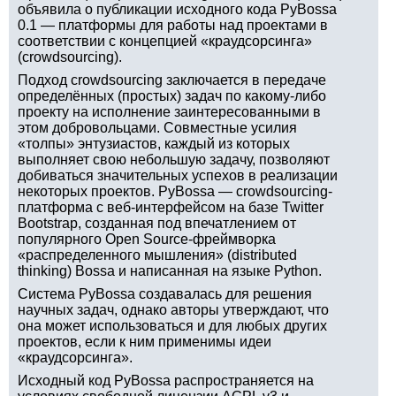
объявила о публикации исходного кода PyBossa
0.1 — платформы для работы над проектами в
соответствии с концепцией «краудсорсинга»
(crowdsourcing).
Подход crowdsourcing заключается в передаче
определённых (простых) задач по какому-либо
проекту на исполнение заинтересованными в
этом добровольцами. Совместные усилия
«толпы» энтузиастов, каждый из которых
выполняет свою небольшую задачу, позволяют
добиваться значительных успехов в реализации
некоторых проектов. PyBossa — crowdsourcing-
платформа с веб-интерфейсом на базе Twitter
Bootstrap, созданная под впечатлением от
популярного Open Source-фреймворка
«распределенного мышления» (distributed
thinking) Bossa и написанная на языке Python.
Система PyBossa создавалась для решения
научных задач, однако авторы утверждают, что
она может использоваться и для любых других
проектов, если к ним применимы идеи
«краудсорсинга».
Исходный код PyBossa распространяется на