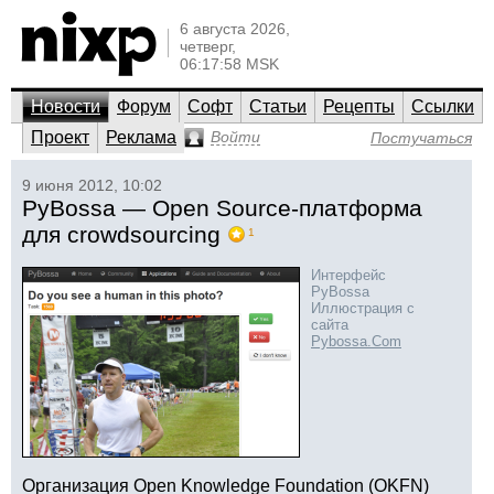
6 августа 2026,
четверг,
06:17:58 MSK
Новости
Форум
Софт
Статьи
Рецепты
Ссылки
Проект
Реклама
Войти
Постучаться
9 июня 2012, 10:02
PyBossa — Open Source-платформа
для crowdsourcing
1
Интерфейс
PyBossa
Иллюстрация с
сайта
Pybossa.Com
Организация Open Knowledge Foundation (OKFN)