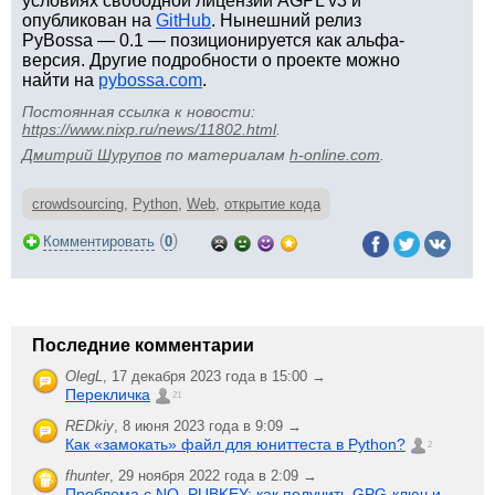
условиях свободной лицензии AGPL v3 и
опубликован на
GitHub
. Нынешний релиз
PyBossa — 0.1 — позиционируется как альфа-
версия. Другие подробности о проекте можно
найти на
pybossa.com
.
Постоянная ссылка к новости:
https://www.nixp.ru/news/11802.html
.
Дмитрий Шурупов
по материалам
h-online.com
.
crowdsourcing
,
Python
,
Web
,
открытие кода
(
)
Комментировать
0
Последние комментарии
OlegL
,
17 декабря 2023 года в 15:00 →
Перекличка
21
REDkiy
,
8 июня 2023 года в 9:09 →
Как «замокать» файл для юниттеста в Python?
2
fhunter
,
29 ноября 2022 года в 2:09 →
Проблема с NO_PUBKEY: как получить GPG-ключ и