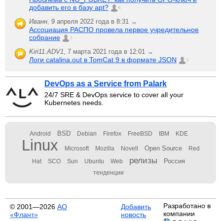
добавить его в базу apt?
6
Иванн
,
9 апреля 2022 года в 8:31 →
Ассоциация РАСПО провела первое учредительное
собрание
1
Kiri11.ADV1
,
7 марта 2021 года в 12:01 →
Логи catalina.out в TomCat 9 в формате JSON
1
DevOps as a Service from Palark
24/7 SRE & DevOps service to cover all your
Kubernetes needs.
BSD
Android
Debian
Firefox
FreeBSD
IBM
KDE
Linux
Open Source
Microsoft
Mozilla
Novell
Red
релизы
Россия
Hat
SCO
Sun
Ubuntu
Web
тенденции
Разработано в
© 2001—2026
АО
Добавить
компании
«Флант»
новость