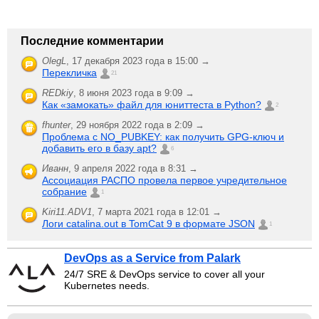
Последние комментарии
OlegL
,
17 декабря 2023 года в 15:00 →
Перекличка
21
REDkiy
,
8 июня 2023 года в 9:09 →
Как «замокать» файл для юниттеста в Python?
2
fhunter
,
29 ноября 2022 года в 2:09 →
Проблема с NO_PUBKEY: как получить GPG-ключ и
добавить его в базу apt?
6
Иванн
,
9 апреля 2022 года в 8:31 →
Ассоциация РАСПО провела первое учредительное
собрание
1
Kiri11.ADV1
,
7 марта 2021 года в 12:01 →
Логи catalina.out в TomCat 9 в формате JSON
1
DevOps as a Service from Palark
24/7 SRE & DevOps service to cover all your
Kubernetes needs.