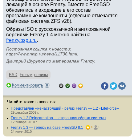
лежащей в основе Frenzy. Вместе с FreeBSD
обновились и входящие в его состав
программные компоненты (отдельно отмечается
файловая система ZFS v28).
Образы ISO с русскоязычной и англоязычной
версиями Frenzy 1.4 можно найти на
frenzy.bspu.ru
.
Постоянная ссылка к новости:
https://www.nixp.ru/news/11736.html
.
Дмитрий Шурупов
по материалам
Frenzy
.
BSD
,
Frenzy
,
релизы
(
)
Комментировать
0
Читайте также в новостях:
Представлен «ненастоящий» релиз Frenzy — 1.2 «LifeForce»
29 декабря 2009 г.
Frenzy 1.2 Reincarnation — сторонняя сборка системы
12 января 2010 г.
Frenzy 1.3 — теперь на базе FreeBSD 8.1
8
1
24 июля 2010 г.