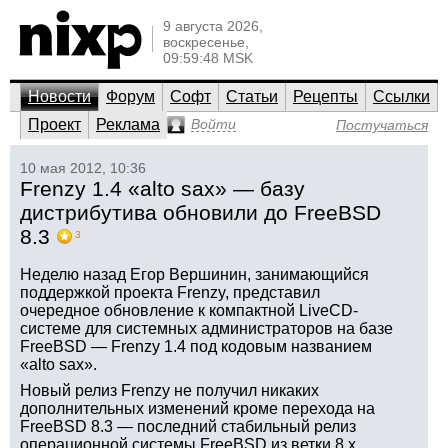
9 августа 2026,
воскресенье,
09:59:48 MSK
Новости
Форум
Софт
Статьи
Рецепты
Ссылки
Проект
Реклама
Войти
Постучаться
10 мая 2012, 10:36
Frenzy 1.4 «alto sax» — базу
дистрибутива обновили до FreeBSD
8.3
3
Неделю назад Егор Вершинин, занимающийся
поддержкой проекта Frenzy, представил
очередное обновление к компактной LiveCD-
системе для системных администраторов на базе
FreeBSD — Frenzy 1.4 под кодовым названием
«alto sax».
Новый релиз Frenzy не получил никаких
дополнительных изменений кроме перехода на
FreeBSD 8.3 — последний стабильный релиз
операционной системы FreeBSD из ветки 8.x,