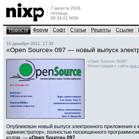
7 августа 2026,
пятница,
08:34:02 MSK
Новости
Форум
Софт
Статьи
Рецепты
Ссылки
15 декабря 2011, 17:32
«Open Source» 097 — новый выпуск элект
«Open Source» №097
Иллюстрация с сайта
osa.
Опубликован новый выпуск электронного приложения к
администратор», полностью посвященного программном
кодом, —
«Open Source» 097
.