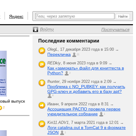
r
Яндекс
Войти
Постучаться
Последние комментарии
OlegL
,
17 декабря 2023 года в 15:00 →
Перекличка
21
REDkiy
,
8 июня 2023 года в 9:09 →
Как «замокать» файл для юниттеста в
Python?
2
fhunter
,
29 ноября 2022 года в 2:09 →
Проблема с NO_PUBKEY: как получить
GPG-ключ и добавить его в базу apt?
6
овый выпуск
Иванн
,
9 апреля 2022 года в 8:31 →
2
Ассоциация РАСПО провела первое
учредительное собрание
1
Kiri11.ADV1
,
7 марта 2021 года в 12:01 →
Логи catalina.out в TomCat 9 в формате
JSON
1