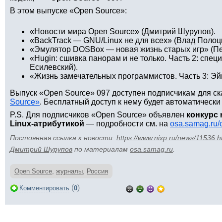
В этом выпуске «Open Source»:
«Новости мира Open Source» (Дмитрий Шурупов).
«BackTrack — GNU/Linux не для всех» (Влад Полоцк
«Эмулятор DOSBox — новая жизнь старых игр» (Пе
«Hugin: сшивка панорам и не только. Часть 2: спе
Есилевский).
«Жизнь замечательных программистов. Часть 3: Эй
Выпуск «Open Source» 097 доступен подписчикам для с
Source»
. Бесплатный доступ к нему будет автоматически
P.S. Для подписчиков «Open Source» объявлен
конкурс
Linux-атрибутикой
— подробности см. на
osa.samag.ru/
Постоянная ссылка к новости:
https://www.nixp.ru/news/11536.h
Дмитрий Шурупов
по материалам
osa.samag.ru
.
Open Source
,
журналы
,
Россия
(
)
Комментировать
0