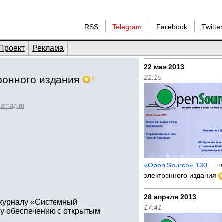
RSS
Telegram
Facebook
Twitte
Проект
Реклама
22 мая 2013
21:15
ронного издания
2
samag.ru
«Open Source» 130
— н
электронного издания
26 апреля 2013
 журналу «Системный
17:41
у обеспечению с открытым