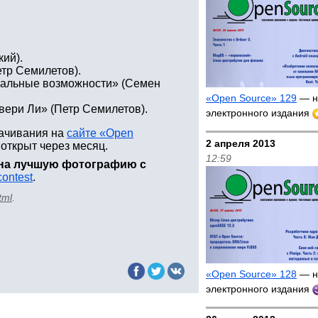
ий).
тр Семилетов).
циальные возможности» (Семен
«Open Source» 129
— н
вери Ли» (Петр Семилетов).
электронного издания
качивания на
сайте «Open
2 апреля 2013
 открыт через месяц.
12:59
 на лучшую фотографию с
contest
.
tml
.
«Open Source» 128
— н
электронного издания