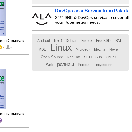
DevOps as a Service from Palark
24/7 SRE & DevOps service to cover all
your Kubernetes needs.
овый выпуск
BSD
Android
Debian
Firefox
FreeBSD
IBM
Linux
3
1
KDE
Microsoft
Mozilla
Novell
Open Source
Red Hat
SCO
Sun
Ubuntu
релизы
Россия
Web
тенденции
овый выпуск
1