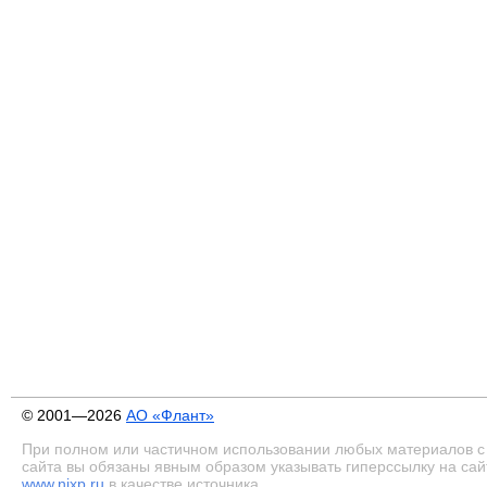
© 2001—2026
АО «Флант»
При полном или частичном использовании любых материалов с
сайта вы обязаны явным образом указывать гиперссылку на сай
www.nixp.ru
в качестве источника.