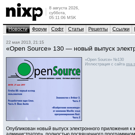
8 августа 2026,
суббота,
05:11:06 MSK
Новости
Форум
Софт
Статьи
Рецепты
Ссылки
22 мая 2013, 21:15
«Open Source» 130 — новый выпуск элект
«Open Source» №130
Иллюстрация с сайта
osa.
Опубликован новый выпуск электронного приложения к
администратор», полностью посвященного программном