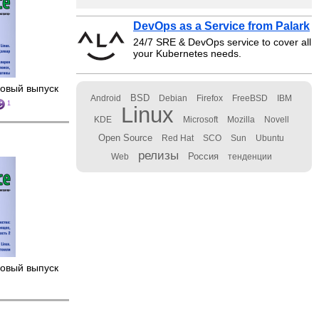
DevOps as a Service from Palark
24/7 SRE & DevOps service to cover all
your Kubernetes needs.
овый выпуск
BSD
Android
Debian
Firefox
FreeBSD
IBM
1
Linux
KDE
Microsoft
Mozilla
Novell
Open Source
Red Hat
SCO
Sun
Ubuntu
релизы
Россия
Web
тенденции
овый выпуск