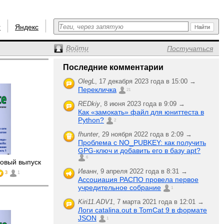
r
Яндекс
Войти
Постучаться
Последние комментарии
OlegL
,
17 декабря 2023 года в 15:00 →
Перекличка
21
REDkiy
,
8 июня 2023 года в 9:09 →
Как «замокать» файл для юниттеста в
Python?
2
fhunter
,
29 ноября 2022 года в 2:09 →
Проблема с NO_PUBKEY: как получить
GPG-ключ и добавить его в базу apt?
6
овый выпуск
Иванн
,
9 апреля 2022 года в 8:31 →
3
1
Ассоциация РАСПО провела первое
учредительное собрание
1
Kiri11.ADV1
,
7 марта 2021 года в 12:01 →
Логи catalina.out в TomCat 9 в формате
JSON
1