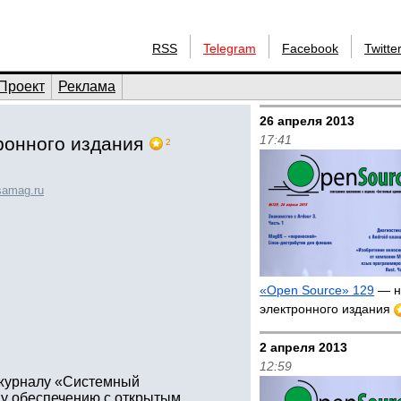
RSS
Telegram
Facebook
Twitte
Проект
Реклама
26 апреля 2013
17:41
ронного издания
2
samag.ru
«Open Source» 129
— н
электронного издания
2 апреля 2013
12:59
 журналу «Системный
у обеспечению с открытым