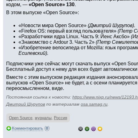
кодом, —
«Open Source» 130
.
В этом выпуске «Open Source»:
«Новости мира Open Source»
(Дмитрий Шурупов).
«Firefox OS: первый взгляд пользователя»
(Петр С
«Разработчики ядра Linux. Часть 9: Йенс Аксбо»
(И
«Знакомство с Ardour 3. Часть 2»
(Петр Семилетов
«Изобретение велосипеда от Mozilla: язык програм
Есилевский).
Подписчики уже сейчас могут скачать выпуск «Open Sou
Бесплатный доступ к нему для всех будет автоматически
Вместе с этим выпуском редакция издания анонсировала
выпусков «Open Source» не будет, а с осени планируетс
переосмысленном, виде.
Постоянная ссылка к новости:
https://www.nixp.ru/news/12193.h
Дмитрий Шурупов
по материалам
osa.samag.ru
.
Open Source
,
журналы
,
Россия
(
)
Комментировать
0