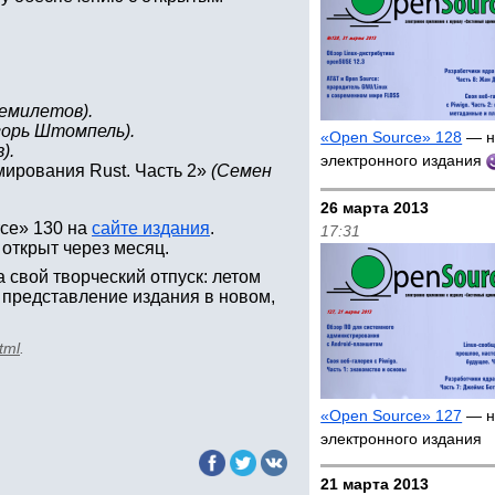
емилетов).
горь Штомпель).
«Open Source» 128
— н
).
электронного издания
мирования Rust. Часть 2»
(Семен
26 марта 2013
rce» 130 на
сайте издания
.
17:31
 открыт через месяц.
 свой творческий отпуск: летом
я представление издания в новом,
tml
.
«Open Source» 127
— н
электронного издания
21 марта 2013