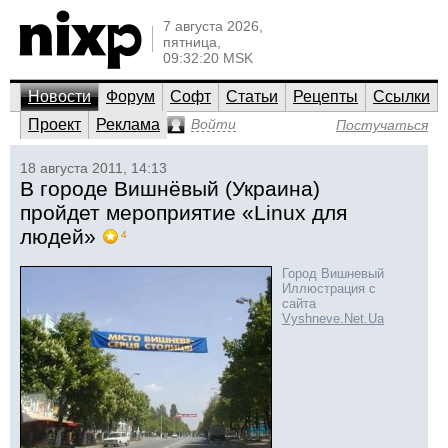
7 августа 2026,
пятница,
09:32:20 MSK
Новости
Форум
Софт
Статьи
Рецепты
Ссылки
Проект
Реклама
Войти
Постучаться
18 августа 2011, 14:13
В городе Вишнёвый (Украина)
пройдет мероприятие «Linux для
людей»
4
Город Вишневый
Иллюстрация с
сайта
Vyshneve.Net.Ua