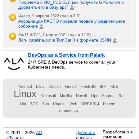
Проблема с NO_PUBKEY: как получить GPG-ключ и
добавить его в базу apt?
6
Иванн
,
9 апреля 2022 года в 8:31 →
Ассоциация РАСПО провела первое учредительное
собрание
1
Kiri11.ADV1
,
7 марта 2021 года в 12:01 →
Логи catalina.out в TomCat 9 в формате JSON
1
DevOps as a Service from Palark
24/7 SRE & DevOps service to cover all your
Kubernetes needs.
BSD
Android
Debian
Firefox
FreeBSD
IBM
KDE
Linux
Open Source
Microsoft
Mozilla
Novell
Red
релизы
Россия
Hat
SCO
Sun
Ubuntu
Web
тенденции
Разработано в
© 2001—2026
АО
Добавить
компании
«Флант»
новость