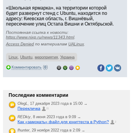
«Школьная ярмарка», на территории которой
будет развернут стенд с Ubuntu, находится по
адресу: Киевская область, г. Вишнёвый,
пересечение улиц Остапа Вишни и Октябрьской.
Постоянная ссылка к новости:
https://www.nixp.ru/news/11343.html
.
Access Denied
по материалам
UALinux
.
Linux
,
Ubuntu
,
мероприятия
,
Украина
(
)
Комментировать
0
Последние комментарии
OlegL
,
17 декабря 2023 года в 15:00 →
Перекличка
21
REDkiy
,
8 июня 2023 года в 9:09 →
Как «замокать» файл для юниттеста в Python?
2
fhunter
,
29 ноября 2022 года в 2:09 →