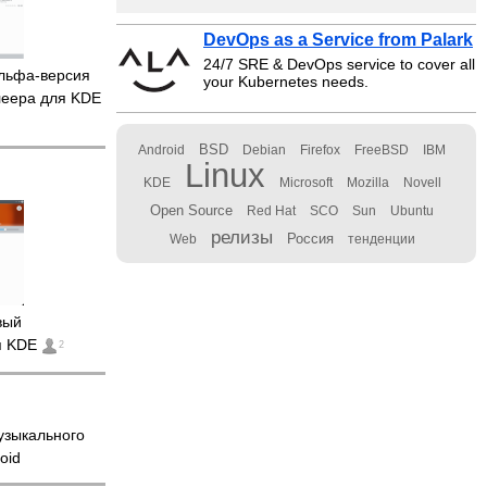
DevOps as a Service from Palark
24/7 SRE & DevOps service to cover all
льфа-версия
your Kubernetes needs.
леера для KDE
BSD
Android
Debian
Firefox
FreeBSD
IBM
Linux
KDE
Microsoft
Mozilla
Novell
Open Source
Red Hat
SCO
Sun
Ubuntu
релизы
Россия
Web
тенденции
вый
я KDE
2
узыкального
oid