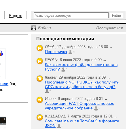
r
Яндекс
Войти
Постучаться
Последние комментарии
OlegL
,
17 декабря 2023 года в 15:00 →
Перекличка
21
REDkiy
,
8 июня 2023 года в 9:09 →
Как «замокать» файл для юниттеста в
Python?
2
fhunter
,
29 ноября 2022 года в 2:09 →
Проблема с NO_PUBKEY: как получить
жили
баг,
GPG-ключ и добавить его в базу apt?
ть
6
Иванн
,
9 апреля 2022 года в 8:31 →
Ассоциация РАСПО провела первое
учредительное собрание
1
Kiri11.ADV1
,
7 марта 2021 года в 12:01 →
Логи catalina.out в TomCat 9 в формате
JSON
1