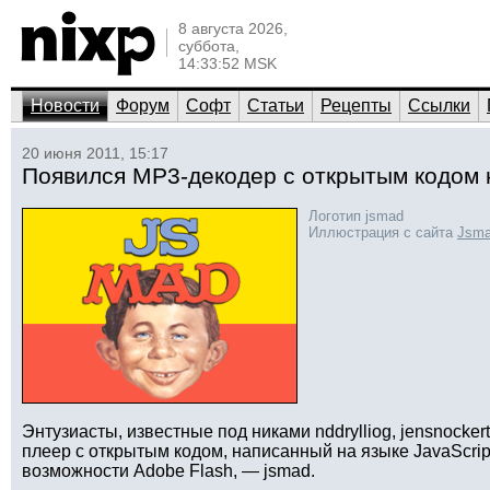
8 августа 2026,
суббота,
14:33:52 MSK
Новости
Форум
Софт
Статьи
Рецепты
Ссылки
20 июня 2011, 15:17
Появился MP3-декодер с открытым кодом н
Логотип jsmad
Иллюстрация с сайта
Jsma
Энтузиасты, известные под никами nddrylliog, jensnocker
плеер с открытым кодом, написанный на языке JavaScri
возможности Adobe Flash, — jsmad.