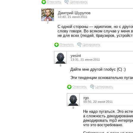
Ответить
Цитировать
Дмитрий Шурупов
10:40, 21 июня 2011
7
С одной стороны — идиотизм, но с другой
слову говоря. Во всяком случае у меня в
не для всех (людей, браузеров, устройст
Ответить
Цитировать
yesint
13:31, 21 июня 2011
8
Дайте мне другой глобус (С) :)
Эти тенденции основательно пуга
Ответить
Цитировать
rgo
00:50, 22 июня 2011
9
Не надо пугаться. Это ест
а сложность декодирования
декодировать mp3 интерпр
что это востребовано.