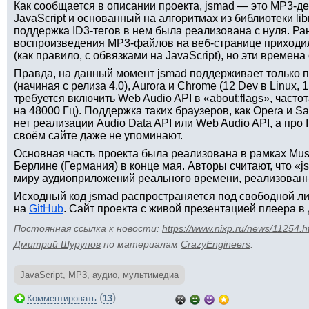
Как сообщается в описании проекта, jsmad — это MP3-д
JavaScript и основанный на алгоритмах из библиотеки li
поддержка ID3-тегов в нем была реализована с нуля. Р
воспроизведения MP3-файлов на веб-странице приходил
(как правило, с обвязками на JavaScript), но эти времен
Правда, на данный момент jsmad поддерживает только п
(начиная с релиза 4.0), Aurora и Chrome (12 Dev в Linux,
требуется включить Web Audio API в «about:flags», часто
на 48000 Гц). Поддержка таких браузеров, как Opera и Safa
нет реализации Audio Data API или Web Audio API, а про I
своём сайте даже не упоминают.
Основная часть проекта была реализована в рамках Mus
Берлине (Германия) в конце мая. Авторы считают, что «
миру аудиоприложений реального времени, реализованны
Исходный код jsmad распространяется под свободной л
на
GitHub
. Сайт проекта с живой презентацией плеера 
Постоянная ссылка к новости:
https://www.nixp.ru/news/11254.h
Дмитрий Шурупов
по материалам
CrazyEngineers
.
JavaScript
,
MP3
,
аудио
,
мультимедиа
(
)
Комментировать
13