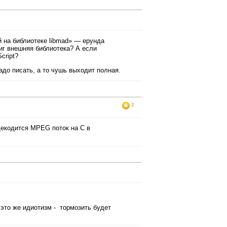
й на библиотеке libmad» — ерунда
афиг внешняя библиотека? А если
cript?
 надо писать, а то чушь выходит полная.
2
декодится MPEG поток на С в
 это же идиотизм - тормозить будет