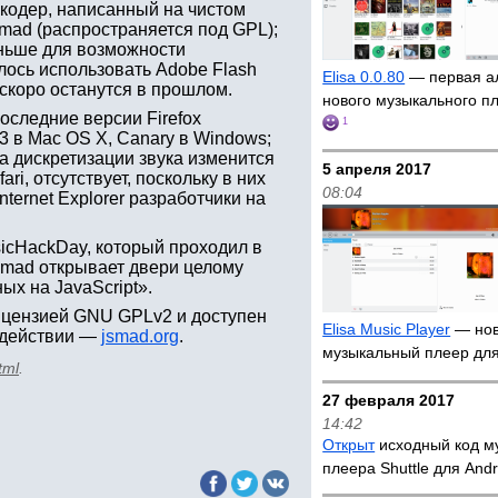
екодер, написанный на чистом
bmad (распространяется под GPL);
аньше для возможности
ось использовать Adobe Flash
Elisa 0.0.80
— первая а
а скоро останутся в прошлом.
нового музыкального п
оследние версии Firefox
1
 13 в Mac OS X, Canary в Windows;
та дискретизации звука изменится
5 апреля 2017
ri, отсутствует, поскольку в них
08:04
nternet Explorer разработчики на
icHackDay, который проходил в
jsmad открывает двери целому
х на JavaScript».
ицензией GNU GPLv2 и доступен
Elisa Music Player
— но
в действии —
jsmad.org
.
музыкальный плеер дл
tml
.
27 февраля 2017
14:42
Открыт
исходный код м
плеера Shuttle для Andr