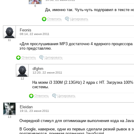
6
Да, именно так. Чуть-чуть подправил в тексте н
Ответить
Цитировать
Feonis
08:14, 22 июня 2011
11
«Для прослушивания MP3 достаточно 4 ядерного процессора I
это представляю.
Ответить
Цитировать
dfghm
12:20, 22 июня 2011
12
На моем i3 330M (2.13GHz) 2 ядра с HT. Загрузка 100
системы.
Ответить
Цитировать
Eleidan
19:11, 23 июня 2011
13
Очередной стимул для оптимизации выполнения кода на JavaS
В Google, наверное, одни из первых сделали резкий рывок в
подтягиваются, понимая потенциал JavaScript.