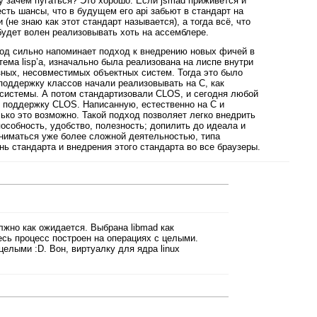
у зачем пугаться? Это хорошо. Если jsmad приживётся и
есть шансы, что в будущем его api забьют в стандарт на
(не знаю как этот стандарт называется), а тогда всё, что
будет волен реализовывать хоть на ассемблере.
ход сильно напоминает подход к внедрению новых фичей в
тема lisp’а, изначально была реализована на лиспе внутри
зных, несовместимых объектных систем. Тогда это было
 поддержку классов начали реализовывать на С, как
системы. А потом стандартизовали CLOS, и сегодня любой
т поддержку CLOS. Написанную, естественно на C и
ько это возможно. Такой подход позволяет легко внедрить
пособность, удобство, полезность; допилить до идеала и
аниматься уже более сложной деятельностью, типа
нь стандарта и внедрения этого стандарта во все браузеры.
олжно как ожидается. Выбрана libmad как
есь процесс построен на операциях с целыми.
 целыми :D. Вон, виртуалку для ядра linux