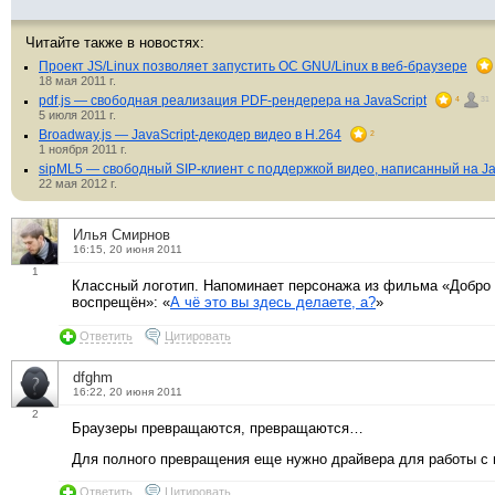
Читайте также в новостях:
Проект JS/Linux позволяет запустить ОС GNU/Linux в веб-браузере
18 мая 2011 г.
pdf.js — свободная реализация PDF-рендерера на JavaScript
4
31
5 июля 2011 г.
Broadway.js — JavaScript-декодер видео в H.264
2
1 ноября 2011 г.
sipML5 — свободный SIP-клиент с поддержкой видео, написанный на Ja
22 мая 2012 г.
Илья Смирнов
16:15, 20 июня 2011
1
Классный логотип. Напоминает персонажа из фильма «Добро
воспрещён»: «
А чё это вы здесь делаете, а?
»
Ответить
Цитировать
dfghm
16:22, 20 июня 2011
2
Браузеры превращаются, превращаются…
Для полного превращения еще нужно драйвера для работы с 
Ответить
Цитировать