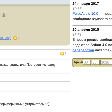
24 января 2017
10:35
PulseAudio 10.0
— нова
4
2
свободного звукового 
20 апреля 2015
15:51
vaScript
4
В новом релизе свободн
редактора Ardour 4.0 п
переработан
интерфе
1
Архив
 пожаловать, или Посторонним вход
периферийными устройствами :)