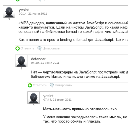
yesint
00:14, 21 июня 2011
3
«MP3-декодер, написанный на чистом JavaScript и основанны
какая-то получается. Если на чистом JavaScript, то какая н
основанный на библиотеке libmad то какой нафиг чистый JavaS
Как я понял это просто binding к libmad для JavaScript. Так и
Ответить
Цитировать
defender
04:20, 21 июня 2011
4
Нет — черти-злокодеры на JavaScript посмотрели как 
библиотеке libmad и написали так-же на JavaScript.
Ответить
Цитировать
yesint
07:44, 21 июня 2011
5
Мать-мать-мать привычно отозвалось эхо…
У меня конечно закрадывалась такая мысль, но
так, что просто обнять и плакать.