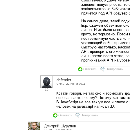
Собственно, я даже не виж
завоюет популярность, то 
жабаскриптовые библиотеки 
прячется под API браузер 
На самом деле, такой под
lisp. Скажем объектная сис
лиспа. И их было много ра
круто, но тормозно. Потом
неотъемлимую часть лисп-
уважающий себя lisp имее
быструю настолько, наскол
API; проверить его жизнес
лишь после всего этого, з
пропихивания API на урове
Ответить
Цитировать
defender
07:49, 22 июня 2011
10
Кстати говоря, не так оно и тормозить д
основа знаете почему? Потому как там в
В JavaScript не все так уж все и плохо с
человек на javascript написал :D.
Ответить
Цитировать
Дмитрий Шурупов
10:38, 21 июня 2011