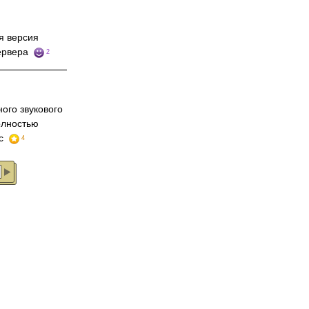
я версия
сервера
2
ого звукового
олностью
йс
4