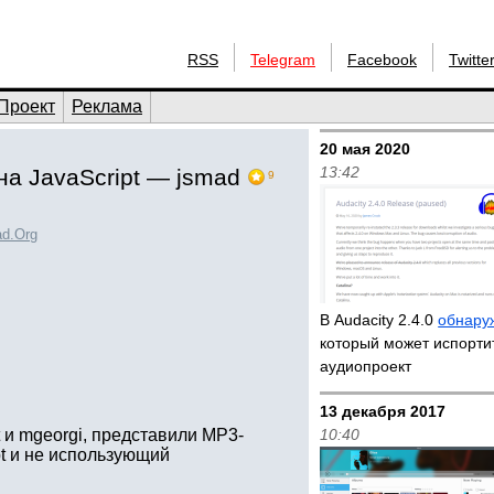
RSS
Telegram
Facebook
Twitte
Проект
Реклама
20 мая 2020
13:42
а JavaScript — jsmad
9
d.Org
В Audacity 2.4.0
обнару
который может испорти
аудиопроект
13 декабря 2017
t и mgeorgi, представили MP3-
10:40
pt и не использующий