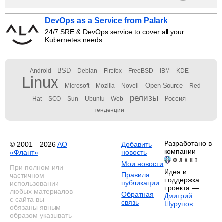
DevOps as a Service from Palark
24/7 SRE & DevOps service to cover all your
Kubernetes needs.
BSD
Android
Debian
Firefox
FreeBSD
IBM
KDE
Linux
Open Source
Microsoft
Mozilla
Novell
Red
релизы
Россия
Hat
SCO
Sun
Ubuntu
Web
тенденции
Разработано в
© 2001—2026
АО
Добавить
компании
«Флант»
новость
Мои новости
При полном или
Идея и
Правила
частичном
поддержка
публикации
использовании
проекта —
любых материалов
Обратная
Дмитрий
с сайта вы
связь
Шурупов
обязаны явным
образом указывать