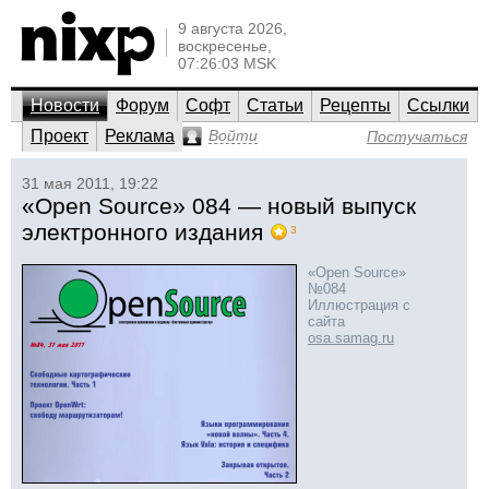
9 августа 2026,
воскресенье,
07:26:03 MSK
Новости
Форум
Софт
Статьи
Рецепты
Ссылки
Проект
Реклама
Войти
Постучаться
31 мая 2011, 19:22
«Open Source» 084 — новый выпуск
электронного издания
3
«Open Source»
№084
Иллюстрация с
сайта
osa.samag.ru