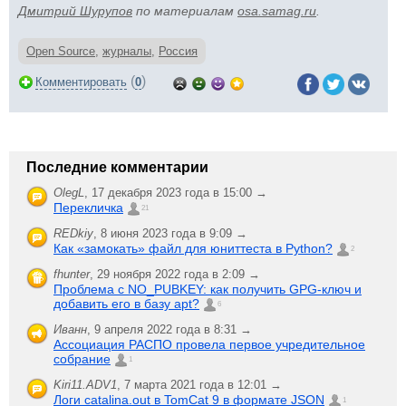
Дмитрий Шурупов
по материалам
osa.samag.ru
.
Open Source
,
журналы
,
Россия
(
)
Комментировать
0
Последние комментарии
OlegL
,
17 декабря 2023 года в 15:00 →
Перекличка
21
REDkiy
,
8 июня 2023 года в 9:09 →
Как «замокать» файл для юниттеста в Python?
2
fhunter
,
29 ноября 2022 года в 2:09 →
Проблема с NO_PUBKEY: как получить GPG-ключ и
добавить его в базу apt?
6
Иванн
,
9 апреля 2022 года в 8:31 →
Ассоциация РАСПО провела первое учредительное
собрание
1
Kiri11.ADV1
,
7 марта 2021 года в 12:01 →
Логи catalina.out в TomCat 9 в формате JSON
1