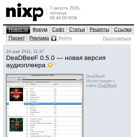
7 августа 2026,
пятница,
08:40:00 MSK
Новости
Форум
Софт
Статьи
Рецепты
Ссылки
Проект
Реклама
Войти
Постучаться
16 мая 2011, 11:37
DeaDBeeF 0.5.0 — новая версия
аудиоплеера
7
DeaDBeeF
Иллюстрация с
сайта
DeaDBeeF