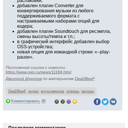
распаковки;
добавлен плагин Converter для
конвертирования музыки из любого
поддерживаемого формата с
настраиваемыми наборами опций для
кодера;
добавлен плагин Soundtouch для ресэмпла,
смены высоты/темпа и т.п.;
в графический интерфейс добавлен выбор
OSS-устройства;
новая опция для командной строки: «--play-
pause».
Постоянная ссылка к новости:
https://www.nixp.ru/news/11184.html
.
Дмитрий Шурупов
по материалам
DeaDBeeF
.
DeaDBeeF
,
аудио
,
мультимедиа
,
плееры
,
релизы
(
)
Комментировать
0
Последние комментарии