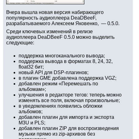
Вчера вышла новая версия набирающего
популярность аудиоплеера DeaDBeeF,
разрабатываемого Алексеем Яковенко, — 0.5.0.
Среди ключевых изменений в релизе
аудиоплеера DeaDBeeF 0.5.0 можно выделить
следующие:
поддержка многоканального вывода;
поддержка вывода в форматах 8, 24, 32,
float32 бит;
новый API для DSP-плагинов;
в плагин GME добавлена поддержка VGZ;
добавлен режим «Перемешать по
альбомам»;
улучшения в редакторе тегов: теперь можно
изменять все поля, включая произвольные;
в уведомлениях появились обложки
альбомов;
добавлен плагин для импорта и экспорта
M3U и PLS;
добавлен плагин ZIP для воспроизведения
музыки прямо из zip-архивов без