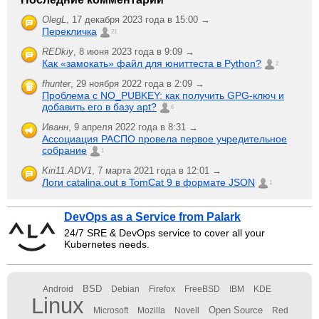
OlegL
,
17 декабря 2023 года в 15:00 →
Перекличка
21
REDkiy
,
8 июня 2023 года в 9:09 →
Как «замокать» файл для юниттеста в Python?
2
fhunter
,
29 ноября 2022 года в 2:09 →
Проблема с NO_PUBKEY: как получить GPG-ключ и
добавить его в базу apt?
6
Иванн
,
9 апреля 2022 года в 8:31 →
Ассоциация РАСПО провела первое учредительное
собрание
1
Kiri11.ADV1
,
7 марта 2021 года в 12:01 →
Логи catalina.out в TomCat 9 в формате JSON
1
DevOps as a Service from Palark
24/7 SRE & DevOps service to cover all your
Kubernetes needs.
BSD
Android
Debian
Firefox
FreeBSD
IBM
KDE
Linux
Open Source
Microsoft
Mozilla
Novell
Red